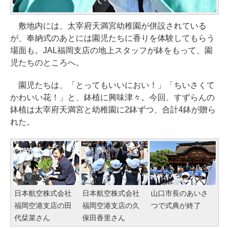
敷地内には、太宰府天満宮幼稚園が併設されている
が、奉納式のあとには園児たちに香りを体験してもらう
場面も。JAL福岡支店の地上スタッフが鉢をもって、園
児たちのところへ。
園児たちは、「とってもいいにおい！」「ちいさくて
かわいい花！」と、鉢植に興味津々。今回、すずらんの
鉢植は太宰府天満宮と幼稚園に2鉢ずつ、合計4鉢が贈ら
れた。
日本航空株式会社
日本航空株式会社
山口市長のあいさ
福岡空港支店の田
福岡空港支店の久
つで式典が終了
代栞菜さん
保田香里さん