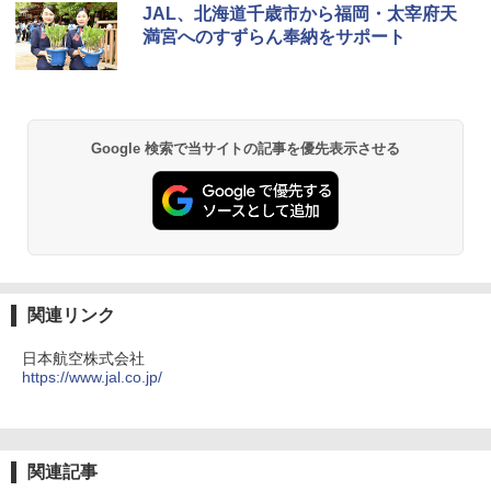
コンパクト 保冷力長持ち
JAL、北海道千歳市から福岡・太宰府天
満宮へのすずらん奉納をサポート
￥2,980
BUNDOK(バンドック)ソロ ドーム 1 EX BDK
-08EX カーキ ソロキャンプ ポリエステル フ
レーム ドーム型 テント
Google 検索で当サイトの記事を優先表示させる
￥14,800
DEWEL パラソル 大型 ビーチ アウトドアパ
ラソル ガーデン サイトシート付 折りたたみ
防水 UVカット 4段階高さ調整 軽量 収納袋付
き
関連リンク
￥6,459
日本航空株式会社
https://www.jal.co.jp/
ポインターライト 強力 小型 緑色/赤色/青紫色
USB充電式 高精度 超長距離照射 長時間使用
可能 安全ロック付き 高安全性 金属製耐久 コ
ンパクト多機能設計 持ち運び便利 アウトド
関連記事
ア/オフィス/教育現場/展示会用 緑