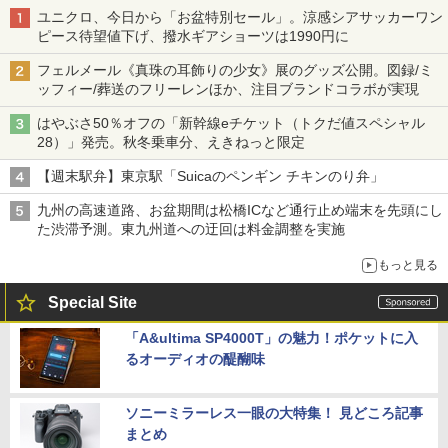
ユニクロ、今日から「お盆特別セール」。涼感シアサッカーワン
ピース待望値下げ、撥水ギアショーツは1990円に
フェルメール《真珠の耳飾りの少女》展のグッズ公開。図録/ミ
ッフィー/葬送のフリーレンほか、注目ブランドコラボが実現
はやぶさ50％オフの「新幹線eチケット（トクだ値スペシャル
28）」発売。秋冬乗車分、えきねっと限定
【週末駅弁】東京駅「Suicaのペンギン チキンのり弁」
九州の高速道路、お盆期間は松橋ICなど通行止め端末を先頭にし
た渋滞予測。東九州道への迂回は料金調整を実施
もっと見る
Special Site
「A&ultima SP4000T」の魅力！ポケットに入
るオーディオの醍醐味
ソニーミラーレス一眼の大特集！ 見どころ記事
まとめ