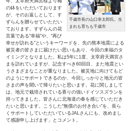
年、太宰府天満宮様より梅
の鉢をいただいております
が、そのお返しとして、す
千歳市長の山口幸太郎氏。生
ずらんを贈らせていただい
まれも育ちも千歳市
ております。すずらんの花
言葉である“幸福”や、“再び
幸せが訪れる”というキーワードを、先の熊本地震による
被災者の皆さまに届けたい思いもあり、今回の来福のタ
イミングとなりました。私は5年に1度、太宰府天満宮さ
まを訪れていますが、記念すべき60回目、また地震とい
うさまざまなことが重なりました。被災地に向けてもど
のようにサポートできるのか、今回しっかりと地元の皆
さまの声を聞いて帰りたいと思います。花に関しまして
は、地元で栽培されている香りの強いドイツスズランを
持ってきました。皆さんに北海道の春を感じていただき
たいと思います。こうした“無償のお付き合い”を、長ら
くサポートしていただいているJALさんにも、改めまし
て感謝申し上げます」とコメント。