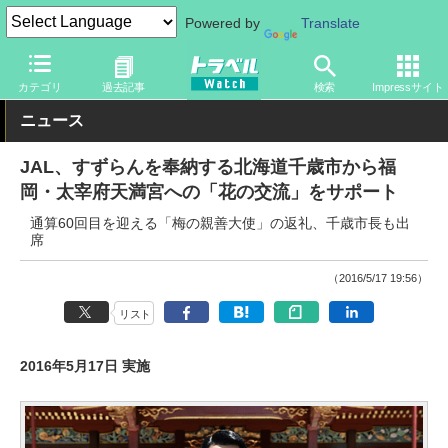
Powered by
Translate
トラベル Watch
企業・政府・官庁
国内エアライン
JAL
カテゴリ
過去記事
検索
Impressサイト
ニュース
JAL、すずらんを奉納する北海道千歳市から福
岡・太宰府天満宮への「花の交流」をサポート
通算60回目を迎える「梅の親善大使」の返礼、千歳市長も出
席
（2016/5/17 19:56）
リスト
2016年5月17日 実施