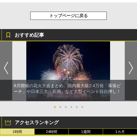
トップページに戻る
おすすめ記事
8月開催の花火大会まとめ。国内最大級2.4万発「幕張ビ
ーチ」や日本三大「長岡」など大型イベント目白押し！
●
●
●
●
●
●
アクセスランキング
1時間
24時間
1週間
1カ月