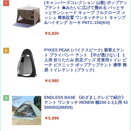
BE-PAL(ビ-パル) 2026年 9 月号【特別付録:
D40 地球の歩き方 チェンマイ タイ北部の魅
[キャンパーズコレクション 山善] ポップアッ
SOTO ミニマル"旅"財布 ランダム2種】
力的な町 2026～2027 地球の歩き方D アジア
プテント 傘みたいに広げて畳める パッとサ
ッとサンシェード キューブ フルクローズ メ
ッシュ 簡単設置 ワンタッチテント キャンプ
￥1,500
￥2,079
&ハイキング カーキ PATC-150(KH)
￥6,830
ディズニーファン ２０２６年 ９月号 [雑
地球の歩き方 スター・ウォーズ
誌] (ＤＩＳＮＥＹ ＦＡＮ)
PYKES PEAK (パイクスピーク) 着替えテン
￥2,695
ト プライバシー テント 【中が透けない】 1
￥713
人用 折りたたみ 防災グッズ 災害用トイレ ビ
ーチ ピクニック ポップアップテント 携帯 簡
易 トイレテント (ブラック)
山と溪谷 2026年8月号「南アルプス大全」
僕が見た未来【完全版】
￥4,980
￥1,540
￥0
ENDLESS BASE 《めざましテレビで紹介》
テント ワンタッチ RENEW 幅200 2-3人用 43
500002(88859)
Coyote No.89 特集 星野道夫 夢見る旅
A09 地球の歩き方 イタリア 2026～2027 地
球の歩き方A ヨーロッパ
￥5,999
￥1,540
￥2,479