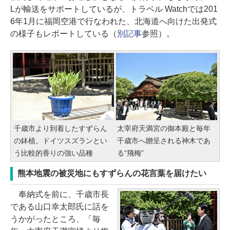
Lが輸送をサポートしているが、トラベル Watchでは201
6年1月に福岡空港で行なわれた、北海道へ向けた出発式
の様子もレポートしている（
別記事
参照）。
千歳市より到着したすずらん
太宰府天満宮の御本殿と毎年
の鉢植。ドイツスズランとい
千歳市へ贈呈される神木であ
う比較的香りの強い品種
る“飛梅”
熊本地震の被災地にもすずらんの花言葉を届けたい
奉納式を前に、千歳市長
である山口幸太郎氏に話を
うかがったところ、「毎