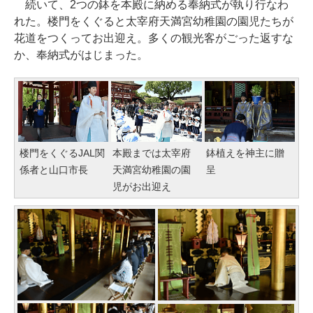
続いて、2つの鉢を本殿に納める奉納式が執り行なわ
れた。楼門をくぐると太宰府天満宮幼稚園の園児たちが
花道をつくってお出迎え。多くの観光客がごった返すな
か、奉納式がはじまった。
楼門をくぐるJAL関
本殿までは太宰府
鉢植えを神主に贈
係者と山口市長
天満宮幼稚園の園
呈
児がお出迎え