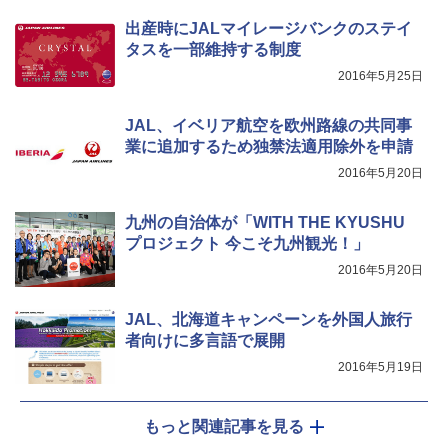
￥1,180
出産時にJALマイレージバンクのステイ
タスを一部維持する制度
2016年5月25日
熊撃退スプレー 熊よけスプレー 熊スプレー
【日本企業販売】超強力クマ対策スプレー 30
0ml（連続噴射30秒）110ml（連続噴射15
JAL、イベリア航空を欧州路線の共同事
秒）射程5～10m 安全ロック搭載 携帯収納袋
業に追加するため独禁法適用除外を申請
付き ヒグマ・イノシシ対策 自治体・教育機
関の購入実績 登山・キャンプ・アウトドア・
2016年5月20日
防災用品 長期保存可能 緊急時用 日本国内発
送
九州の自治体が「WITH THE KYUSHU
￥3,680
プロジェクト 今こそ九州観光！」
2016年5月20日
JAL、北海道キャンペーンを外国人旅行
者向けに多言語で展開
2016年5月19日
もっと関連記事を見る