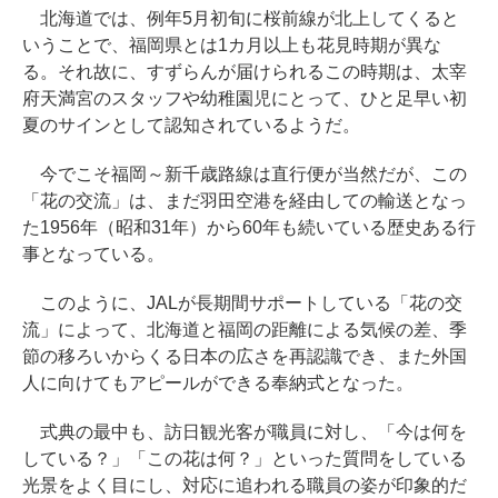
北海道では、例年5月初旬に桜前線が北上してくると
いうことで、福岡県とは1カ月以上も花見時期が異な
る。それ故に、すずらんが届けられるこの時期は、太宰
府天満宮のスタッフや幼稚園児にとって、ひと足早い初
夏のサインとして認知されているようだ。
今でこそ福岡～新千歳路線は直行便が当然だが、この
「花の交流」は、まだ羽田空港を経由しての輸送となっ
た1956年（昭和31年）から60年も続いている歴史ある行
事となっている。
このように、JALが長期間サポートしている「花の交
流」によって、北海道と福岡の距離による気候の差、季
節の移ろいからくる日本の広さを再認識でき、また外国
人に向けてもアピールができる奉納式となった。
式典の最中も、訪日観光客が職員に対し、「今は何を
している？」「この花は何？」といった質問をしている
光景をよく目にし、対応に追われる職員の姿が印象的だ