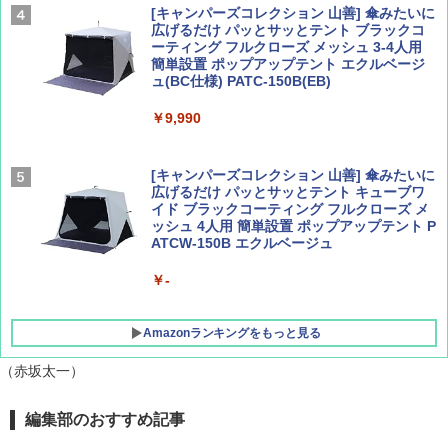
[キャンパーズコレクション 山善] 傘みたいに
広げるだけ パッとサッとテント ブラックコ
ーティング フルクローズ メッシュ 3-4人用
簡単設置 ポップアップテント エクルベージ
AIRLINE（エアライン）2026年9月号【特
A26 地球の歩き方 チェコ ポーランド スロヴ
ュ(BC仕様) PATC-150B(EB)
集】ボーイング110周年を祝して！
ァキア 2026～2027 地球の歩き方A ヨーロッ
パ
￥9,990
￥1,760
￥2,277
[キャンパーズコレクション 山善] 傘みたいに
広げるだけ パッとサッとテント キューブワ
イド ブラックコーティング フルクローズ メ
ッシュ 4人用 簡単設置 ポップアップテント P
ATCW-150B エクルベージュ
￥-
Amazonランキングをもっと見る
（赤坂太一）
GRANDOOR ステンレス保冷剤 2個セット 2
編集部のおすすめ記事
026リニューアル 急速冷凍 空間倍増 衛生的