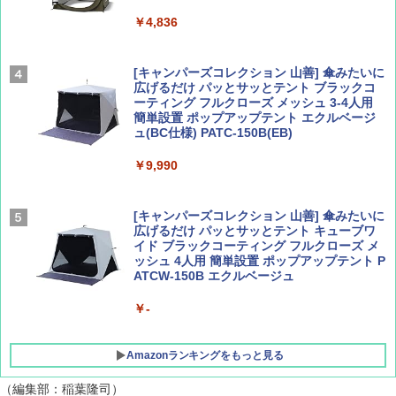
山と溪谷 2026年8月号「南アルプス大全」
A26 地球の歩き方 チェコ ポーランド スロヴ
ァキア 2026～2027 地球の歩き方A ヨーロッ
￥4,836
パ
￥1,540
￥2,277
[キャンパーズコレクション 山善] 傘みたいに
広げるだけ パッとサッとテント ブラックコ
ーティング フルクローズ メッシュ 3-4人用
簡単設置 ポップアップテント エクルベージ
サライ 2026年 9月号 [雑誌]
04 地球の歩き方 島旅 利尻 礼文 天売島 焼尻
ュ(BC仕様) PATC-150B(EB)
島 5訂版
￥600
￥9,990
￥1,833
[キャンパーズコレクション 山善] 傘みたいに
広げるだけ パッとサッとテント キューブワ
イド ブラックコーティング フルクローズ メ
ッシュ 4人用 簡単設置 ポップアップテント P
ATCW-150B エクルベージュ
￥-
Amazonランキングをもっと見る
（編集部：稲葉隆司）