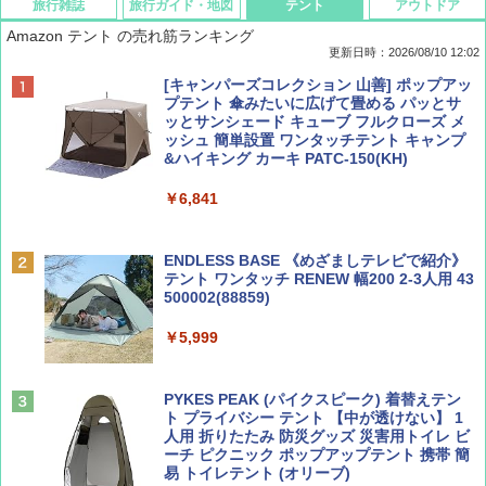
旅行雑誌
旅行ガイド・地図
テント
アウトドア
Amazon テント の売れ筋ランキング
更新日時：2026/08/10 12:02
BE-PAL(ビ-パル) 2026年 10 月号【特別付録:
地球の歩き方 スター・ウォーズ
[キャンパーズコレクション 山善] ポップアッ
ノルディスク 4ホール鋳鉄スキレット】
プテント 傘みたいに広げて畳める パッとサ
ッとサンシェード キューブ フルクローズ メ
￥2,695
ッシュ 簡単設置 ワンタッチテント キャンプ
￥1,540
&ハイキング カーキ PATC-150(KH)
￥6,841
BE-PAL(ビ-パル) 2026年 9 月号【特別付録:
D40 地球の歩き方 チェンマイ タイ北部の魅
SOTO ミニマル"旅"財布 ランダム2種】
力的な町 2026～2027 地球の歩き方D アジア
ENDLESS BASE 《めざましテレビで紹介》
テント ワンタッチ RENEW 幅200 2-3人用 43
￥1,500
￥2,079
500002(88859)
￥5,999
ディズニーファン ２０２６年 ９月号 [雑
A09 地球の歩き方 イタリア 2026～2027 地
誌] (ＤＩＳＮＥＹ ＦＡＮ)
球の歩き方A ヨーロッパ
PYKES PEAK (パイクスピーク) 着替えテン
￥713
￥2,479
ト プライバシー テント 【中が透けない】 1
人用 折りたたみ 防災グッズ 災害用トイレ ビ
ーチ ピクニック ポップアップテント 携帯 簡
易 トイレテント (オリーブ)