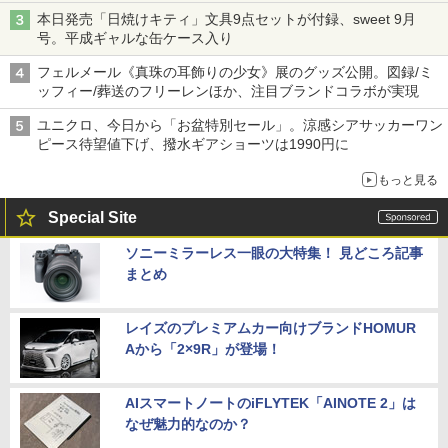
本日発売「日焼けキティ」文具9点セットが付録、sweet 9月
号。平成ギャルな缶ケース入り
フェルメール《真珠の耳飾りの少女》展のグッズ公開。図録/ミ
ッフィー/葬送のフリーレンほか、注目ブランドコラボが実現
ユニクロ、今日から「お盆特別セール」。涼感シアサッカーワン
ピース待望値下げ、撥水ギアショーツは1990円に
もっと見る
Special Site
ソニーミラーレス一眼の大特集！ 見どころ記事
まとめ
レイズのプレミアムカー向けブランドHOMUR
Aから「2×9R」が登場！
AIスマートノートのiFLYTEK「AINOTE 2」は
なぜ魅力的なのか？