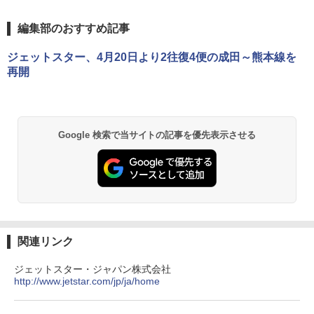
DEWEL パラソル 大型 ビーチ アウトドアパ
編集部のおすすめ記事
ラソル ガーデン サイトシート付 折りたたみ
防水 UVカット 4段階高さ調整 軽量 収納袋付
ジェットスター、4月20日より2往復4便の成田～熊本線を
き
再開
￥6,459
GRANDOOR ステンレス保冷剤 2個セット 2
Google 検索で当サイトの記事を優先表示させる
026リニューアル 急速冷凍 空間倍増 衛生的
コンパクト 保冷力長持ち
￥2,980
Across やわらか保冷剤 日本製 固まらない 1
1cm ソフト 2個セット (2個セット)
関連リンク
￥680
ジェットスター・ジャパン株式会社
http://www.jetstar.com/jp/ja/home
熊撃退スプレー 熊よけスプレー 熊スプレー