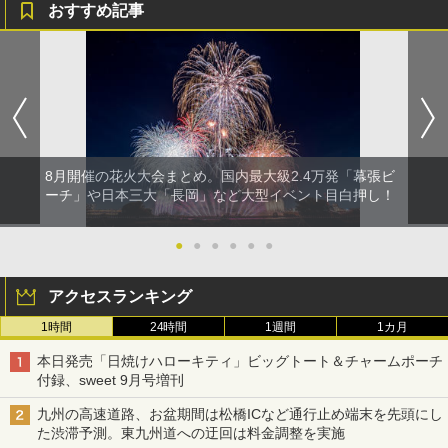
おすすめ記事
8月開催の花火大会まとめ。国内最大級2.4万発「幕張ビ
ーチ」や日本三大「長岡」など大型イベント目白押し！
●
●
●
●
●
●
アクセスランキング
1時間
24時間
1週間
1カ月
本日発売「日焼けハローキティ」ビッグトート＆チャームポーチ
付録、sweet 9月号増刊
九州の高速道路、お盆期間は松橋ICなど通行止め端末を先頭にし
た渋滞予測。東九州道への迂回は料金調整を実施