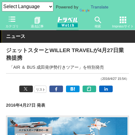
Powered by
Translate
トラベル Watch
旅の方法
空旅
飛行機
カテゴリ
過去記事
検索
Impressサイト
ニュース
ジェットスターとWILLER TRAVELが4月27日業
務提携
「AIR ＆ BUS 成田発伊勢行きツアー」を特別発売
（2016/4/27 15:54）
リスト
2016年4月27日 発表