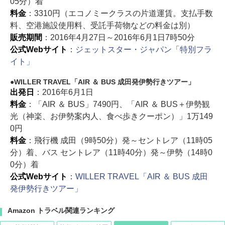
05分）着
料金
：3310円（エコノミークラスの片道運賃。支払手数
料、空港施設使用料、受託手荷物などの料金は別）
販売期間
：2016年4月27日～2016年6月1日7時50分
公式Webサイト
：
ジェットスター・ジャパン「特別フラ
イト」
WILLER TRAVEL「AIR ＆ BUS 成田発伊勢行きツアー」
出発日
：2016年6月1日
料金
：「AIR ＆ BUS」7490円、「AIR ＆ BUS＋伊勢観
光（神楽、お伊勢案内人、食べ歩きクーポン）」1万149
0円
料金
：飛行機 成田（9時50分）発～セントレア（11時05
分）着、バス セントレア（11時40分）発～伊勢（14時0
0分）着
公式Webサイト
：
WILLER TRAVEL「AIR ＆ BUS 成田
発伊勢行きツアー」
Amazon トラベル関連ランキング