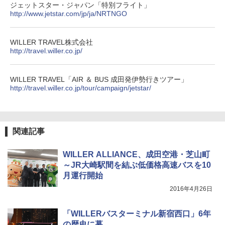
【日本企業販売】超強力クマ対策スプレー 30
ジェットスター・ジャパン「特別フライト」
0ml（連続噴射30秒）110ml（連続噴射15
http://www.jetstar.com/jp/ja/NRTNGO
秒）射程5～10m 安全ロック搭載 携帯収納袋
付き ヒグマ・イノシシ対策 自治体・教育機
関の購入実績 登山・キャンプ・アウトドア・
WILLER TRAVEL株式会社
防災用品 長期保存可能 緊急時用 日本国内発
http://travel.willer.co.jp/
送
￥3,680
WILLER TRAVEL「AIR ＆ BUS 成田発伊勢行きツアー」
http://travel.willer.co.jp/tour/campaign/jetstar/
ポインターライト 強力 小型 緑色/赤色/青紫色
USB充電式 高精度 超長距離照射 長時間使用
可能 安全ロック付き 高安全性 金属製耐久 コ
ンパクト多機能設計 持ち運び便利 アウトド
関連記事
ア/オフィス/教育現場/展示会用 緑
￥1,180
WILLER ALLIANCE、成田空港・芝山町
～JR大崎駅間を結ぶ低価格高速バスを10
月運行開始
2016年4月26日
「WILLERバスターミナル新宿西口」6年
の歴史に幕