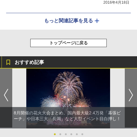
2016年4月18日
もっと関連記事を見る
トップページに戻る
おすすめ記事
8月開催の花火大会まとめ。国内最大級2.4万発「幕張ビ
ーチ」や日本三大「長岡」など大型イベント目白押し！
●
●
●
●
●
●