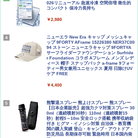
￥1,540
￥2,695
026リニューアル 急速冷凍 空間倍増 衛生的
コンパクト 保冷力長持ち
ENDLESS BASE 《めざましテレビで紹介》
テント ワンタッチ RENEW 幅200 2-3人用 43
￥2,980
500002(88859)
Coyote No.89 特集 星野道夫 夢見る旅
A26 地球の歩き方 チェコ ポーランド スロヴ
ァキア 2026～2027 地球の歩き方A ヨーロッ
￥5,999
ニューエラ New Era キャップ メッシュキャ
パ
￥1,540
ップ 9FORTY AFrame 15226380 NER37C00
94 ストーン ニューエラキャップ 9FORTYA
￥2,277
[キャンパーズコレクション 山善] 傘みたいに
サーフライダーファウンデーション Surfride
広げるだけ パッとサッとテント ブラックコ
r Foundation コラボ Aフレーム メンズ レデ
ーティング フルクローズ メッシュ 3-4人用
ィース 帽子 スナップバック a-frame 9フォー
簡単設置 ポップアップテント エクルベージ
ティー男女兼用ユニセックス 夏用 日除けUV
AIRLINE（エアライン）2026年9月号【特
新しい日本地理 地図・統計・移動から読み
ュ(BC仕様) PATC-150B(EB)
ケア FREE
集】ボーイング110周年を祝して！
解く (講談社現代新書)
￥9,990
￥4,400
￥1,760
￥1,540
[キャンパーズコレクション 山善] 傘みたいに
熊撃退スプレー 熊よけスプレー 熊スプレー
広げるだけ パッとサッとテント キューブワ
【日本企業販売】超強力クマ対策スプレー 30
イド ブラックコーティング フルクローズ メ
0ml（連続噴射30秒）110ml（連続噴射15
ッシュ 4人用 簡単設置 ポップアップテント P
秒）射程5～10m 安全ロック搭載 携帯収納袋
ATCW-150B エクルベージュ
付き ヒグマ・イノシシ対策 自治体・教育機
関の購入実績 登山・キャンプ・アウトドア・
防災用品 長期保存可能 緊急時用 日本国内発
￥-