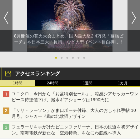
8月開催の花火大会まとめ。国内最大級2.4万発「幕張ビ
ーチ」や日本三大「長岡」など大型イベント目白押し！
●
●
●
●
●
●
アクセスランキング
1時間
24時間
1週間
1カ月
ユニクロ、今日から「お盆特別セール」。涼感シアサッカーワン
ピース待望値下げ、撥水ギアショーツは1990円に
「リサ・ラーソン」がま口ポーチ付録、大人のおしゃれ手帖 10
月号。ジャカード織の北欧猫デザイン
フェラーリを手がけたピニンファリーナ、日本の鉄道を初デザイ
ン。南海電鉄が新たな「空港特急」をなにわ筋線へ導入