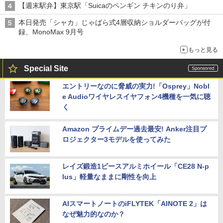
【週末駅弁】東京駅「Suicaのペンギン チキンのり弁」
本日発売「シャカ」じゃばら式4層収納ショルダーバッグが付
録、MonoMax 9月号
もっと見る
Special Site
エントリーなのに脅威の実力!「Osprey」Nobl
e Audioワイヤレスイヤフォン4機種を一気に聴
く
Amazon プライムデー過去最安! Anker注目プ
ロジェクター3モデルを使ってみた
レイズ鍛造1ピースアルミホイール「CE28 N-p
lus」軽量なままに剛性を向上
AIスマートノートのiFLYTEK「AINOTE 2」は
なぜ魅力的なのか？