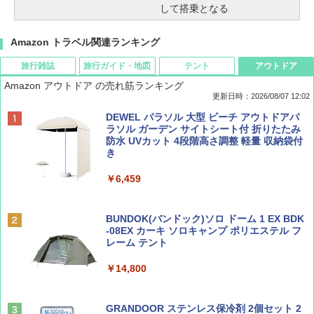
して搭乗となる
Amazon トラベル関連ランキング
旅行雑誌
旅行ガイド・地図
テント
アウトドア
Amazon アウトドア の売れ筋ランキング
更新日時：2026/08/07 12:02
ディズニーファン ２０２６年 ９月号 [雑
D40 地球の歩き方 チェンマイ タイ北部の魅
[キャンパーズコレクション 山善] ポップアッ
DEWEL パラソル 大型 ビーチ アウトドアパ
誌] (ＤＩＳＮＥＹ ＦＡＮ)
力的な町 2026～2027 地球の歩き方D アジア
プテント 傘みたいに広げて畳める パッとサ
ラソル ガーデン サイトシート付 折りたたみ
ッとサンシェード キューブ フルクローズ メ
防水 UVカット 4段階高さ調整 軽量 収納袋付
ッシュ 簡単設置 ワンタッチテント キャンプ
き
￥713
￥2,079
&ハイキング カーキ PATC-150(KH)
￥6,459
￥6,831
BE-PAL(ビ-パル) 2026年 9 月号【特別付録:
A09 地球の歩き方 イタリア 2026～2027 地
SOTO ミニマル"旅"財布 ランダム2種】
球の歩き方A ヨーロッパ
BUNDOK(バンドック)ソロ ドーム 1 EX BDK
PYKES PEAK (パイクスピーク) 着替えテン
-08EX カーキ ソロキャンプ ポリエステル フ
ト プライバシー テント 【中が透けない】 1
レーム テント
￥1,500
￥2,479
人用 折りたたみ 防災グッズ 災害用トイレ ビ
ーチ ピクニック ポップアップテント 携帯 簡
￥14,800
易 トイレテント (ブラック)
山と溪谷 2026年8月号「南アルプス大全」
地球の歩き方 スター・ウォーズ
￥4,980
GRANDOOR ステンレス保冷剤 2個セット 2