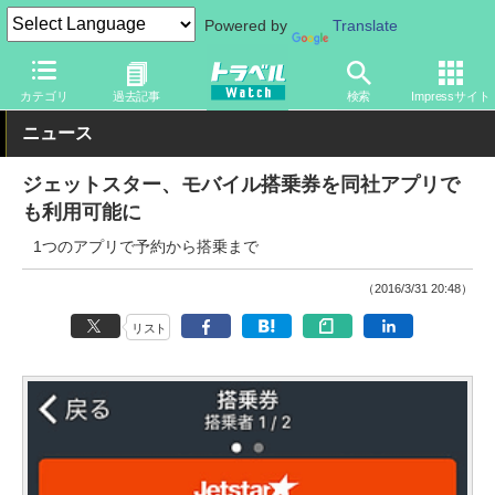
Powered by
Translate
トラベル Watch
旅の方法
空旅
飛行機
カテゴリ
過去記事
検索
Impressサイト
ニュース
ジェットスター、モバイル搭乗券を同社アプリで
も利用可能に
1つのアプリで予約から搭乗まで
（2016/3/31 20:48）
リスト