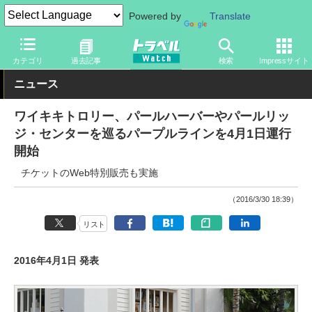
Powered by
Translate
トラベル Watch
地域
海外旅行
ハワイ
カテゴリ
過去記事
検索
Impressサイト
ニュース
ワイキキトロリー、パールハーバーやパールリッ
ジ・センターを巡るパープルラインを4月1日運行
開始
チケットのWeb特別販売も実施
（2016/3/30 18:39）
リスト
2016年4月1日 発表