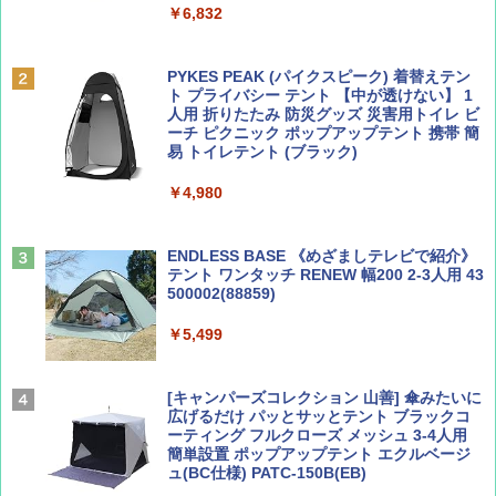
￥6,832
Coyote No.89 特集 星野道夫 夢見る旅
A09 地球の歩き方 イタリア 2026～2027 地
球の歩き方A ヨーロッパ
PYKES PEAK (パイクスピーク) 着替えテン
￥1,540
ト プライバシー テント 【中が透けない】 1
￥2,479
人用 折りたたみ 防災グッズ 災害用トイレ ビ
ーチ ピクニック ポップアップテント 携帯 簡
易 トイレテント (ブラック)
山と溪谷 2026年8月号「南アルプス大全」
A26 地球の歩き方 チェコ ポーランド スロヴ
￥4,980
ァキア 2026～2027 地球の歩き方A ヨーロッ
パ
￥1,540
￥2,277
ENDLESS BASE 《めざましテレビで紹介》
テント ワンタッチ RENEW 幅200 2-3人用 43
500002(88859)
AIRLINE（エアライン）2026年9月号【特
地球の歩き方 スター・ウォーズ
集】ボーイング110周年を祝して！
￥5,499
￥2,695
￥1,760
[キャンパーズコレクション 山善] 傘みたいに
広げるだけ パッとサッとテント ブラックコ
ーティング フルクローズ メッシュ 3-4人用
簡単設置 ポップアップテント エクルベージ
BE-PAL(ビ-パル) 2026年 9 月号【特別付録:
新しい日本地理 地図・統計・移動から読み
ュ(BC仕様) PATC-150B(EB)
SOTO ミニマル"旅"財布 ランダム2種】
解く (講談社現代新書)