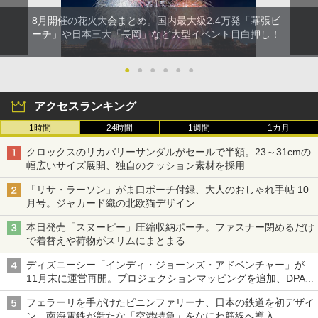
8月開催の花火大会まとめ。国内最大級2.4万発「幕張ビ
ーチ」や日本三大「長岡」など大型イベント目白押し！
●
●
●
●
●
●
アクセスランキング
1時間
24時間
1週間
1カ月
クロックスのリカバリーサンダルがセールで半額。23～31cmの
幅広いサイズ展開、独自のクッション素材を採用
「リサ・ラーソン」がま口ポーチ付録、大人のおしゃれ手帖 10
月号。ジャカード織の北欧猫デザイン
本日発売「スヌーピー」圧縮収納ポーチ。ファスナー閉めるだけ
で着替えや荷物がスリムにまとまる
ディズニーシー「インディ・ジョーンズ・アドベンチャー」が
11月末に運営再開。プロジェクションマッピングを追加、DPA
は1500円
フェラーリを手がけたピニンファリーナ、日本の鉄道を初デザイ
ン。南海電鉄が新たな「空港特急」をなにわ筋線へ導入