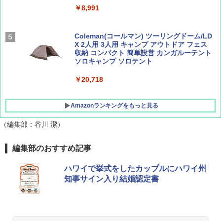
￥8,991
￥1,500
￥1,540
Coleman(コールマン) ツーリングドーム/LD
X 2人用 3人用 キャンプ アウトドア フェス
収納 コンパクト 簡単設営 カンガルーテント
ソロキャンプ ソロテント
￥20,718
Amazonランキングをもっと見る
（編集部：谷川 潔）
BUNDOK(バンドック)ソロ ドーム 1 EX BDK
編集部のおすすめ記事
-08EX カーキ ソロキャンプ ポリエステル フ
レーム テント
ハワイで挙式をしたカップルにハワイ州
知事サイン入り結婚認定書
￥14,800
GRANDOOR ステンレス保冷剤 2個セット 2
026リニューアル 急速冷凍 空間倍増 衛生的