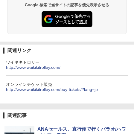
コンパクト 保冷力長持ち
Google 検索で当サイトの記事を優先表示させる
￥2,980
熊撃退スプレー 熊よけスプレー 熊スプレー
【日本企業販売】超強力クマ対策スプレー 30
0ml（連続噴射30秒）110ml（連続噴射15
秒）射程5～10m 安全ロック搭載 携帯収納袋
関連リンク
付き ヒグマ・イノシシ対策 自治体・教育機
関の購入実績 登山・キャンプ・アウトドア・
防災用品 長期保存可能 緊急時用 日本国内発
ワイキキトロリー
送
http://www.waikikitrolley.com/
￥3,680
オンラインチケット販売
http://www.waikikitrolley.com/buy-tickets/?lang=jp
DEWEL パラソル 大型 ビーチ アウトドアパ
ラソル ガーデン サイトシート付 折りたたみ
防水 UVカット 4段階高さ調整 軽量 収納袋付
き
関連記事
￥6,459
ANAセールス、直行便で行くパラオ/ハワ