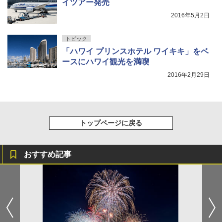
イツアー発売
ポインターライト 強力 小型 緑色/赤色/青紫色
USB充電式 高精度 超長距離照射 長時間使用
2016年5月2日
可能 安全ロック付き 高安全性 金属製耐久 コ
ンパクト多機能設計 持ち運び便利 アウトド
トピック
ア/オフィス/教育現場/展示会用 緑
「ハワイ プリンスホテル ワイキキ」をベ
￥1,180
ースにハワイ観光を満喫
2016年2月29日
トップページに戻る
おすすめ記事