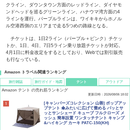
クライン、ダウンタウン方面のレッドライン、ダイヤモ
ンドヘッドを巡るグリーンライン、ハナウマ湾方面の4
ラインを運行。パープルラインは、ワイキキからホノル
ル空港西側のエリアまで走る5つめの路線となる。
チケットは、1日2ライン（パープル＋ピンク）チケッ
トか、1日、4日、7日5ライン乗り放題チケットが対応。
4月1日に料金改定をするとしており、Webでは割引販売
も行なっている。
Amazon トラベル関連ランキング
旅行雑誌
旅行ガイド・地図
テント
アウトドア
Amazon テント の売れ筋ランキング
更新日時：2026/08/06 18:02
ディズニーファン ２０２６年 ９月号 [雑
D40 地球の歩き方 チェンマイ タイ北部の魅
[キャンパーズコレクション 山善] ポップアッ
誌] (ＤＩＳＮＥＹ ＦＡＮ)
力的な町 2026～2027 地球の歩き方D アジア
プテント 傘みたいに広げて畳める パッとサ
ッとサンシェード キューブ フルクローズ メ
ッシュ 簡単設置 ワンタッチテント キャンプ
￥713
￥2,079
&ハイキング カーキ PATC-150(KH)