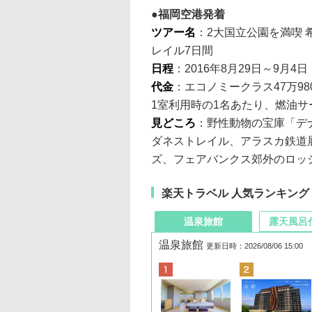
福岡空港発着
ツアー名
：2大国立公園を満喫 
レイル7日間
日程
：2016年8月29日～9月4日
代金
：エコノミークラス47万98
1室利用時の1名あたり、燃油サ
見どころ
：野性動物の宝庫「デ
ダネストレイル、アラスカ鉄道
ズ、フェアバンクス郊外のロッ
楽天トラベル 人気ランキング
温泉旅館
露天風呂
温泉旅館
更新日時：2026/08/06 15:00