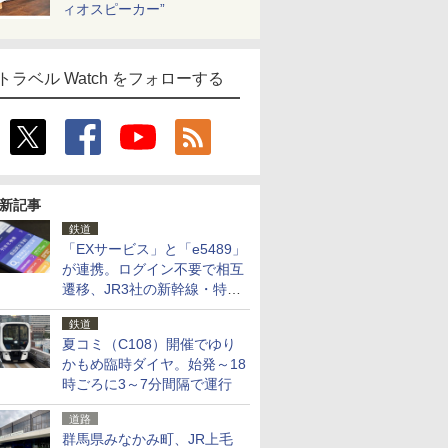
ィオスピーカー”
トラベル Watch をフォローする
新記事
鉄道
「EXサービス」と「e5489」
が連携。ログイン不要で相互
遷移、JR3社の新幹線・特急
予約をアプリで一括確認
鉄道
夏コミ（C108）開催でゆり
かもめ臨時ダイヤ。始発～18
時ごろに3～7分間隔で運行
道路
群馬県みなかみ町、JR上毛