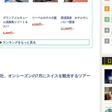
グランドメルキュー
リーベルホテル大阪
那須温泉 ホテルサン
ル淡路島リゾート＆
バレー那須
4,000円～
スパ
11,000円～
5,400円～
ランキングをもっと見る
社、オンシーズンの7月にスイスを観光するツアー
北陸 福井 あわら
品川プリンスホテ
舞浜ビューホテル
箱根湯本温泉 ホテ
ホテルトラスティ東
オリエンタルホテル
下呂温泉 水明館
住友不動産ホテル ヴ
東京ベイ舞浜ホテル
温泉 清風荘（北陸
ル イーストタワー
ｂｙ ＨＵＬＩＣ
ル おかだ
京ベイサイド
東京ベイ
ィラフォンテーヌグラ
ファーストリゾート
8,250円～
最大級の庭園露天風
（旧：東京ベイ舞浜
ンド東京有明
9,958円～
11,200円～
5,450円～
5,200円～
4,290円～
呂の宿 清風荘）
ホテル）
19,541円～
5,758円～
6,070円～