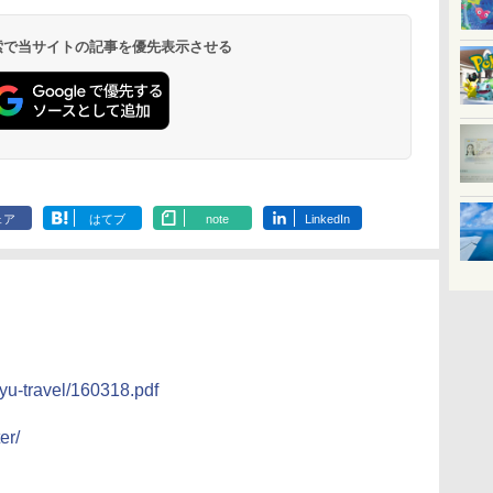
 検索で当サイトの記事を優先表示させる
ェア
はてブ
note
LinkedIn
kyu-travel/160318.pdf
er/