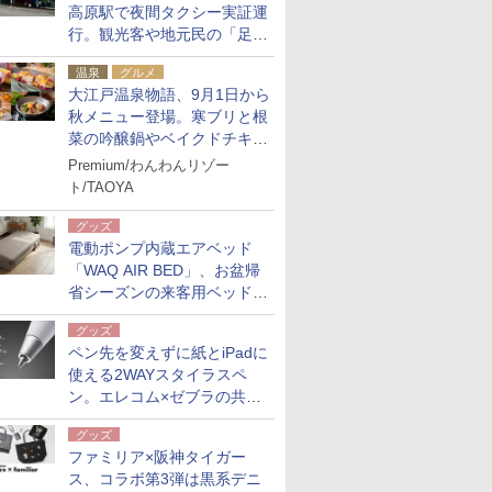
高原駅で夜間タクシー実証運
行。観光客や地元民の「足が
ない」課題解消へ、木金土に
温泉
グルメ
2台体制
大江戸温泉物語、9月1日から
秋メニュー登場。寒ブリと根
菜の吟醸鍋やベイクドチキ
ン、ショコラ＆栗スイーツも
Premium/わんわんリゾー
食べ放題に
ト/TAOYA
グッズ
電動ポンプ内蔵エアベッド
「WAQ AIR BED」、お盆帰
省シーズンの来客用ベッドに
も。使用後は収納バッグでコ
グッズ
ンパクトに保管
ペン先を変えずに紙とiPadに
使える2WAYスタイラスペ
ン。エレコム×ゼブラの共同
開発
グッズ
ファミリア×阪神タイガー
ス、コラボ第3弾は黒系デニ