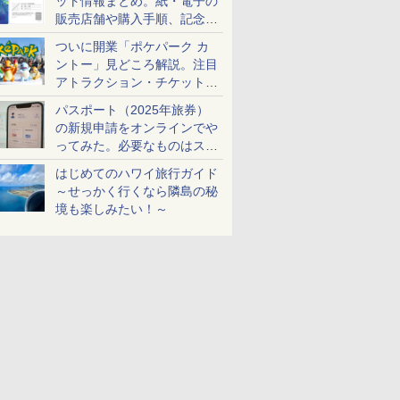
ット情報まとめ。紙・電子の
販売店舗や購入手順、記念チ
ケットも解説
ついに開業「ポケパーク カ
ントー」見どころ解説。注目
アトラクション・チケット手
配・来場前に必要な準備は？
パスポート（2025年旅券）
の新規申請をオンラインでや
ってみた。必要なものはスマ
ホとマイナカードのみ
はじめてのハワイ旅行ガイド
～せっかく行くなら隣島の秘
境も楽しみたい！～