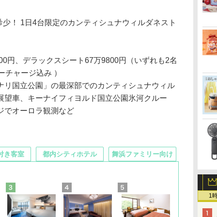
希少！ 1日4台限定のカンティシュナウィルダネスト
00円、デラックスシート67万9800円（いずれも2名
ーチャージ込み ）
ナリ国立公園」の最深部でのカンティシュナウィル
展望車、キーナイフィヨルド国立公園氷河クルー
ジでオーロラ観測など
付き客室
都内シティホテル
舞浜ファミリー向け
1