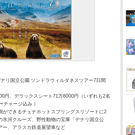
デナリ国立公園 ツンドラウィルダネスツアー7日間
00円、デラックスシート71万8000円（いずれも2名
ーチャージ込み ）
測ができるチェナホットスプリングスリゾートに2
の氷河クルーズ、野性動物の宝庫「デナリ国立公
アー、アラスカ鉄道展望車など