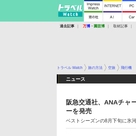
過去記事
万
博
・
園芸博
取材記事
トラベル Watch
旅の方法
空旅
飛行機
ニュース
阪急交通社、ANAチャ
ーを発売
ベストシーズンの8月下旬に氷