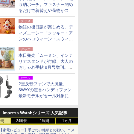
収納ポーチ。ファスナー閉め
るだけで着替えや荷物がスリ
ムにまとまる
グッズ
物語の後日談が楽しめる。デ
ィズニーシー「クッキー・ア
ンのハロウィーン・スウィー
トサプライズ」限定グッズ公
グッズ
開
本日発売「ムーミン」インテ
リアスタンドが付録、大人の
おしゃれ手帖 9月号増刊。レ
ザー調で高級感ある2個セッ
セール
ト
2重反転ファンで大風量。
3WAYの定番ハンディファン
最新モデルがセール対象に
Impress Watchシリーズ 人気記事
時間
24時間
1週間
1カ月
【家電レビュー】手ごわい雑草との戦い、コメ