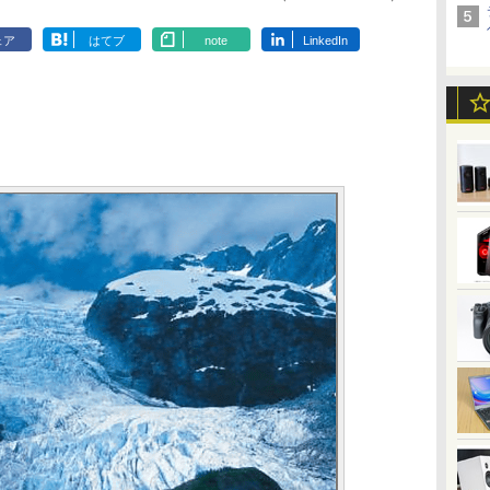
ェア
はてブ
note
LinkedIn