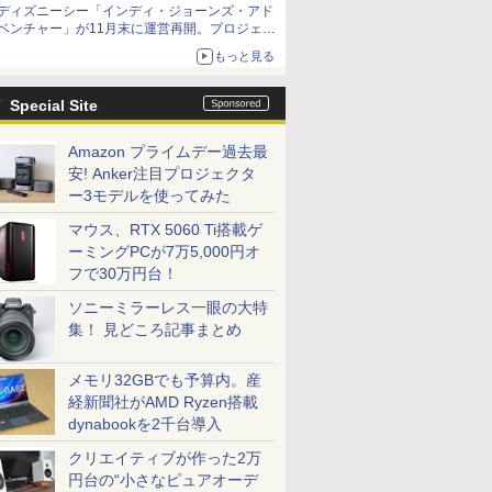
ディズニーシー「インディ・ジョーンズ・アド
ベンチャー」が11月末に運営再開。プロジェク
ションマッピングを追加、DPAは1500円
もっと見る
Special Site
Amazon プライムデー過去最
安! Anker注目プロジェクタ
ー3モデルを使ってみた
マウス、RTX 5060 Ti搭載ゲ
ーミングPCが7万5,000円オ
フで30万円台！
ソニーミラーレス一眼の大特
集！ 見どころ記事まとめ
メモリ32GBでも予算内。産
経新聞社がAMD Ryzen搭載
dynabookを2千台導入
クリエイティブが作った2万
円台の“小さなピュアオーデ