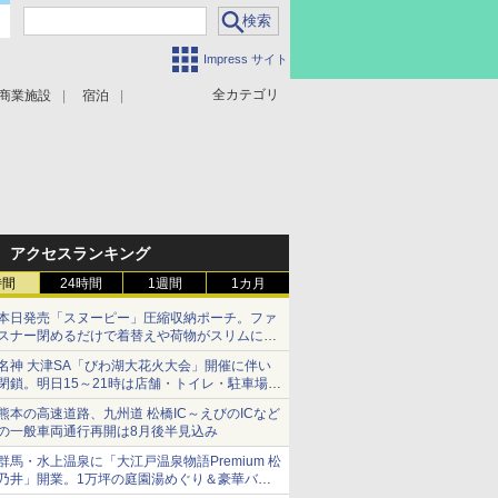
Impress サイト
全カテゴリ
商業施設
宿泊
アクセスランキング
時間
24時間
1週間
1カ月
本日発売「スヌーピー」圧縮収納ポーチ。ファ
スナー閉めるだけで着替えや荷物がスリムにま
とまる
名神 大津SA「びわ湖大花火大会」開催に伴い
閉鎖。明日15～21時は店舗・トイレ・駐車場の
利用不可
熊本の高速道路、九州道 松橋IC～えびのICなど
の一般車両通行再開は8月後半見込み
群馬・水上温泉に「大江戸温泉物語Premium 松
乃井」開業。1万坪の庭園湯めぐり＆豪華バイ
キングを体験してきた！