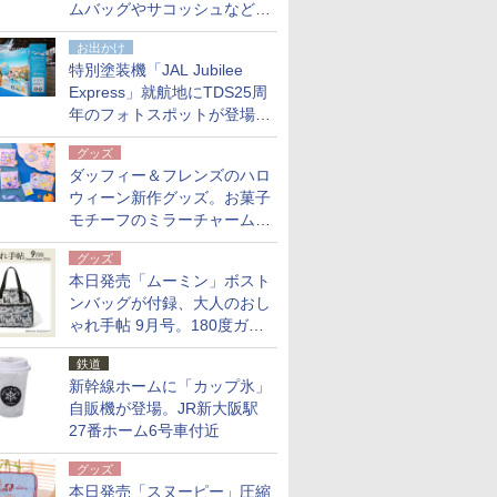
ムバッグやサコッシュなど6
点。8月21日オンラインスト
お出かけ
アで発売
特別塗装機「JAL Jubilee
Express」就航地にTDS25周
年のフォトスポットが登場。
10月末まで青森空港に
グッズ
ダッフィー＆フレンズのハロ
ウィーン新作グッズ。お菓子
モチーフのミラーチャーム/
デザインポーチほか
グッズ
本日発売「ムーミン」ボスト
ンバッグが付録、大人のおし
ゃれ手帖 9月号。180度ガバ
ッと開いて大容量
鉄道
新幹線ホームに「カップ氷」
自販機が登場。JR新大阪駅
27番ホーム6号車付近
グッズ
本日発売「スヌーピー」圧縮