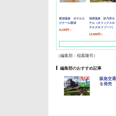
那須温泉 ホテルエ
別府温泉 杉乃井ホ
ピナール那須
テル（オリックスホ
テルズ＆リゾーツ）
9,135円～
13,400円～
（編集部：稲葉隆司）
編集部のおすすめ記事
阪急交通
を発売
草津温泉 ホテル櫻
品川プリンスホテル
グランドニッコー東
海のサウナ＆スパ
東京ドームホテル
シェラトン・グラン
井
京ベイ 舞浜
オールインクルーシ
デ・トーキョーベ
7,037円～
7,980円～
ブ 島原温泉ホテル
イ・ホテル
14,300円～
6,800円～
南風楼
10,450円～
7,950円～