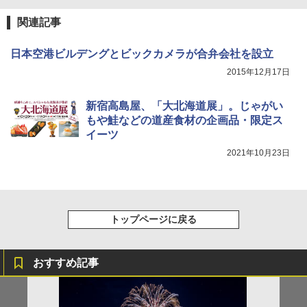
着替えテント トイレテント 透けない【換気
[キャンパーズコレクション 山善] 傘みたいに
関連記事
通気窓付き】収納袋付き UVカット 防水 防災
広げるだけ パッとサッとテント キューブワ
コンパクト iimono117 (ブルー)
イドプラス ブラックコーティング フルクロ
ーズ メッシュ 5人用 簡単設置 ポップアップ
日本空港ビルデングとビックカメラが合弁会社を設立
テント PATCW-200B エクルベージュ
￥3,180
2015年12月17日
￥15,990
新宿高島屋、「大北海道展」。じゃがい
もや鮭などの道産食材の企画品・限定ス
イーツ
2021年10月23日
トップページに戻る
おすすめ記事