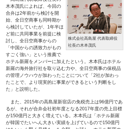
木本茂氏によれば、今回の
合弁は2年前から検討を開
始、全日空商事も同時期か
ら検討していたが、1年半ほ
ど前に共同事業を前提に検
株式会社高島屋 代表取締役
討し、全日空商事からの
社長の木本茂氏
「中国からの誘致力がもの
すごく強い」という推薦で
ホテル新羅をメンバーに加えたという。木本氏はホテル
新羅の海外旅行社を取り込む力や、全日空商事の保税品
の管理ノウハウが加わったことについて「2社が加わっ
たことで、より現実的に事業ができるという判断をし
た」と説明した。
また、2015年の高島屋新宿店の免税売上は96億円であ
るが、それが合弁会社初年度となる2017年度の売上目標
が150億円と大きく増えている。木本氏は「ホテル新羅
が韓国でたいへん大きい実績を上げているので150億円