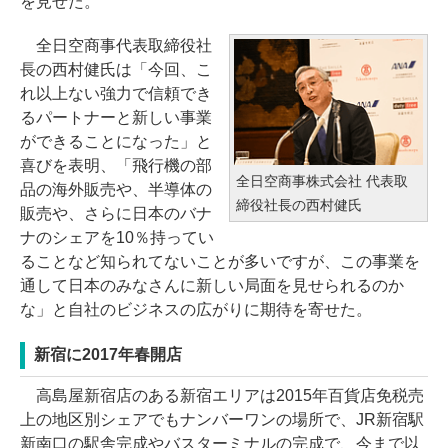
を見せた。
全日空商事代表取締役社
長の西村健氏は「今回、こ
れ以上ない強力で信頼でき
るパートナーと新しい事業
ができることになった」と
喜びを表明、「飛行機の部
全日空商事株式会社 代表取
品の海外販売や、半導体の
締役社長の西村健氏
販売や、さらに日本のバナ
ナのシェアを10％持ってい
ることなど知られてないことが多いですが、この事業を
通して日本のみなさんに新しい局面を見せられるのか
な」と自社のビジネスの広がりに期待を寄せた。
新宿に2017年春開店
高島屋新宿店のある新宿エリアは2015年百貨店免税売
上の地区別シェアでもナンバーワンの場所で、JR新宿駅
新南口の駅舎完成やバスターミナルの完成で、今まで以