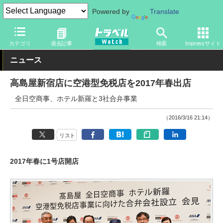
Powered by
Translate
トラベル Watch
旅の方法
空旅
空港
カテゴリ
過去記事
検索
Impressサイト
ニュース
高島屋新宿店に空港型免税店を2017年春出店
全日空商事、ホテル新羅と3社合弁事業
（2016/3/16 21:14）
リスト
2017年春に1号店開店