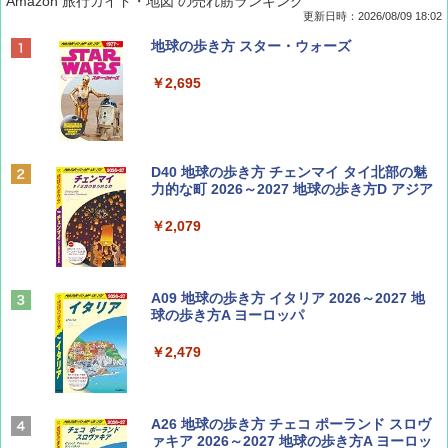
Amazon 旅行ガイド・地図 の売れ筋ランキング
更新日時：2026/08/09 18:02
BE-PAL(ビ-パル) 2026年 9 月号【特別付録:
地球の歩き方 スター・ウォーズ
SOTO ミニマル"旅"財布 ランダム2種】
￥2,695
￥1,500
ディズニーファン ２０２６年 ９月号 [雑
D40 地球の歩き方 チェンマイ タイ北部の魅
誌] (ＤＩＳＮＥＹ ＦＡＮ)
力的な町 2026～2027 地球の歩き方D アジア
￥713
￥2,079
山と溪谷 2026年8月号「南アルプス大全」
A09 地球の歩き方 イタリア 2026～2027 地
球の歩き方A ヨーロッパ
￥1,540
￥2,479
Coyote No.89 特集 星野道夫 夢見る旅
A26 地球の歩き方 チェコ ポーランド スロヴ
ァキア 2026～2027 地球の歩き方A ヨーロッ