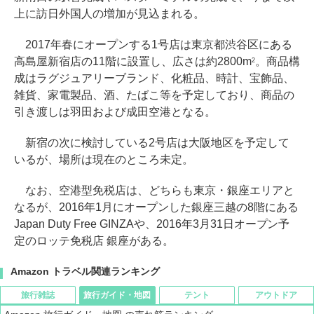
上に訪日外国人の増加が見込まれる。
2017年春にオープンする1号店は東京都渋谷区にある
高島屋新宿店の11階に設置し、広さは約2800m
。商品構
2
成はラグジュアリーブランド、化粧品、時計、宝飾品、
雑貨、家電製品、酒、たばこ等を予定しており、商品の
引き渡しは羽田および成田空港となる。
新宿の次に検討している2号店は大阪地区を予定して
いるが、場所は現在のところ未定。
なお、空港型免税店は、どちらも東京・銀座エリアと
なるが、2016年1月にオープンした銀座三越の8階にある
Japan Duty Free GINZAや、2016年3月31日オープン予
定のロッテ免税店 銀座がある。
Amazon トラベル関連ランキング
旅行雑誌
旅行ガイド・地図
テント
アウトドア