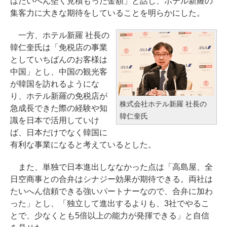
はたいへん堅く見積もった金額」と話し、ホテル新羅の
集客力に大きな期待をしていることを明らかにした。
一方、ホテル新羅 社長の
韓仁奎氏は「免税店の事業
としていちばんのお客様は
中国」とし、中国の観光客
が韓国を訪れるようにな
り、ホテル新羅の免税店が
株式会社ホテル新羅 社長の
急成長できた際の経験や知
韓仁奎氏
識を日本で活用していけ
ば、日本だけでなく韓国に
有利な事業になると考えているとした。
また、単独で日本進出しななかった点は「高島屋、全
日空商事との合弁はシナジー効果が期待できる。両社は
たいへん信頼できる強いパートナーなので、合弁に加わ
った」とし、「独立して進出するよりも、3社でやるこ
とで、少なくとも5倍以上の能力が発揮できる」と自信