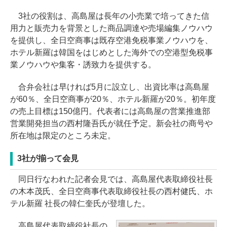
3社の役割は、高島屋は長年の小売業で培ってきた信
用力と販売力を背景とした商品調達や売場編集ノウハウ
を提供し、全日空商事は既存空港免税事業ノウハウを、
ホテル新羅は韓国をはじめとした海外での空港型免税事
業ノウハウや集客・誘致力を提供する。
合弁会社は早ければ5月に設立し、出資比率は高島屋
が60％、全日空商事が20％、ホテル新羅が20％。初年度
の売上目標は150億円。代表者には高島屋の営業推進部
営業開発担当の西村隆吾氏が就任予定。新会社の商号や
所在地は限定のところ未定。
3社が揃って会見
同日行なわれた記者会見では、高島屋代表取締役社長
の木本茂氏、全日空商事代表取締役社長の西村健氏、ホ
テル新羅 社長の韓仁奎氏が登壇した。
高島屋代表取締役社長の