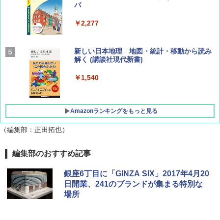
パ
￥1,540
￥2,277
AIRLINE（エアライン）2026年9月号【特
新しい日本地理 地図・統計・移動から読み
集】ボーイング110周年を祝して！
解く (講談社現代新書)
￥1,760
￥1,540
Amazonランキングをもっと見る
（編集部：正田拓也）
[キャンパーズコレクション 山善] ポップアッ
DEWEL パラソル 大型 ビーチ アウトドアパ
編集部のおすすめ記事
プテント 傘みたいに広げて畳める パッとサ
ラソル ガーデン サイトシート付 折りたたみ
ッとサンシェード キューブ フルクローズ メ
防水 UVカット 4段階高さ調整 軽量 収納袋付
銀座6丁目に「GINZA SIX」2017年4月20
ッシュ 簡単設置 ワンタッチテント キャンプ
き
日開業、241のブランドが集まる特別な
&ハイキング カーキ PATC-150(KH)
場所
￥6,459
￥6,829