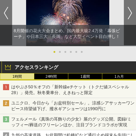
8月開催の花火大会まとめ。国内最大級2.4万発「幕張ビ
ーチ」や日本三大「長岡」など大型イベント目白押し！
●
●
●
●
●
●
アクセスランキング
1時間
24時間
1週間
1カ月
はやぶさ50％オフの「新幹線eチケット（トクだ値スペシャル
28）」発売。秋冬乗車分、えきねっと限定
ユニクロ、今日から「お盆特別セール」。涼感シアサッカーワン
ピース待望値下げ、撥水ギアショーツは1990円に
フェルメール《真珠の耳飾りの少女》展のグッズ公開。図録/ミ
ッフィー/葬送のフリーレンほか、注目ブランドコラボが実現
九州の高速道路、お盆期間は松橋ICなど通行止め端末を先頭にし