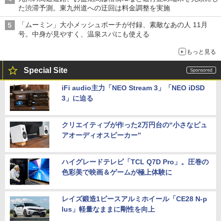
た渋滞予測。東九州道への迂回は料金調整を実施
「ムーミン」大小メッシュポーチが付録、素敵なあの人 11月
号。中身が見やすく、温泉スパにも使える
もっと見る
Special Site
iFi audio主力「NEO Stream 3」「NEO iDSD
3」に迫る
クリエイティブが作った2万円台の“小さなピュ
アオーディオスピーカー”
ハイグレードテレビ「TCL Q7D Pro」。圧巻の
色彩美で映画＆ゲームが極上体験に
レイズ鍛造1ピースアルミホイール「CE28 N-p
lus」軽量なままに剛性を向上