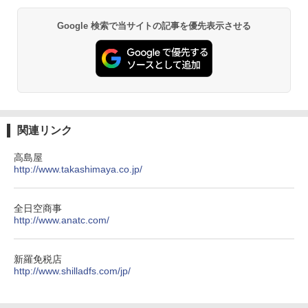
GRANDOOR ステンレス保冷剤 2個セット 2
PYKES PEAK (パイクスピーク) 着替えテン
026リニューアル 急速冷凍 空間倍増 衛生的
Google 検索で当サイトの記事を優先表示させる
ト プライバシー テント 【中が透けない】 1
コンパクト 保冷力長持ち
人用 折りたたみ 防災グッズ 災害用トイレ ビ
ーチ ピクニック ポップアップテント 携帯 簡
￥2,980
易 トイレテント (オリーブ)
￥4,836
熊撃退スプレー 熊よけスプレー 熊スプレー
【日本企業販売】超強力クマ対策スプレー 30
0ml（連続噴射30秒）110ml（連続噴射15
ENDLESS BASE 《めざましテレビで紹介》
秒）射程5～10m 安全ロック搭載 携帯収納袋
関連リンク
テント ワンタッチ RENEW 幅200 2-3人用 43
付き ヒグマ・イノシシ対策 自治体・教育機
500002(88859)
関の購入実績 登山・キャンプ・アウトドア・
高島屋
防災用品 長期保存可能 緊急時用 日本国内発
http://www.takashimaya.co.jp/
送
￥5,999
￥3,680
全日空商事
[キャンパーズコレクション 山善] 傘みたいに
http://www.anatc.com/
広げるだけ パッとサッとテント ブラックコ
ーティング フルクローズ メッシュ 3-4人用
Across やわらか保冷剤 日本製 固まらない 1
簡単設置 ポップアップテント エクルベージ
1cm ソフト 2個セット (2個セット)
新羅免税店
ュ(BC仕様) PATC-150B(EB)
http://www.shilladfs.com/jp/
￥680
￥9,990