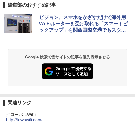
[キャンパーズコレクション 山善] ポップアッ
BUNDOK(バンドック)ソロ ドーム 1 EX BDK
編集部のおすすめ記事
プテント 傘みたいに広げて畳める パッとサ
-08EX カーキ ソロキャンプ ポリエステル フ
ッとサンシェード キューブ フルクローズ メ
レーム テント
ビジョン、スマホをかざすだけで海外用
ッシュ 簡単設置 ワンタッチテント キャンプ
Wi-Fiルーターを受け取れる「スマートピ
&ハイキング カーキ PATC-150(KH)
￥14,800
ックアップ」を関西国際空港でもスター
￥6,831
ト
GRANDOOR ステンレス保冷剤 2個セット 2
026リニューアル 急速冷凍 空間倍増 衛生的
PYKES PEAK (パイクスピーク) 着替えテン
コンパクト 保冷力長持ち
Google 検索で当サイトの記事を優先表示させる
ト プライバシー テント 【中が透けない】 1
人用 折りたたみ 防災グッズ 災害用トイレ ビ
￥2,980
ーチ ピクニック ポップアップテント 携帯 簡
易 トイレテント (ブラック)
DEWEL パラソル 大型 ビーチ アウトドアパ
￥4,980
ラソル ガーデン サイトシート付 折りたたみ
防水 UVカット 4段階高さ調整 軽量 収納袋付
き
ENDLESS BASE 《めざましテレビで紹介》
関連リンク
テント ワンタッチ RENEW 幅200 2-3人用 43
￥6,999
500002(88859)
グローバルWiFi
http://townwifi.com/
￥5,999
熊撃退スプレー 熊よけスプレー 熊スプレー
【日本企業販売】超強力クマ対策スプレー 30
0ml（連続噴射30秒）110ml（連続噴射15