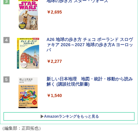
山と溪谷 2026年8月号「南アルプス大全」
地球の歩き方 スター・ウォーズ
￥1,540
￥2,695
Coyote No.89 特集 星野道夫 夢見る旅
A26 地球の歩き方 チェコ ポーランド スロヴ
ァキア 2026～2027 地球の歩き方A ヨーロッ
パ
￥1,540
￥2,277
AIRLINE（エアライン）2026年9月号【特
新しい日本地理 地図・統計・移動から読み
集】ボーイング110周年を祝して！
解く (講談社現代新書)
￥1,760
￥1,540
Amazonランキングをもっと見る
（編集部：正田拓也）