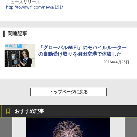
ニュースリリース
[キャンパーズコレクション 山善] 傘みたいに
秒）射程5～10m 安全ロック搭載 携帯収納袋
http://townwifi.com/news/191/
広げるだけ パッとサッとテント ブラックコ
付き ヒグマ・イノシシ対策 自治体・教育機
ーティング フルクローズ メッシュ 3-4人用
関の購入実績 登山・キャンプ・アウトドア・
簡単設置 ポップアップテント エクルベージ
防災用品 長期保存可能 緊急時用 日本国内発
ュ(BC仕様) PATC-150B(EB)
送
関連記事
￥9,990
￥3,680
「グローバルWiFi」のモバイルルーター
の自動受け取りを羽田空港で体験した
[キャンパーズコレクション 山善] 傘みたいに
着替えテント トイレテント 透けない【換気
広げるだけ パッとサッとテント キューブワ
通気窓付き】収納袋付き UVカット 防水 防災
2016年4月25日
イドプラス ブラックコーティング フルクロ
コンパクト iimono117 (ブルー)
ーズ メッシュ 5人用 簡単設置 ポップアップ
テント PATCW-200B エクルベージュ
￥3,080
￥15,990
トップページに戻る
おすすめ記事