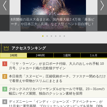
8月開催の花火大会まとめ。国内最大級2.4万発「幕張ビ
ーチ」や日本三大「長岡」など大型イベント目白押し！
●
●
●
●
●
●
アクセスランキング
1時間
24時間
1週間
1カ月
「リサ・ラーソン」がま口ポーチ付録、大人のおしゃれ手帖 10
月号。ジャカード織の北欧猫デザイン
本日発売「スヌーピー」圧縮収納ポーチ。ファスナー閉めるだけ
で着替えや荷物がスリムにまとまる
クロックスのリカバリーサンダルがセールで半額。23～31cmの
幅広いサイズ展開、独自のクッション素材を採用
ディズニーシー「インディ・ジョーンズ・アドベンチャー」が
11月末に運営再開。プロジェクションマッピングを追加、DPA