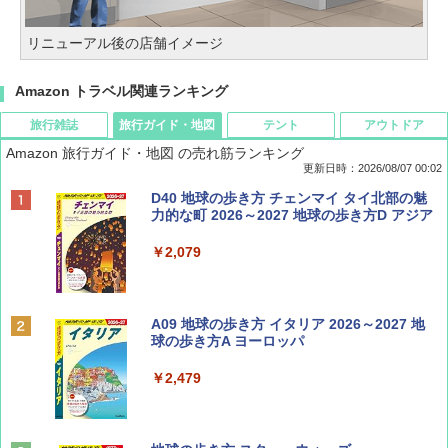
リニューアル後の店舗イメージ
Amazon トラベル関連ランキング
旅行雑誌
旅行ガイド・地図
テント
アウトドア
Amazon 旅行ガイド・地図 の売れ筋ランキング
更新日時：2026/08/07 00:02
ディズニーファン ２０２６年 ９月号 [雑
D40 地球の歩き方 チェンマイ タイ北部の魅
誌] (ＤＩＳＮＥＹ ＦＡＮ)
力的な町 2026～2027 地球の歩き方D アジア
￥713
￥2,079
BE-PAL(ビ-パル) 2026年 9 月号【特別付録:
A09 地球の歩き方 イタリア 2026～2027 地
SOTO ミニマル"旅"財布 ランダム2種】
球の歩き方A ヨーロッパ
￥1,500
￥2,479