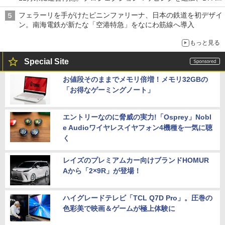
は1500円
フェラーリを手がけたピニンファリーナ、日本の鉄道を初デザイ
ン。南海電鉄が新たな「空港特急」をなにわ筋線へ導入
もっと見る
Special Site
お値段そのままでメモリ倍増！メモリ32GBの
「お得なゲーミングノート」
エントリーなのに脅威の実力!「Osprey」Nobl
e Audioワイヤレスイヤフォン4機種を一気に聴
く
レイズのプレミアムカー向けブランドHOMUR
Aから「2×9R」が登場！
ハイグレードテレビ「TCL Q7D Pro」。圧巻の
色彩美で映画＆ゲームが極上体験に