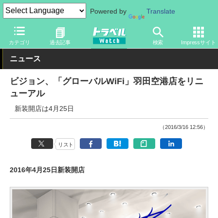
Powered by
Translate
トラベル Watch
旅の方法
空旅
空港
カテゴリ
過去記事
検索
Impressサイト
ニュース
ビジョン、「グローバルWiFi」羽田空港店をリニ
ューアル
新装開店は4月25日
（2016/3/16 12:56）
リスト
2016年4月25日新装開店