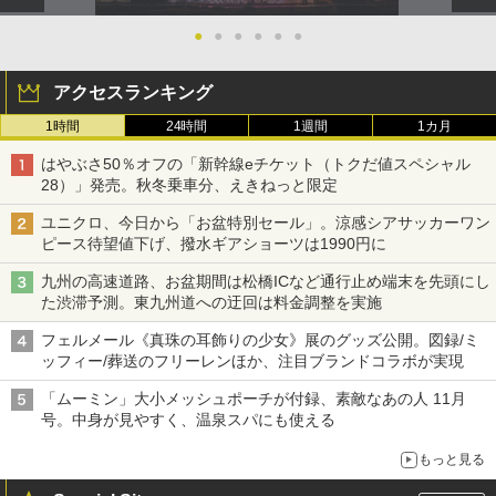
●
●
●
●
●
●
アクセスランキング
1時間
24時間
1週間
1カ月
はやぶさ50％オフの「新幹線eチケット（トクだ値スペシャル
28）」発売。秋冬乗車分、えきねっと限定
ユニクロ、今日から「お盆特別セール」。涼感シアサッカーワン
ピース待望値下げ、撥水ギアショーツは1990円に
九州の高速道路、お盆期間は松橋ICなど通行止め端末を先頭にし
た渋滞予測。東九州道への迂回は料金調整を実施
フェルメール《真珠の耳飾りの少女》展のグッズ公開。図録/ミ
ッフィー/葬送のフリーレンほか、注目ブランドコラボが実現
「ムーミン」大小メッシュポーチが付録、素敵なあの人 11月
号。中身が見やすく、温泉スパにも使える
もっと見る