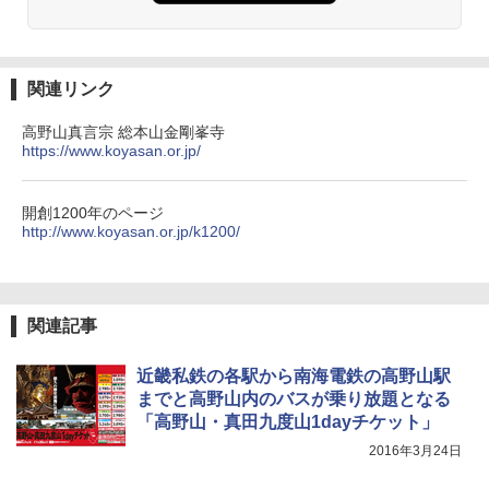
熊撃退スプレー 熊よけスプレー 熊スプレー
【日本企業販売】超強力クマ対策スプレー 30
0ml（連続噴射30秒）110ml（連続噴射15
秒）射程5～10m 安全ロック搭載 携帯収納袋
関連リンク
付き ヒグマ・イノシシ対策 自治体・教育機
関の購入実績 登山・キャンプ・アウトドア・
高野山真言宗 総本山金剛峯寺
防災用品 長期保存可能 緊急時用 日本国内発
https://www.koyasan.or.jp/
送
￥3,680
開創1200年のページ
http://www.koyasan.or.jp/k1200/
Across やわらか保冷剤 日本製 固まらない 1
1cm ソフト 2個セット (2個セット)
￥680
関連記事
近畿私鉄の各駅から南海電鉄の高野山駅
までと高野山内のバスが乗り放題となる
着替えテント トイレテント 透けない【換気
通気窓付き】収納袋付き UVカット 防水 防災
「高野山・真田九度山1dayチケット」
コンパクト iimono117 (ブルー)
2016年3月24日
￥3,180