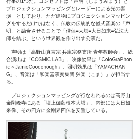
行事の1つだ。コンセプトは「声明（しょうみょう）と
プロジェクションマッピングとレーザーによる光の響
演」としており、ただ建物にプロジェクションマッピン
グをするだけではなく、仏教の伝統的な儀式音楽の「声
明」と融合させることで「僧侶=大塔=大日如来=弘法大
師を結ぶ」という世界観を作り出す公演だ。
声明は「高野山真言宗 兵庫宗務支所 青年教師会」、総
合演出は「COSMIC LAB」、映像効果は「ColoGraPhon
ic × JamieGoodenough」、照明効果は「YAMACHAN
G」、音楽は「和楽器演奏集団 独楽（こま）」が担当す
る。
プロジェクションマッピングが行なわれるのは高野山
金剛峰寺にある「壇上伽藍根本大塔」。内部には大日如
来像、その四方に金剛界四仏を安置している。