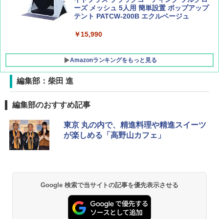
ーズ メッシュ 5人用 簡単設置 ポップアップ
テント PATCW-200B エクルベージュ
￥15,990
Amazonランキングをもっと見る
編集部：柴田 進
DEWEL パラソル 大型 ビーチ アウトドアパ
編集部のおすすめ記事
ラソル ガーデン サイトシート付 折りたたみ
防水 UVカット 4段階高さ調整 軽量 収納袋付
東京 丸の内で、精進料理や精進スイーツ
き
が楽しめる「高野山カフェ」
￥6,459
GRANDOOR ステンレス保冷剤 2個セット 2
026リニューアル 急速冷凍 空間倍増 衛生的
Google 検索で当サイトの記事を優先表示させる
コンパクト 保冷力長持ち
￥2,980