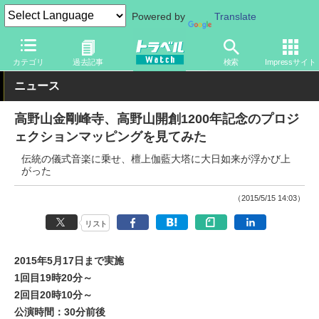
Powered by
Translate
トラベル Watch
地域
国内旅行
近畿
カテゴリ
過去記事
検索
Impressサイト
ニュース
高野山金剛峰寺、高野山開創1200年記念のプロジ
ェクションマッピングを見てみた
伝統の儀式音楽に乗せ、檀上伽藍大塔に大日如来が浮かび上
がった
（2015/5/15 14:03）
リスト
2015年5月17日まで実施
1回目19時20分～
2回目20時10分～
公演時間：30分前後