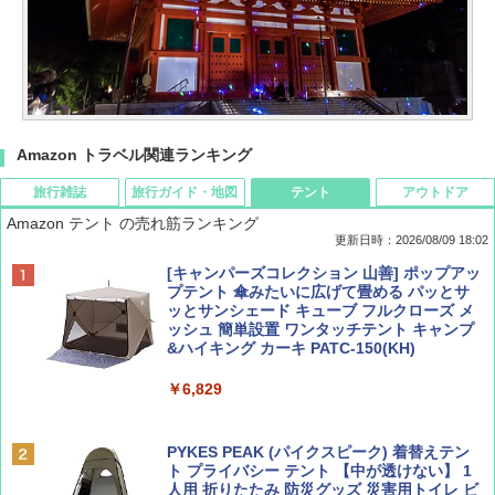
Amazon トラベル関連ランキング
旅行雑誌
旅行ガイド・地図
テント
アウトドア
Amazon テント の売れ筋ランキング
更新日時：2026/08/09 18:02
BE-PAL(ビ-パル) 2026年 9 月号【特別付録:
地球の歩き方 スター・ウォーズ
[キャンパーズコレクション 山善] ポップアッ
SOTO ミニマル"旅"財布 ランダム2種】
プテント 傘みたいに広げて畳める パッとサ
ッとサンシェード キューブ フルクローズ メ
￥2,695
ッシュ 簡単設置 ワンタッチテント キャンプ
￥1,500
&ハイキング カーキ PATC-150(KH)
￥6,829
ディズニーファン ２０２６年 ９月号 [雑
D40 地球の歩き方 チェンマイ タイ北部の魅
誌] (ＤＩＳＮＥＹ ＦＡＮ)
力的な町 2026～2027 地球の歩き方D アジア
PYKES PEAK (パイクスピーク) 着替えテン
ト プライバシー テント 【中が透けない】 1
￥713
￥2,079
人用 折りたたみ 防災グッズ 災害用トイレ ビ