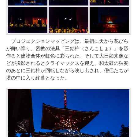
プロジェクションマッピングは、最初に天から花びら
が舞い降り、密教の法具「三鈷杵（さんこしょ）」を形
作ると建物全体が虹色に彩られた。そして大日如来像な
どが投影されるとクライマックスを迎え、和太鼓の独奏
のあとに三鈷杵が回転しながら映し出され、僧侶たちが
塔の中に入り終幕となった。