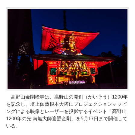
高野山金剛峰寺は、高野山の開創（かいそう）1200年
を記念し、壇上伽藍根本大塔にプロジェクションマッピ
ングによる映像とレーザーを投影するイベント「高野山
1200年の光 南無大師遍照金剛」を5月17日まで開催して
いる。