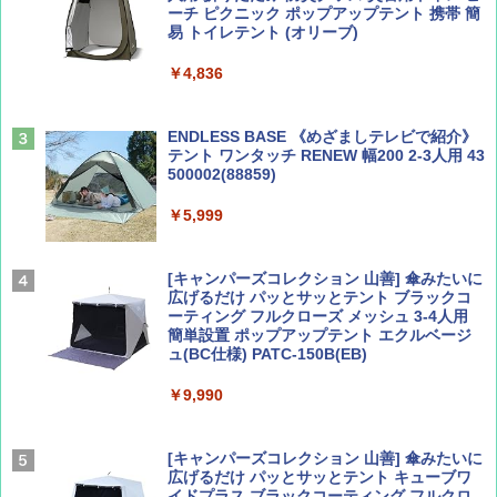
ーチ ピクニック ポップアップテント 携帯 簡
易 トイレテント (オリーブ)
山と溪谷 2026年8月号「南アルプス大全」
A09 地球の歩き方 イタリア 2026～2027 地
￥4,836
球の歩き方A ヨーロッパ
￥1,540
￥2,479
ENDLESS BASE 《めざましテレビで紹介》
テント ワンタッチ RENEW 幅200 2-3人用 43
500002(88859)
Coyote No.89 特集 星野道夫 夢見る旅
A26 地球の歩き方 チェコ ポーランド スロヴ
ァキア 2026～2027 地球の歩き方A ヨーロッ
￥5,999
パ
￥1,540
￥2,277
[キャンパーズコレクション 山善] 傘みたいに
広げるだけ パッとサッとテント ブラックコ
ーティング フルクローズ メッシュ 3-4人用
簡単設置 ポップアップテント エクルベージ
AIRLINE（エアライン）2026年9月号【特
新しい日本地理 地図・統計・移動から読み
ュ(BC仕様) PATC-150B(EB)
集】ボーイング110周年を祝して！
解く (講談社現代新書)
￥9,990
￥1,760
￥1,540
[キャンパーズコレクション 山善] 傘みたいに
広げるだけ パッとサッとテント キューブワ
イドプラス ブラックコーティング フルクロ