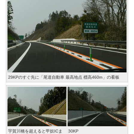
29KPのすぐ先に「尾道自動車 最高地点 標高460m」の看板
宇賀川橋を超えると甲奴ICま
30KP