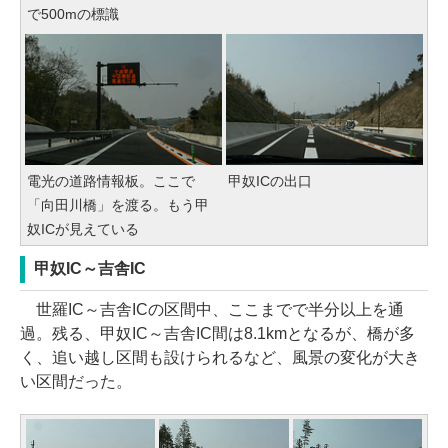
で500mの標識
電光の道路情報板。ここで
甲奴ICの出口
「向田川橋」を渡る。もう甲
奴ICが見えている
甲奴IC～吉舎IC
世羅IC～吉舎ICの区間中、ここまでで半分以上を通
過。残る、甲奴IC～吉舎IC間は8.1kmとなるが、橋が多
く、追い越し区間も設けられるなど、風景の変化が大き
い区間だった。