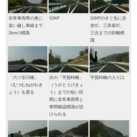
非常車両帯の奥に
32KP
32KPのすぐ先に吉
追い越し車線まで
舎IC、三良坂IC、
2kmの標識
三次までの距離標
識
「六ツ宗川橋」
次の「宇賀峠橋」
宇賀峠橋の入り口
（むつむねがわき
（うがとうげきょ
ょう）を渡る
う）までの短い区
間に非常車両帯と
車間確認標識が設
けられる