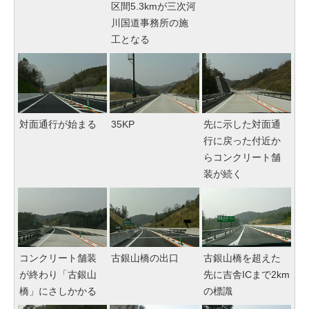
区間5.3kmが三次河
川国道事務所の施
工となる
対面通行が始まる
35KP
先に示した対面通
行に戻った付近か
らコンクリート舗
装が続く
コンクリート舗装
古銀山橋の出口
古銀山橋を超えた
が終わり「古銀山
先に吉舎ICまで2km
橋」にさしかかる
の標識