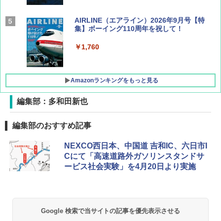
AIRLINE（エアライン）2026年9月号【特
集】ボーイング110周年を祝して！
￥1,760
Amazonランキングをもっと見る
編集部：多和田新也
D40 地球の歩き方 チェンマイ タイ北部の魅
[キャンパーズコレクション 山善] ポップアッ
GRANDOOR ステンレス保冷剤 2個セット 2
編集部のおすすめ記事
力的な町 2026～2027 地球の歩き方D アジア
プテント 傘みたいに広げて畳める パッとサ
026リニューアル 急速冷凍 空間倍増 衛生的
ッとサンシェード キューブ フルクローズ メ
コンパクト 保冷力長持ち
NEXCO西日本、中国道 吉和IC、六日市I
ッシュ 簡単設置 ワンタッチテント キャンプ
￥2,079
&ハイキング カーキ PATC-150(KH)
Cにて「高速道路外ガソリンスタンドサ
￥2,980
ービス社会実験」を4月20日より実施
￥6,830
地球の歩き方 スター・ウォーズ
BUNDOK(バンドック)ソロ ドーム 1 EX BDK
-08EX カーキ ソロキャンプ ポリエステル フ
PYKES PEAK (パイクスピーク) 着替えテン
レーム ドーム型 テント
￥2,695
ト プライバシー テント 【中が透けない】 1
Google 検索で当サイトの記事を優先表示させる
人用 折りたたみ 防災グッズ 災害用トイレ ビ
￥14,800