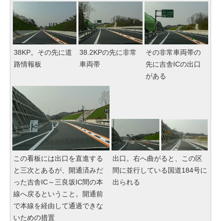
38KP。その先に道
38.2KPの先に非常
その非常車両帯の
路情報板
車両帯
先に吉舎ICの出口
がある
この看板には出口を直進する
出口。右へ曲がると、この区
と三次とあるが、開通済みだ
間に並行している国道184号に
った吉舎IC～三良坂IC間の本
出られる
線へ戻るということ。開通前
で本線を経由して通過できな
いための措置