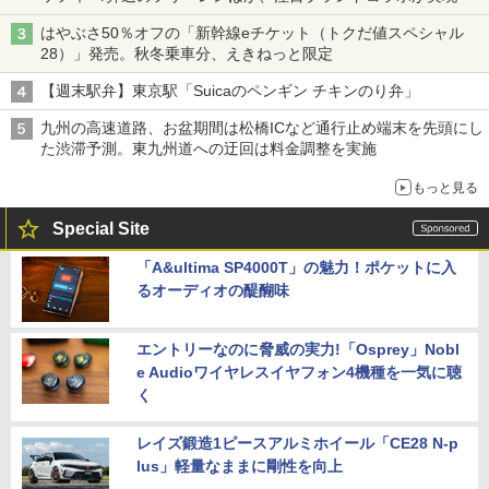
はやぶさ50％オフの「新幹線eチケット（トクだ値スペシャル
28）」発売。秋冬乗車分、えきねっと限定
【週末駅弁】東京駅「Suicaのペンギン チキンのり弁」
九州の高速道路、お盆期間は松橋ICなど通行止め端末を先頭にし
た渋滞予測。東九州道への迂回は料金調整を実施
もっと見る
Special Site
「A&ultima SP4000T」の魅力！ポケットに入
るオーディオの醍醐味
エントリーなのに脅威の実力!「Osprey」Nobl
e Audioワイヤレスイヤフォン4機種を一気に聴
く
レイズ鍛造1ピースアルミホイール「CE28 N-p
lus」軽量なままに剛性を向上