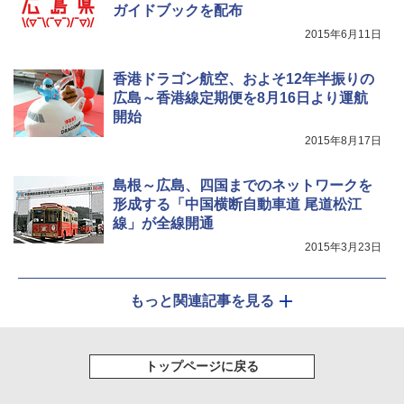
ガイドブックを配布
ッシュ 4人用 簡単設置 ポップアップテント P
防災用品 長期保存可能 緊急時用 日本国内発
ATCW-150B エクルベージュ
送
2015年6月11日
￥-
￥3,680
香港ドラゴン航空、およそ12年半振りの
広島～香港線定期便を8月16日より運航
開始
2015年8月17日
島根～広島、四国までのネットワークを
形成する「中国横断自動車道 尾道松江
線」が全線開通
2015年3月23日
もっと関連記事を見る
トップページに戻る