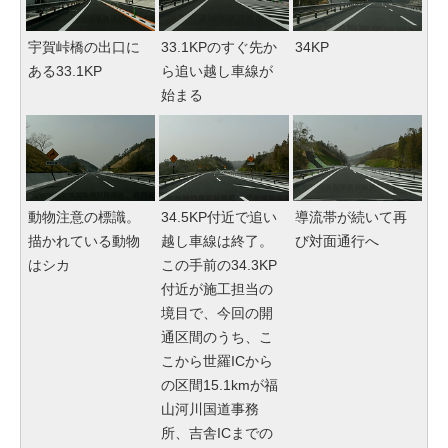
宇賀峠橋の出口に
33.1KPのすぐ先か
34KP
ある33.1KP
ら追い越し車線が
始まる
動物注意の標識。
34.5KP付近で追い
導流帯が続いて再
描かれている動物
越し車線は終了。
び対面通行へ
はシカ
この手前の34.3KP
付近が施工担当の
境目で、今回の開
通区間のうち、こ
こから世羅ICから
の区間15.1kmが福
山河川国道事務
所、吉舎ICまでの