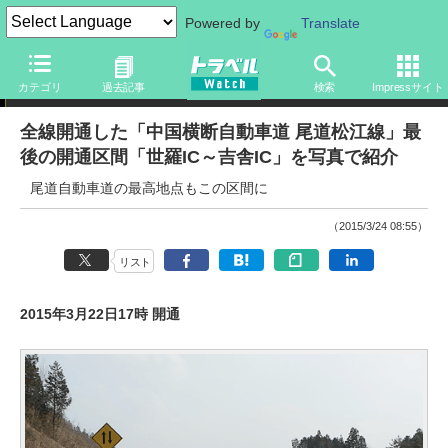
Powered by
Translate
ニュース
カテゴリ
過去記事
検索
Impressサイト
全線開通した「中国横断自動車道 尾道松江線」最
後の開通区間「世羅IC～吉舎IC」を写真で紹介
尾道自動車道の最高地点もこの区間に
（2015/3/24 08:55）
リスト
2015年3月22日17時 開通