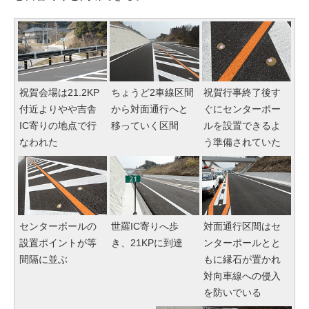
祝賀会場は21.2KP
ちょうど2車線区間
祝賀行事終了後す
付近よりやや吉舎
から対面通行へと
ぐにセンターポー
IC寄りの地点で行
移っていく区間
ルを設置できるよ
なわれた
う準備されていた
センターポールの
世羅IC寄りへ歩
対面通行区間はセ
設置ポイントが等
き、21KPに到達
ンターポールとと
間隔に並ぶ
もに縁石が置かれ
対向車線への侵入
を防いでいる