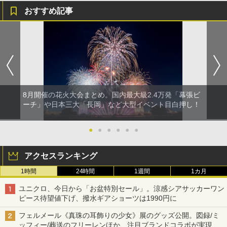
おすすめ記事
8月開催の花火大会まとめ。国内最大級2.4万発「幕張ビ
ーチ」や日本三大「長岡」など大型イベント目白押し！
●
●
●
●
●
●
アクセスランキング
1時間
24時間
1週間
1カ月
ユニクロ、今日から「お盆特別セール」。涼感シアサッカーワン
ピース待望値下げ、撥水ギアショーツは1990円に
フェルメール《真珠の耳飾りの少女》展のグッズ公開。図録/ミ
ッフィー/葬送のフリーレンほか、注目ブランドコラボが実現