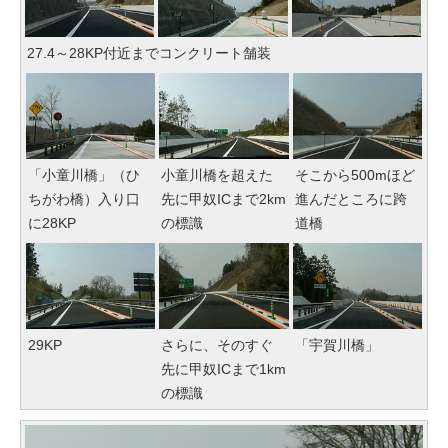
27.4～28KP付近までコンクリート舗装
「小童川橋」（ひ
小童川橋を超えた
そこから500mほど
ちがわ橋）入り口
先に甲奴ICまで2km
進んだところに跨
に28KP
の標識
道橋
29KP
さらに、そのすぐ
「宇賀川橋」
先に甲奴ICまで1km
の標識