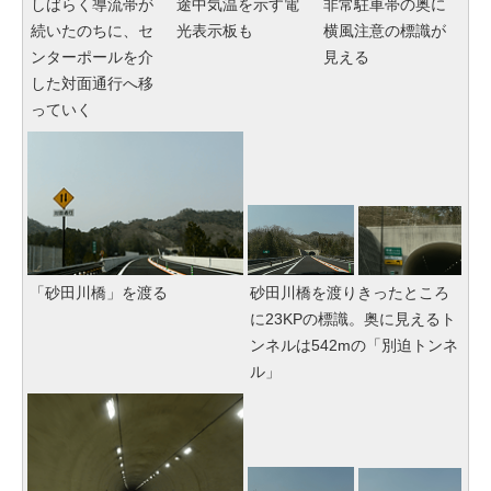
しばらく導流帯が
途中気温を示す電
非常駐車帯の奥に
続いたのちに、セ
光表示板も
横風注意の標識が
ンターポールを介
見える
した対面通行へ移
っていく
「砂田川橋」を渡る
砂田川橋を渡りきったところ
に23KPの標識。奥に見えるト
ンネルは542mの「別迫トンネ
ル」