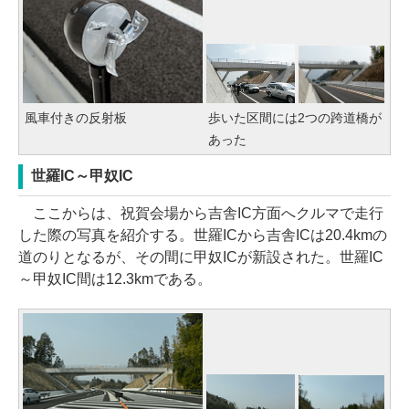
風車付きの反射板
歩いた区間には2つの跨道橋が
あった
世羅IC～甲奴IC
ここからは、祝賀会場から吉舎IC方面へクルマで走行
した際の写真を紹介する。世羅ICから吉舎ICは20.4kmの
道のりとなるが、その間に甲奴ICが新設された。世羅IC
～甲奴IC間は12.3kmである。