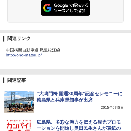
ーチ ピクニック ポップアップテント 携帯 簡
易 トイレテント (ブラック)
僕が見た未来【完全版】
DEWEL パラソル 大型 ビーチ アウトドアパ
￥4,980
ラソル ガーデン サイトシート付 折りたたみ
￥0
防水 UVカット 4段階高さ調整 軽量 収納袋付
き
ENDLESS BASE 《めざましテレビで紹介》
関連リンク
テント ワンタッチ RENEW 幅200 2-3人用 43
￥6,459
500002(88859)
中国横断自動車道 尾道松江線
A09 地球の歩き方 イタリア 2026～2027 地
http://ono-matsu.jp/
球の歩き方A ヨーロッパ
￥5,999
ポインターライト 強力 小型 緑色/赤色/青紫色
USB充電式 高精度 超長距離照射 長時間使用
￥2,479
可能 安全ロック付き 高安全性 金属製耐久 コ
[キャンパーズコレクション 山善] 傘みたいに
ンパクト多機能設計 持ち運び便利 アウトド
広げるだけ パッとサッとテント ブラックコ
ア/オフィス/教育現場/展示会用 緑
関連記事
ーティング フルクローズ メッシュ 3-4人用
簡単設置 ポップアップテント エクルベージ
A26 地球の歩き方 チェコ ポーランド スロヴ
￥1,180
ュ(BC仕様) PATC-150B(EB)
ァキア 2026～2027 地球の歩き方A ヨーロッ
“大鳴門橋 開通30周年”記念セレモニーに
パ
徳島県と兵庫県知事が出席
￥9,990
熊撃退スプレー 熊よけスプレー 熊スプレー
2015年6月8日
￥2,277
【日本企業販売】超強力クマ対策スプレー 30
0ml（連続噴射30秒）110ml（連続噴射15
[キャンパーズコレクション 山善] 傘みたいに
秒）射程5～10m 安全ロック搭載 携帯収納袋
広島県、多彩な魅力を伝える観光プロモ
広げるだけ パッとサッとテント キューブワ
付き ヒグマ・イノシシ対策 自治体・教育機
ーションを開始し奥田民生さんが表紙の
イド ブラックコーティング フルクローズ メ
関の購入実績 登山・キャンプ・アウトドア・