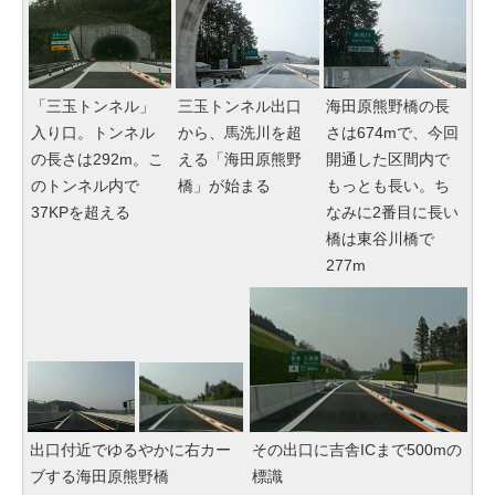
「三玉トンネル」
三玉トンネル出口
海田原熊野橋の長
入り口。トンネル
から、馬洗川を超
さは674mで、今回
の長さは292m。こ
える「海田原熊野
開通した区間内で
のトンネル内で
橋」が始まる
もっとも長い。ち
37KPを超える
なみに2番目に長い
橋は東谷川橋で
277m
出口付近でゆるやかに右カー
その出口に吉舎ICまで500mの
ブする海田原熊野橋
標識