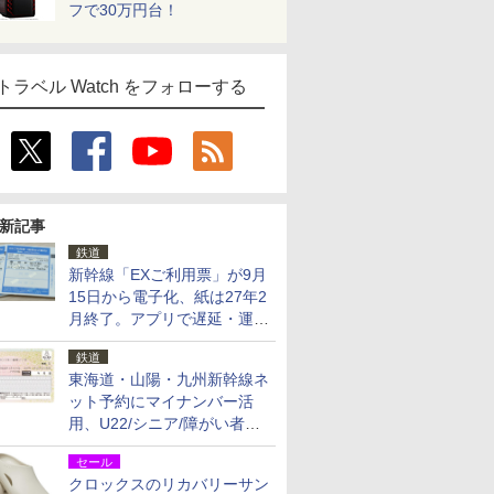
フで30万円台！
トラベル Watch をフォローする
新記事
鉄道
新幹線「EXご利用票」が9月
15日から電子化、紙は27年2
月終了。アプリで遅延・運休
も確認可能に
鉄道
東海道・山陽・九州新幹線ネ
ット予約にマイナンバー活
用、U22/シニア/障がい者割
を9月15日から発売
セール
クロックスのリカバリーサン