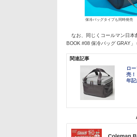
保冷バッグタイプも同時発売
なお、同じくコールマン日本創業5
BOOK #08 保冷バッグ GR
関連記事
ロー
売！
年記
Coleman 