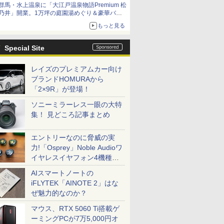
群馬・水上温泉に「大江戸温泉物語Premium 松
乃井」開業。1万坪の庭園湯めぐり＆豪華バイ
キングを体験してきた！
もっと見る
Special Site
レイズのプレミアムカー向け
ブランドHOMURAから
「2×9R」が登場！
ソニーミラーレス一眼の大特
集！ 見どころ記事まとめ
エントリーなのに脅威の実
力!「Osprey」Noble Audioワ
イヤレスイヤフォン4機種を
一気に聴く
AIスマートノートの
iFLYTEK「AINOTE 2」はな
ぜ魅力的なのか？
マウス、RTX 5060 Ti搭載ゲ
ーミングPCが7万5,000円オ