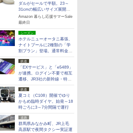
ダルがセールで半額。23～
31cmの幅広いサイズ展開、
独自のクッション素材を採用
Amazon 暮らし応援サマーSale
最終日
シーズン
ホテルニューオータニ幕張、
ナイトプールに2種類の「学
割プラン」登場。通常料金の
およそ半額でお得に夜活
鉄道
「EXサービス」と「e5489」
が連携。ログイン不要で相互
遷移、JR3社の新幹線・特急
予約をアプリで一括確認
鉄道
夏コミ（C108）開催でゆり
かもめ臨時ダイヤ。始発～18
時ごろに3～7分間隔で運行
道路
群馬県みなかみ町、JR上毛
高原駅で夜間タクシー実証運