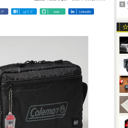
ェア
はてブ
note
LinkedIn