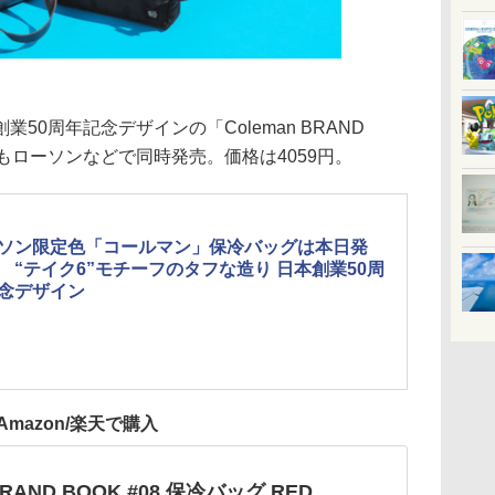
0周年記念デザインの「Coleman BRAND
AY」もローソンなどで同時発売。価格は4059円。
ソン限定色「コールマン」保冷バッグは本日発
 “テイク6”モチーフのタフな造り 日本創業50周
念デザイン
Amazon/楽天で購入
BRAND BOOK #08 保冷バッグ RED