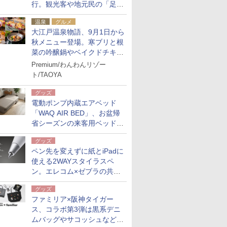
行。観光客や地元民の「足が
ない」課題解消へ、木金土に
温泉
グルメ
2台体制
大江戸温泉物語、9月1日から
秋メニュー登場。寒ブリと根
菜の吟醸鍋やベイクドチキ
ン、ショコラ＆栗スイーツも
Premium/わんわんリゾー
食べ放題に
ト/TAOYA
グッズ
電動ポンプ内蔵エアベッド
「WAQ AIR BED」、お盆帰
省シーズンの来客用ベッドに
も。使用後は収納バッグでコ
グッズ
ンパクトに保管
ペン先を変えずに紙とiPadに
使える2WAYスタイラスペ
ン。エレコム×ゼブラの共同
開発
グッズ
ファミリア×阪神タイガー
ス、コラボ第3弾は黒系デニ
ムバッグやサコッシュなど6