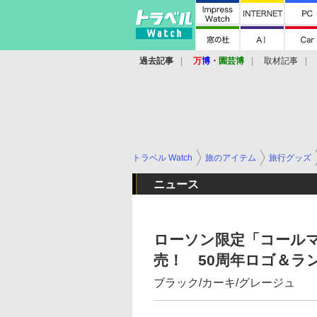
過去記事
万
博
・
園芸博
取材記事
トラベル Watch
旅のアイテム
旅行グッズ
ニュース
ローソン限定「コール
売！ 50周年ロゴ＆ラ
ブラック/カーキ/グレージュ