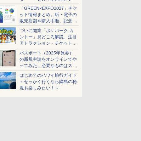
め
「GREEN×EXPO2027」チケ
ット情報まとめ。紙・電子の
販売店舗や購入手順、記念チ
ケットも解説
ついに開業「ポケパーク カ
ントー」見どころ解説。注目
アトラクション・チケット手
配・来場前に必要な準備は？
パスポート（2025年旅券）
の新規申請をオンラインでや
ってみた。必要なものはスマ
ホとマイナカードのみ
はじめてのハワイ旅行ガイド
～せっかく行くなら隣島の秘
境も楽しみたい！～