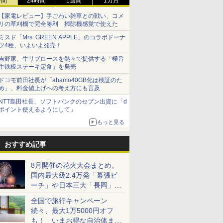
時間
24時間
1週間
1カ月
【家電レビュー】手ごわい雑草との戦い、コメ
リの草刈機で完全勝利 掃除機感覚で使えた
ミスド「Mrs. GREEN APPLE」のコラボドーナ
ツ4種、いよいよ発売！
吉野家、牛リブロースを熱々で提供する「極旨
牛鉄板ステーキ定食」を発売
ドコモ前田社長が「ahamo40GB化は検証のた
め」、料金値上げへの考え方にも言及
NTT島田社長、ソフトバンクのセブン出資に「d
ポイント使えるようにして」
もっと見る
おすすめ記事
8月開催の花火大会まとめ。
国内最大級2.4万発「幕張ビ
ーチ」や日本三大「長岡」な
ど大型イベント目白押し！
全国で旅行キャンペーン
続々、最大1万5000円オフ
も！ いまお得な自治体まと