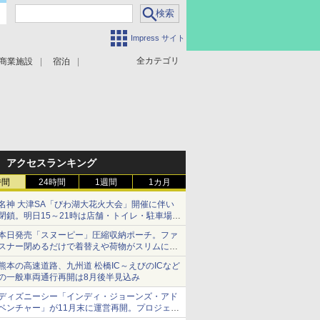
Impress サイト
全カテゴリ
商業施設
宿泊
アクセスランキング
時間
24時間
1週間
1カ月
名神 大津SA「びわ湖大花火大会」開催に伴い
閉鎖。明日15～21時は店舗・トイレ・駐車場の
利用不可
本日発売「スヌーピー」圧縮収納ポーチ。ファ
スナー閉めるだけで着替えや荷物がスリムにま
とまる
熊本の高速道路、九州道 松橋IC～えびのICなど
の一般車両通行再開は8月後半見込み
ディズニーシー「インディ・ジョーンズ・アド
ベンチャー」が11月末に運営再開。プロジェク
ションマッピングを追加、DPAは1500円