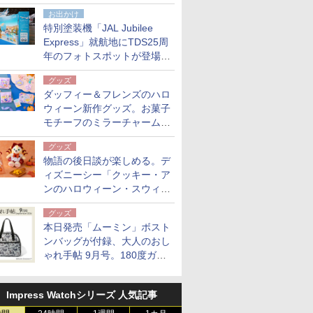
点。8月21日オンラインスト
お出かけ
アで発売
特別塗装機「JAL Jubilee
Express」就航地にTDS25周
年のフォトスポットが登場。
10月末まで青森空港に
グッズ
ダッフィー＆フレンズのハロ
ウィーン新作グッズ。お菓子
モチーフのミラーチャーム/
デザインポーチほか
グッズ
物語の後日談が楽しめる。デ
ィズニーシー「クッキー・ア
ンのハロウィーン・スウィー
トサプライズ」限定グッズ公
グッズ
開
本日発売「ムーミン」ボスト
ンバッグが付録、大人のおし
ゃれ手帖 9月号。180度ガバ
ッと開いて大容量
Impress Watchシリーズ 人気記事