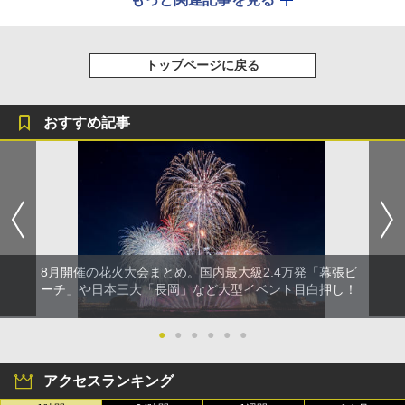
トップページに戻る
おすすめ記事
8月開催の花火大会まとめ。国内最大級2.4万発「幕張ビ
ーチ」や日本三大「長岡」など大型イベント目白押し！
●
●
●
●
●
●
アクセスランキング