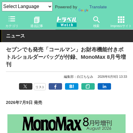
Powered by
Translate
トラベル Watch
旅のアイテム
旅行グッズ
バッグ
カテゴリ
過去記事
検索
Impressサイト
ニュース
セブンでも発売「コールマン」お財布機能付きボ
トルショルダーバッグが付録、MonoMax 8月号増
刊
編集部：白江ちなみ
2026年6月9日 13:33
リスト
2026年7月9日 発売