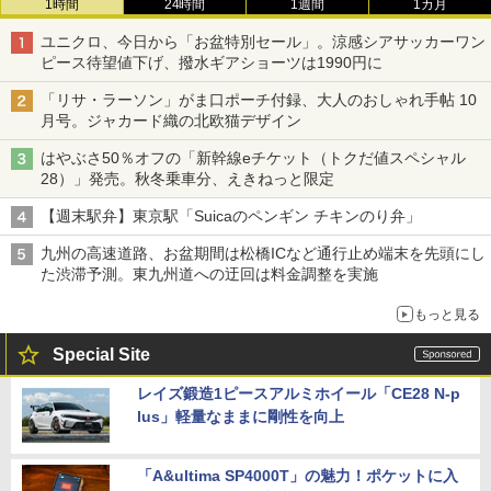
1時間
24時間
1週間
1カ月
ユニクロ、今日から「お盆特別セール」。涼感シアサッカーワン
ピース待望値下げ、撥水ギアショーツは1990円に
「リサ・ラーソン」がま口ポーチ付録、大人のおしゃれ手帖 10
月号。ジャカード織の北欧猫デザイン
はやぶさ50％オフの「新幹線eチケット（トクだ値スペシャル
28）」発売。秋冬乗車分、えきねっと限定
【週末駅弁】東京駅「Suicaのペンギン チキンのり弁」
九州の高速道路、お盆期間は松橋ICなど通行止め端末を先頭にし
た渋滞予測。東九州道への迂回は料金調整を実施
もっと見る
Special Site
レイズ鍛造1ピースアルミホイール「CE28 N-p
lus」軽量なままに剛性を向上
「A&ultima SP4000T」の魅力！ポケットに入