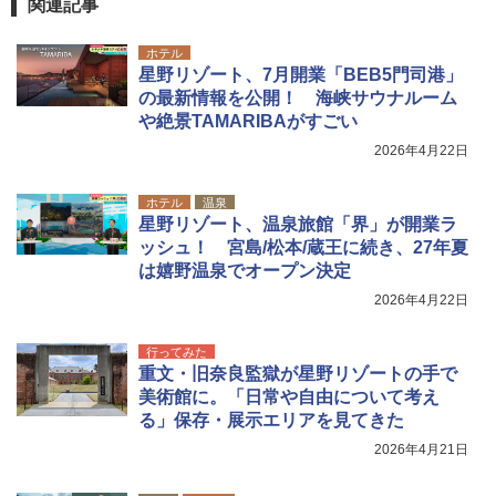
関連記事
ホテル
星野リゾート、7月開業「BEB5門司港」
の最新情報を公開！ 海峡サウナルーム
や絶景TAMARIBAがすごい
2026年4月22日
ホテル
温泉
星野リゾート、温泉旅館「界」が開業ラ
ッシュ！ 宮島/松本/蔵王に続き、27年夏
は嬉野温泉でオープン決定
2026年4月22日
行ってみた
重文・旧奈良監獄が星野リゾートの手で
美術館に。「日常や自由について考え
る」保存・展示エリアを見てきた
2026年4月21日