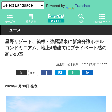
Powered by
Translate
トラベル Watch
地域
国内旅行
神奈川
カテゴリ
過去記事
検索
Impressサイト
ニュース
星野リゾート、箱根・強羅温泉に新築分譲ホテル
コンドミニアム。地上4階建てにプライベート感の
高い23室
編集部：松本俊哉
2026年7月1日 13:07
リスト
2026年6月30日 発表