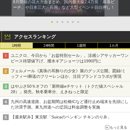
8月開催の花火大会まとめ。国内最大級2.4万発「幕張ビ
ーチ」や日本三大「長岡」など大型イベント目白押し！
●
●
●
●
●
●
アクセスランキング
1時間
24時間
1週間
1カ月
ユニクロ、今日から「お盆特別セール」。涼感シアサッカーワン
ピース待望値下げ、撥水ギアショーツは1990円に
フェルメール《真珠の耳飾りの少女》展のグッズ公開。図録/ミ
ッフィー/葬送のフリーレンほか、注目ブランドコラボが実現
はやぶさ50％オフの「新幹線eチケット（トクだ値スペシャル
28）」発売。秋冬乗車分、えきねっと限定
九州の高速道路、お盆期間は松橋ICなど通行止め端末を先頭にし
た渋滞予測。東九州道への迂回は料金調整を実施
【週末駅弁】東京駅「Suicaのペンギン チキンのり弁」
もっと見る