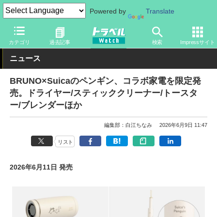
Powered by
Translate
トラベル Watch
旅のアイテム
旅行グッズ
電気製品
カテゴリ
過去記事
検索
Impressサイト
ニュース
BRUNO×Suicaのペンギン、コラボ家電を限定発
売。ドライヤー/スティッククリーナー/トースタ
ー/ブレンダーほか
編集部：白江ちなみ
2026年6月9日 11:47
リスト
2026年6月11日 発売