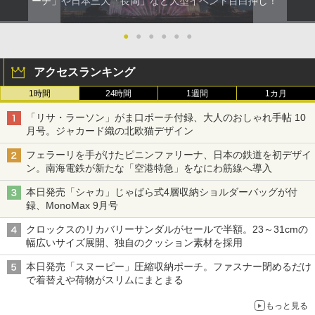
ーチ」や日本三大「長岡」など大型イベント目白押し！
●
●
●
●
●
●
アクセスランキング
1時間
24時間
1週間
1カ月
「リサ・ラーソン」がま口ポーチ付録、大人のおしゃれ手帖 10
月号。ジャカード織の北欧猫デザイン
フェラーリを手がけたピニンファリーナ、日本の鉄道を初デザイ
ン。南海電鉄が新たな「空港特急」をなにわ筋線へ導入
本日発売「シャカ」じゃばら式4層収納ショルダーバッグが付
録、MonoMax 9月号
クロックスのリカバリーサンダルがセールで半額。23～31cmの
幅広いサイズ展開、独自のクッション素材を採用
本日発売「スヌーピー」圧縮収納ポーチ。ファスナー閉めるだけ
で着替えや荷物がスリムにまとまる
もっと見る