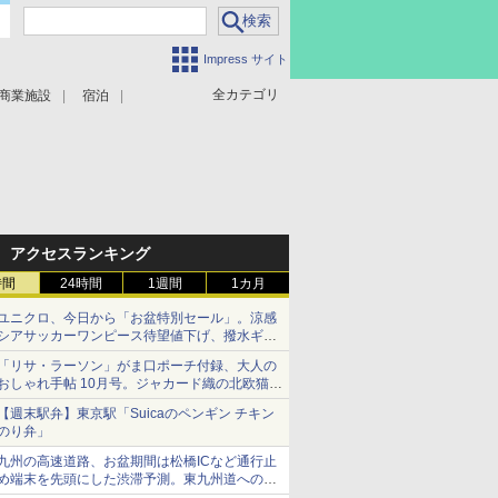
Impress サイト
全カテゴリ
商業施設
宿泊
アクセスランキング
時間
24時間
1週間
1カ月
ユニクロ、今日から「お盆特別セール」。涼感
シアサッカーワンピース待望値下げ、撥水ギア
ショーツは1990円に
「リサ・ラーソン」がま口ポーチ付録、大人の
おしゃれ手帖 10月号。ジャカード織の北欧猫デ
ザイン
【週末駅弁】東京駅「Suicaのペンギン チキン
のり弁」
九州の高速道路、お盆期間は松橋ICなど通行止
め端末を先頭にした渋滞予測。東九州道への迂
回は料金調整を実施