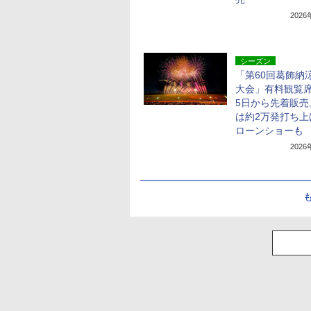
202
シーズン
「第60回葛飾納
大会」有料観覧席
5日から先着販売
は約2万発打ち上
ローンショーも
202