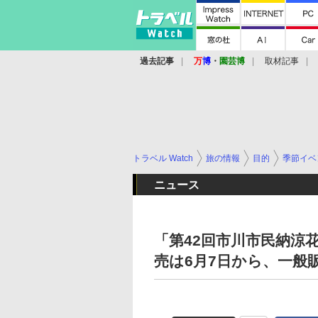
過去記事
万
博
・
園芸博
取材記事
トラベル Watch
旅の情報
目的
季節イベ
ニュース
「第42回市川市民納涼
売は6月7日から、一般