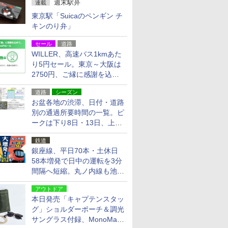
週末駅弁
連載
東京駅「Suicaのペンギン チ
キンのり弁」
セール
道路
WILLER、高速バス1kmあた
り5円セール。東京～大阪は
2750円、ご縁に感謝を込め
た20周年記念キャンペーン
道路
シーズン
お盆各地の渋滞、日付・道路
別の通過所要時間の一覧。ピ
ークは下り8日・13日、上り
14日・15日
鉄道
銀座線、平日70本・土休日
58本増発で日中の運転を3分
間隔へ短縮。丸ノ内線も池袋
～中野坂上を4分間隔に
アウトドア
本日発売「キャプテンスタッ
グ」ショルダーポーチ＆調光
サングラス付録、MonoMax