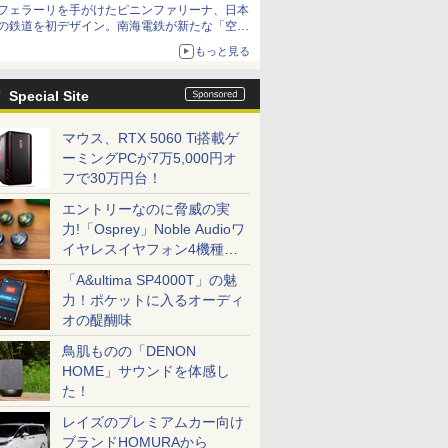
フェラーリを手がけたピニンファリーナ、日本
の鉄道を初デザイン。南海電鉄が新たな「空港
特急」をなにわ筋線へ導入
もっと見る
Special Site
マウス、RTX 5060 Ti搭載ゲ
ーミングPCが7万5,000円オ
フで30万円台！
エントリーなのに脅威の実
力!「Osprey」Noble Audioワ
イヤレスイヤフォン4機種を
一気に聴く
「A&ultima SP4000T」の魅
力！ポケットに入るオーディ
オの醍醐味
鳥肌ものの「DENON
HOME」サウンドを体感し
た！
レイズのプレミアムカー向け
ブランドHOMURAから