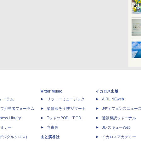
Rittor Music
イカロス出版
dフォーラム
リットーミュージック
AIRLINEweb
ップ担当者フォーラム
楽器探そう!デジマート
Jディフェンスニュー
ness Library
TシャツPOD T-OD
通訳翻訳ジャーナル
セミナー
立東舎
JレスキューWeb
 X（デジタルクロス）
山と溪谷社
イカロスアカデミー