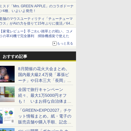
ショーツは1990円に
ミスド「Mrs. GREEN APPLE」のコラボドーナ
ツ4種、いよいよ発売！
老舗のマウスユーティリティ「チューチューマ
ウス」がAIの力を借りて15年ぶりに復活／64bit
化、Windows 10/11、「Chrome」も走り回
【家電レビュー】手ごわい雑草との戦い、コメ
る。復活記念で2026年末まで500円
リの草刈機で完全勝利 掃除機感覚で使えた
もっと見る
おすすめ記事
8月開催の花火大会まとめ。
国内最大級2.4万発「幕張ビ
ーチ」や日本三大「長岡」な
ど大型イベント目白押し！
全国で旅行キャンペーン
続々、最大1万5000円オフ
も！ いまお得な自治体まと
め
「GREEN×EXPO2027」チケ
ット情報まとめ。紙・電子の
販売店舗や購入手順、記念チ
ケットも解説