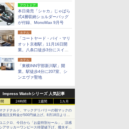
9月号増刊
アウトドア
本日発売「シャカ」じゃばら
式4層収納ショルダーバッグ
が付録、MonoMax 9月号
ホテル
「コートヤード・バイ・マリ
オット京都駅」11月16日開
業。八条口徒歩3分にスイー
ト含む全270室、ダイニング
ホテル
も併設
「東横INN宇部新川駅」開
業。駅徒歩4分に207室、シ
ンエヴァ聖地
Impress Watchシリーズ 人気記事
時間
24時間
1週間
1カ月
マクドナルド、マックデリバリーの朝マックの
最低注文料金が500円値上げ。8月18日より
1,500円から受付
ユニクロ、今日から「お盆特別セール」。涼感
シアサッカーワンピース待望値下げ、撥水ギア