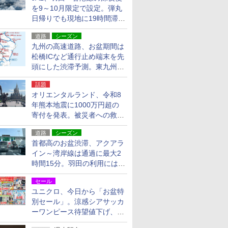
を9～10月限定で設定。弾丸
日帰りでも現地に19時間滞在
できる
道路
シーズン
九州の高速道路、お盆期間は
松橋ICなど通行止め端末を先
頭にした渋滞予測。東九州道
への迂回は料金調整を実施
話題
オリエンタルランド、令和8
年熊本地震に1000万円超の
寄付を発表。被災者への救援
活動・復旧支援
道路
シーズン
首都高のお盆渋滞、アクアラ
イン～湾岸線は通過に最大2
時間15分。羽田の利用には
「空港西出口」の利用検討を
セール
ユニクロ、今日から「お盆特
別セール」。涼感シアサッカ
ーワンピース待望値下げ、撥
水ギアショーツは1990円に