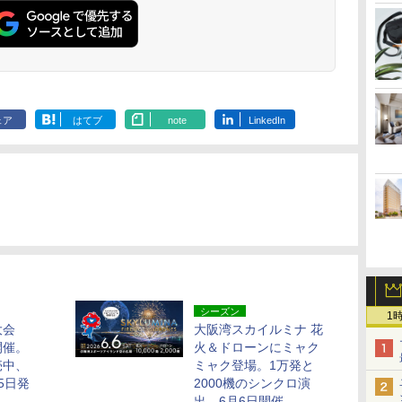
ェア
はてブ
note
LinkedIn
シーズン
1
大会
大阪湾スカイルミナ 花
開催。
火＆ドローンにミャク
売中、
ミャク登場。1万発と
5日発
2000機のシンクロ演
出、6月6日開催