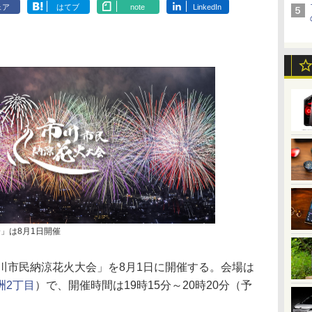
ェア
はてブ
note
LinkedIn
」は8月1日開催
川市民納涼花火大会」を8月1日に開催する。会場は
洲2丁目
）で、開催時間は19時15分～20時20分（予