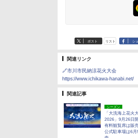
ポスト
リスト
シ
関連リンク
🔗市川市民納涼花火大会
https://www.ichikawa-hanabi.net/
関連記事
シーズン
「大洗海上花火
2026」9月26日
有料観覧席は販
公式駐車場は6月
売