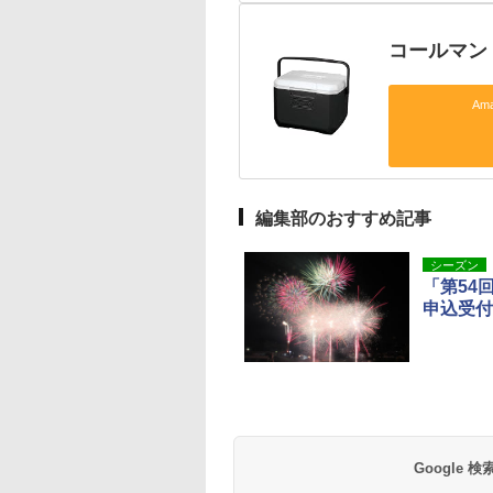
コールマン 
Am
編集部のおすすめ記事
シーズン
「第54
申込受付
Google