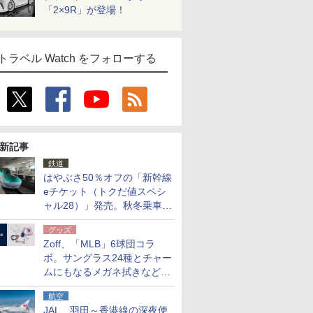
「2×9R」が登場！
トラベル Watch をフォローする
新記事
鉄道
はやぶさ50％オフの「新幹線
eチケット（トクだ値スペシ
ャル28）」発売。秋冬乗車
分、えきねっと限定
グッズ
Zoff、「MLB」6球団コラ
ボ。サングラス24種とチャー
ムにもなるメガネ拭きなど雑
貨24種
航空
JAL、羽田～香港線の深夜便