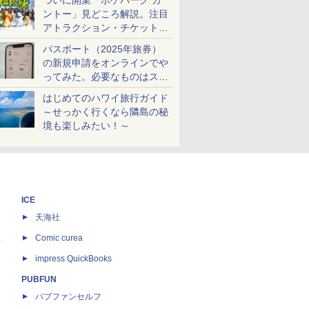
ついに開業「ポケパーク カ
ントー」見どころ解説。注目
アトラクション・チケット手
配・来場前に必要な準備は？
パスポート（2025年旅券）
の新規申請をオンラインでや
ってみた。必要なものはスマ
ホとマイナカードのみ
はじめてのハワイ旅行ガイド
～せっかく行くなら隣島の秘
境も楽しみたい！～
ICE
天海社
ス
Comic curea
impress QuickBooks
PUBFUN
パブファンセルフ