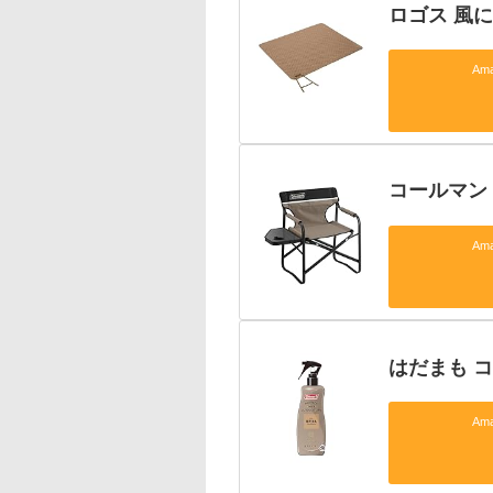
ロゴス 風
Am
コールマン
Am
はだまも コ
Am