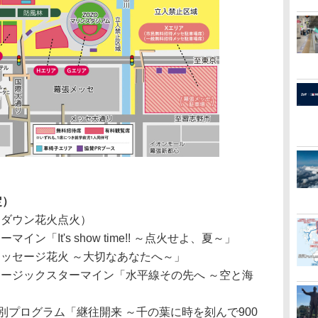
定）
トダウン花火点火）
イン「It's show time!! ～点火せよ、夏～」
ッセージ花火 ～大切なあなたへ～」
ージックスターマイン「水平線その先へ ～空と海
特別プログラム「継往開来 ～千の葉に時を刻んで900