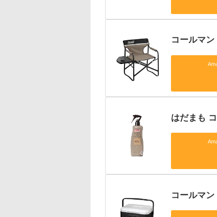
コールマン
Am
はだまも コ
Am
コールマン 