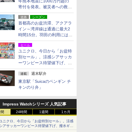
年熊本地震に1000万円超の
寄付を発表。被災者への救援
活動・復旧支援
道路
シーズン
首都高のお盆渋滞、アクアラ
イン～湾岸線は通過に最大2
時間15分。羽田の利用には
「空港西出口」の利用検討を
セール
ユニクロ、今日から「お盆特
別セール」。涼感シアサッカ
ーワンピース待望値下げ、撥
水ギアショーツは1990円に
週末駅弁
連載
東京駅「Suicaのペンギン チ
キンのり弁」
Impress Watchシリーズ 人気記事
時間
24時間
1週間
1カ月
ユニクロ、今日から「お盆特別セール」。涼感
シアサッカーワンピース待望値下げ、撥水ギア
ショーツは1990円に