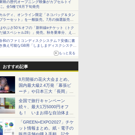
東映の歴代オープニング映像がカプセルトイ
に。全5種で8月下旬発売
カルディ、オンライン限定「ネコバッグ＆タン
ブラーセット」を一般販売。7月の抽選販売の
当選無効分
はやぶさ50％オフの「新幹線eチケット（トク
だ値スペシャル28）」発売。秋冬乗車分、えき
ねっと限定
令和のファミコンディスクシステム？安価に書
き換え可能なGB用「しましまディスクシステ
ム」
もっと見る
おすすめ記事
8月開催の花火大会まとめ。
国内最大級2.4万発「幕張ビ
ーチ」や日本三大「長岡」な
ど大型イベント目白押し！
全国で旅行キャンペーン
続々、最大1万5000円オフ
も！ いまお得な自治体まと
め
「GREEN×EXPO2027」チケ
ット情報まとめ。紙・電子の
販売店舗や購入手順、記念チ