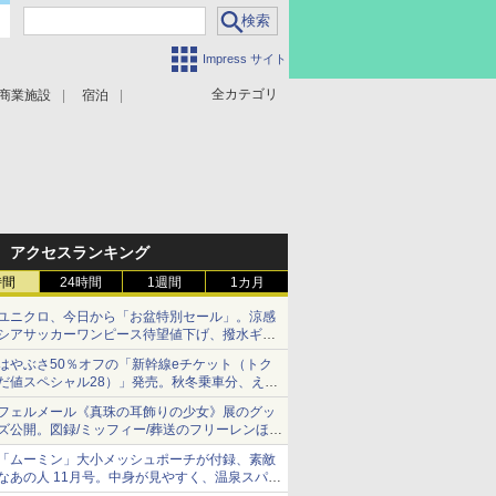
Impress サイト
全カテゴリ
商業施設
宿泊
アクセスランキング
時間
24時間
1週間
1カ月
ユニクロ、今日から「お盆特別セール」。涼感
シアサッカーワンピース待望値下げ、撥水ギア
ショーツは1990円に
はやぶさ50％オフの「新幹線eチケット（トク
だ値スペシャル28）」発売。秋冬乗車分、えき
ねっと限定
フェルメール《真珠の耳飾りの少女》展のグッ
ズ公開。図録/ミッフィー/葬送のフリーレンほ
か、注目ブランドコラボが実現
「ムーミン」大小メッシュポーチが付録、素敵
なあの人 11月号。中身が見やすく、温泉スパに
も使える