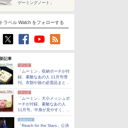
ゲーミングノート」
トラベル Watch をフォローする
新記事
グッズ
「ムーミン」収納ポーチが付
録、素敵なあの人 11月号増
刊。衣類や旅の必需品まとま
る大小2個セット
グッズ
「ムーミン」大小メッシュポ
ーチが付録、素敵なあの人
11月号。中身が見やすく、温
泉スパにも使える
お出かけ
「Reach for the Stars」公演