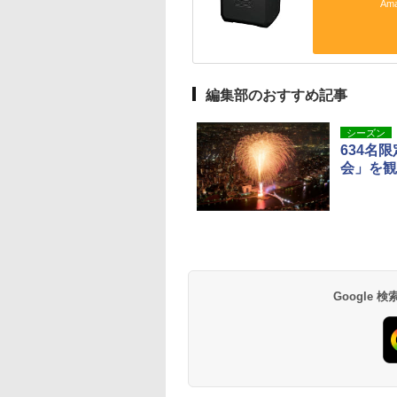
Am
編集部のおすすめ記事
シーズン
634名
会」を観
Google