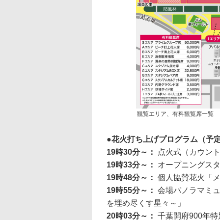
観覧エリア、有料観覧席一覧
花火打ち上げプログラム（予
19時30分～：
点火式（カウン
19時33分～：
オープニングスターマ
19時48分～：
個人協賛花火「メ
19時55分～：
会場パノラマミュ
を埋め尽くす星々～」
20時03分～：
千葉開府900年