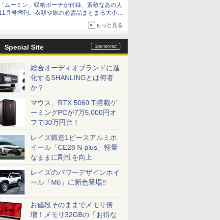
「ムーミン」収納ポーチが付録、素敵なあの人
11月号増刊。衣類や旅の必需品まとまる大小2
個セット
もっと見る
Special Site
総合オーディオブランドに進
化するSHANLINGとは何者
か？
マウス、RTX 5060 Ti搭載ゲ
ーミングPCが7万5,000円オ
フで30万円台！
レイズ鍛造1ピースアルミホ
イール「CE28 N-plus」軽量
なままに剛性を向上
レイズのパワーデザインホイ
ール「M6」に新色登場!!
お値段そのままでメモリ倍
増！メモリ32GBの「お得な