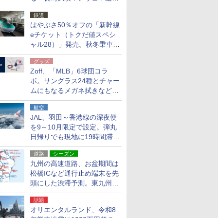
応援キャンペーン」
鉄道
はやぶさ50％オフの「新幹線
eチケット（トクだ値スペシ
ャル28）」発売。秋冬乗車
分、えきねっと限定
グッズ
Zoff、「MLB」6球団コラ
ボ。サングラス24種とチャー
ムにもなるメガネ拭きなど雑
貨24種
航空
JAL、羽田～香港線の深夜便
を9～10月限定で設定。弾丸
日帰りでも現地に19時間滞在
できる
道路
シーズン
九州の高速道路、お盆期間は
松橋ICなど通行止め端末を先
頭にした渋滞予測。東九州道
への迂回は料金調整を実施
話題
オリエンタルランド、令和8