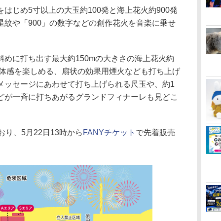
じめ5寸以上の大玉約100発と海上花火約900発
星紋や「900」の数字などの創作花火を音楽に乗せ
めに打ち出す最大約150mの大きさの海上花火約
立体感を楽しめる、扇状の効果用煙火なども打ち上げ
メッセージにあわせて打ち上げられる尺玉や、約1
どが一斉に打ちあがるグランドフィナーレも見どこ
り、5月22日13時から
FANYチケット
で先着販売