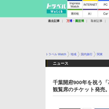
過去記事
万
博
・
園芸博
取材記事
トラベル Watch
地域
国内旅行
関東
ニュース
千葉開府900年を祝う「
観覧席のチケット発売。