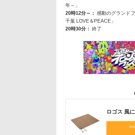
年～」
20時12分～：
感動のグランドフ
千葉 LOVE＆PEACE」
20時30分：
終了
ロゴス 風
Am