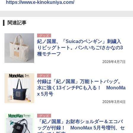
https://www.e-kinokuniya.com/
関連記事
グッズ
紀ノ国屋、「Suicaのペンギン」刺繍入
りビッグトート。パン/いちご/さかなの3
種モチーフ
2026年4月7日
グッズ
付録は「紀ノ国屋」万能トートバッグ。
水に強く13インチPCも入る！ MonoMa
x 5月号
2026年3月4日
グッズ
「紀ノ国屋」お財布ショルダー＆エコバ
ッグが付録！ MonoMax 5月号増刊、セ