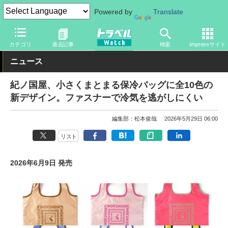
Powered by
Translate
トラベル Watch
旅のアイテム
旅行グッズ
バッグ
カテゴリ
過去記事
検索
Impressサイト
ニュース
紀ノ国屋、小さくまとまる保冷バッグに全10色の
新デザイン。ファスナーで冷気を逃がしにくい
編集部：松本俊哉
2026年5月29日 06:00
リスト
2026年6月9日 発売