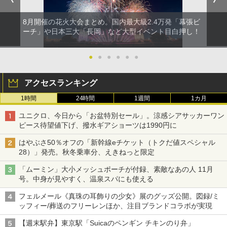
8月開催の花火大会まとめ。国内最大級2.4万発「幕張ビ
ーチ」や日本三大「長岡」など大型イベント目白押し！
●
●
●
●
●
●
アクセスランキング
1時間
24時間
1週間
1カ月
ユニクロ、今日から「お盆特別セール」。涼感シアサッカーワン
ピース待望値下げ、撥水ギアショーツは1990円に
はやぶさ50％オフの「新幹線eチケット（トクだ値スペシャル
28）」発売。秋冬乗車分、えきねっと限定
「ムーミン」大小メッシュポーチが付録、素敵なあの人 11月
号。中身が見やすく、温泉スパにも使える
フェルメール《真珠の耳飾りの少女》展のグッズ公開。図録/ミ
ッフィー/葬送のフリーレンほか、注目ブランドコラボが実現
【週末駅弁】東京駅「Suicaのペンギン チキンのり弁」