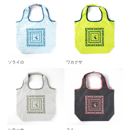
ソライロ
ワカクサ
シラハナ
スミ