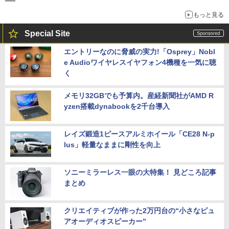
もっと見る
Special Site
エントリーなのに脅威の実力!「Osprey」Nobl
e Audioワイヤレスイヤフォン4機種を一気に聴
く
メモリ32GBでも予算内。産経新聞社がAMD R
yzen搭載dynabookを2千台導入
レイズ鍛造1ピースアルミホイール「CE28 N-p
lus」軽量なままに剛性を向上
ソニーミラーレス一眼の大特集！ 見どころ記事
まとめ
クリエイティブが作った2万円台の“小さなピュ
アオーディオスピーカー”