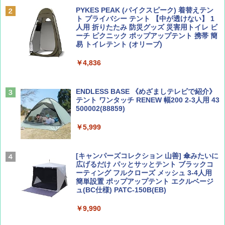
誌] (ＤＩＳＮＥＹ ＦＡＮ)
力的な町 2026～2027 地球の歩き方D アジア
PYKES PEAK (パイクスピーク) 着替えテン
ト プライバシー テント 【中が透けない】 1
￥713
￥2,079
人用 折りたたみ 防災グッズ 災害用トイレ ビ
ーチ ピクニック ポップアップテント 携帯 簡
易 トイレテント (オリーブ)
山と溪谷 2026年8月号「南アルプス大全」
A09 地球の歩き方 イタリア 2026～2027 地
￥4,836
球の歩き方A ヨーロッパ
￥1,540
￥2,479
ENDLESS BASE 《めざましテレビで紹介》
テント ワンタッチ RENEW 幅200 2-3人用 43
500002(88859)
Coyote No.89 特集 星野道夫 夢見る旅
A26 地球の歩き方 チェコ ポーランド スロヴ
ァキア 2026～2027 地球の歩き方A ヨーロッ
￥5,999
パ
￥1,540
￥2,277
[キャンパーズコレクション 山善] 傘みたいに
広げるだけ パッとサッとテント ブラックコ
ーティング フルクローズ メッシュ 3-4人用
簡単設置 ポップアップテント エクルベージ
AIRLINE（エアライン）2026年9月号【特
新しい日本地理 地図・統計・移動から読み
ュ(BC仕様) PATC-150B(EB)
集】ボーイング110周年を祝して！
解く (講談社現代新書)
￥9,990
￥1,760
￥1,540