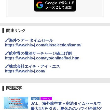
￥2,980
熊撃退スプレー 熊よけスプレー 熊スプレー
【日本企業販売】超強力クマ対策スプレー 30
0ml（連続噴射30秒）110ml（連続噴射15
関連リンク
秒）射程5～10m 安全ロック搭載 携帯収納袋
付き ヒグマ・イノシシ対策 自治体・教育機
🔗海外ツアー タイムセール
関の購入実績 登山・キャンプ・アウトドア・
https://www.his-j.com/fair/selection/kanto/
防災用品 長期保存可能 緊急時用 日本国内発
送
🔗航空券の燃油サーチャージ値上げ例
https://www.his-j.com/tyo/online/fuel.htm
￥3,680
🔗株式会社エイチ・アイ・エス
https://www.his-j.com/
Across やわらか保冷剤 日本製 固まらない 1
1cm ソフト 2個セット (2個セット)
￥680
関連記事
航空
セール
JAL、海外航空券＋宿泊タイムセールで
着替えテント トイレテント 透けない【換気
最大4万円引き。夏休みのハワイ/台湾/グ
通気窓付き】収納袋付き UVカット 防水 防災