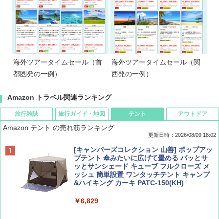
海外ツアータイムセール（首
海外ツアータイムセール（関
都圏発の一例）
西発の一例）
Amazon トラベル関連ランキング
旅行雑誌
旅行ガイド・地図
テント
アウトドア
Amazon テント の売れ筋ランキング
更新日時：2026/08/09 18:02
BE-PAL(ビ-パル) 2026年 9 月号【特別付録:
地球の歩き方 スター・ウォーズ
[キャンパーズコレクション 山善] ポップアッ
SOTO ミニマル"旅"財布 ランダム2種】
プテント 傘みたいに広げて畳める パッとサ
ッとサンシェード キューブ フルクローズ メ
￥2,695
ッシュ 簡単設置 ワンタッチテント キャンプ
￥1,500
&ハイキング カーキ PATC-150(KH)
￥6,829
ディズニーファン ２０２６年 ９月号 [雑
D40 地球の歩き方 チェンマイ タイ北部の魅