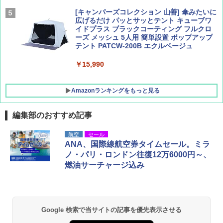
[キャンパーズコレクション 山善] 傘みたいに
広げるだけ パッとサッとテント キューブワ
イドプラス ブラックコーティング フルクロ
ーズ メッシュ 5人用 簡単設置 ポップアップ
テント PATCW-200B エクルベージュ
￥15,990
Amazonランキングをもっと見る
編集部のおすすめ記事
DEWEL パラソル 大型 ビーチ アウトドアパ
航空
セール
ラソル ガーデン サイトシート付 折りたたみ
ANA、国際線航空券タイムセール。ミラ
防水 UVカット 4段階高さ調整 軽量 収納袋付
ノ・パリ・ロンドン往復12万6000円～、
き
燃油サーチャージ込み
￥6,459
GRANDOOR ステンレス保冷剤 2個セット 2
Google 検索で当サイトの記事を優先表示させる
026リニューアル 急速冷凍 空間倍増 衛生的
コンパクト 保冷力長持ち