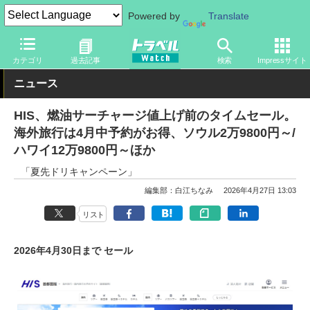
Powered by
Translate
トラベル Watch
旅の情報
セール
カテゴリ
過去記事
検索
Impressサイト
ニュース
HIS、燃油サーチャージ値上げ前のタイムセール。
海外旅行は4月中予約がお得、ソウル2万9800円～/
ハワイ12万9800円～ほか
「夏先ドリキャンペーン」
編集部：白江ちなみ
2026年4月27日 13:03
リスト
2026年4月30日まで セール