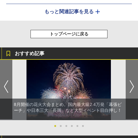
もっと関連記事を見る
トップページに戻る
おすすめ記事
8月開催の花火大会まとめ。国内最大級2.4万発「幕張ビ
ーチ」や日本三大「長岡」など大型イベント目白押し！
●
●
●
●
●
●