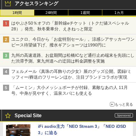
アクセスランキング
1時間
24時間
1週間
1カ月
はやぶさ50％オフの「新幹線eチケット（トクだ値スペシャル
28）」発売。秋冬乗車分、えきねっと限定
ユニクロ、今日から「お盆特別セール」。涼感シアサッカーワン
ピース待望値下げ、撥水ギアショーツは1990円に
九州の高速道路、お盆期間は松橋ICなど通行止め端末を先頭にし
た渋滞予測。東九州道への迂回は料金調整を実施
フェルメール《真珠の耳飾りの少女》展のグッズ公開。図録/ミ
ッフィー/葬送のフリーレンほか、注目ブランドコラボが実現
「ムーミン」大小メッシュポーチが付録、素敵なあの人 11月
号。中身が見やすく、温泉スパにも使える
もっと見る
Special Site
iFi audio主力「NEO Stream 3」「NEO iDSD
3」に迫る