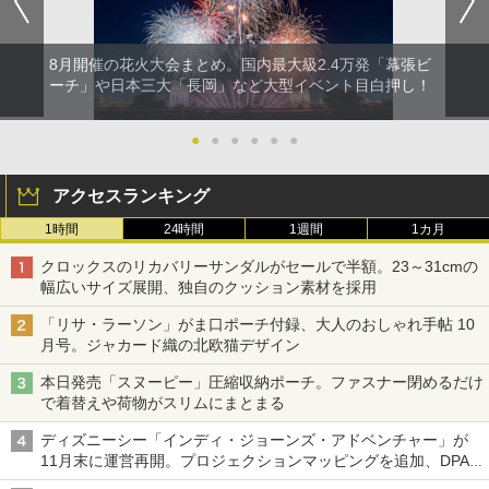
8月開催の花火大会まとめ。国内最大級2.4万発「幕張ビ
ーチ」や日本三大「長岡」など大型イベント目白押し！
●
●
●
●
●
●
アクセスランキング
1時間
24時間
1週間
1カ月
クロックスのリカバリーサンダルがセールで半額。23～31cmの
幅広いサイズ展開、独自のクッション素材を採用
「リサ・ラーソン」がま口ポーチ付録、大人のおしゃれ手帖 10
月号。ジャカード織の北欧猫デザイン
本日発売「スヌーピー」圧縮収納ポーチ。ファスナー閉めるだけ
で着替えや荷物がスリムにまとまる
ディズニーシー「インディ・ジョーンズ・アドベンチャー」が
11月末に運営再開。プロジェクションマッピングを追加、DPA
は1500円