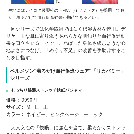
生地にはテイコク製薬社のIFMC.（イフミック）を採用してお
り、着るだけで血行促進効果が期待できるという
同シリーズでは化学繊維ではなく綿混素材を使用。デ
リケートな肌に寄り添うやわらかな肌触りと血行促進効
果を両立させることで、こわばった身体も緩むような心
地よさにつなげ、「めぐり不足」の改善を手助けするこ
とを目指す。
ベルメゾン“着るだけ血行促進ウェア”「リカバミー」
シリーズ
もっちり綿混ストレッチ快眠パジャマ
価格：
9990円
サイズ：
M、L、LL
カラー：
ネイビー、ピンクベージュチェック
大人女性の「快眠」に焦点を当て、柔らかくストレッ