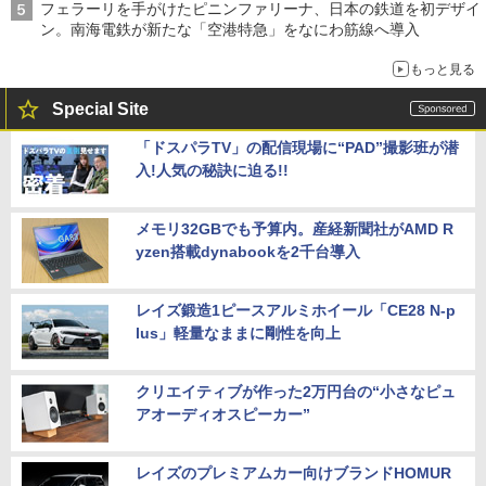
フェラーリを手がけたピニンファリーナ、日本の鉄道を初デザイ
ン。南海電鉄が新たな「空港特急」をなにわ筋線へ導入
もっと見る
Special Site
「ドスパラTV」の配信現場に“PAD”撮影班が潜
入!人気の秘訣に迫る!!
メモリ32GBでも予算内。産経新聞社がAMD R
yzen搭載dynabookを2千台導入
レイズ鍛造1ピースアルミホイール「CE28 N-p
lus」軽量なままに剛性を向上
クリエイティブが作った2万円台の“小さなピュ
アオーディオスピーカー”
レイズのプレミアムカー向けブランドHOMUR