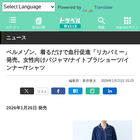
Powered by
Translate
トラベル Watch
旅のアイテム
旅行グッズ
衣類
カテゴリ
過去記事
検索
Impressサイト
ニュース
ベルメゾン、着るだけで血行促進「リカバミー」
発売。女性向けパジャマ/ナイトブラ/ショーツ/イ
ンナー/Tシャツ
編集部：新井敬太
2026年1月21日 15:23
リスト
2026年1月26日 発売