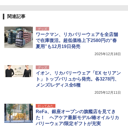
新しい日本地理 地図・統計・移動から読み
ュ(BC仕様) PATC-150B(EB)
き
解く (講談社現代新書)
￥8,991
￥6,459
￥1,540
関連記事
グッズ
Coleman(コールマン) ツーリングドーム/LD
ポインターライト 強力 小型 緑色/赤色/青紫色
ワークマン、リカバリーウェアを全店舗
X 2人用 3人用 キャンプ アウトドア フェス
USB充電式 高精度 超長距離照射 長時間使用
で在庫復活。超低価格上下2580円の“春
収納 コンパクト 簡単設営 カンガルーテント
可能 安全ロック付き 高安全性 金属製耐久 コ
ソロキャンプ ソロテント
ンパクト多機能設計 持ち運び便利 アウトド
夏用”も12月19日発売
ア/オフィス/教育現場/展示会用 緑
2025年12月18日
￥20,718
￥1,180
グッズ
イオン、リカバリーウェア「EX セリアン
ト」トップバリュから発売。各3278円、
メンズ/レディス全6種
2025年12月11日
行ってみた
ReFa、銀座オープンの旗艦店を見てき
た！ ヘアケア最新モデル/椿オイルリカ
バリーウェア/限定ギフトが充実