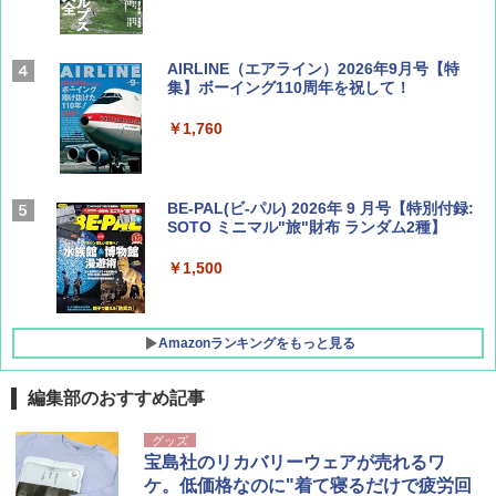
AIRLINE（エアライン）2026年9月号【特
集】ボーイング110周年を祝して！
￥1,760
BE-PAL(ビ-パル) 2026年 9 月号【特別付録:
SOTO ミニマル"旅"財布 ランダム2種】
￥1,500
Amazonランキングをもっと見る
編集部のおすすめ記事
D40 地球の歩き方 チェンマイ タイ北部の魅
[キャンパーズコレクション 山善] ポップアッ
BUNDOK(バンドック)ソロ ドーム 1 EX BDK
グッズ
力的な町 2026～2027 地球の歩き方D アジア
プテント 傘みたいに広げて畳める パッとサ
-08EX カーキ ソロキャンプ ポリエステル フ
宝島社のリカバリーウェアが売れるワ
ッとサンシェード キューブ フルクローズ メ
レーム テント
ケ。低価格なのに"着て寝るだけで疲労回
ッシュ 簡単設置 ワンタッチテント キャンプ
￥2,079