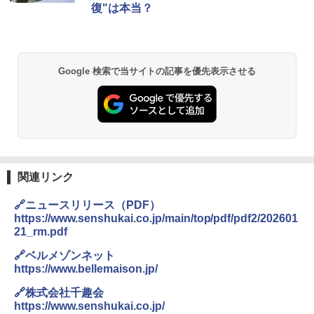
復"は本当？
&ハイキング カーキ PATC-150(KH)
￥14,800
￥6,832
A09 地球の歩き方 イタリア 2026～2027 地
GRANDOOR ステンレス保冷剤 2個セット 2
球の歩き方A ヨーロッパ
026リニューアル 急速冷凍 空間倍増 衛生的
Google 検索で当サイトの記事を優先表示させる
PYKES PEAK (パイクスピーク) 着替えテン
コンパクト 保冷力長持ち
ト プライバシー テント 【中が透けない】 1
￥2,479
人用 折りたたみ 防災グッズ 災害用トイレ ビ
￥2,980
ーチ ピクニック ポップアップテント 携帯 簡
易 トイレテント (ブラック)
A26 地球の歩き方 チェコ ポーランド スロヴ
熊撃退スプレー 熊よけスプレー 熊スプレー
￥4,980
ァキア 2026～2027 地球の歩き方A ヨーロッ
【日本企業販売】超強力クマ対策スプレー 30
パ
0ml（連続噴射30秒）110ml（連続噴射15
秒）射程5～10m 安全ロック搭載 携帯収納袋
関連リンク
￥2,277
ENDLESS BASE 《めざましテレビで紹介》
付き ヒグマ・イノシシ対策 自治体・教育機
テント ワンタッチ RENEW 幅200 2-3人用 43
関の購入実績 登山・キャンプ・アウトドア・
🔗ニュースリリース（PDF）
500002(88859)
防災用品 長期保存可能 緊急時用 日本国内発
https://www.senshukai.co.jp/main/top/pdf/pdf2/202601
送
地球の歩き方 スター・ウォーズ
21_rm.pdf
￥5,499
￥3,680
￥2,695
🔗ベルメゾンネット
https://www.bellemaison.jp/
[キャンパーズコレクション 山善] 傘みたいに
広げるだけ パッとサッとテント ブラックコ
DEWEL パラソル 大型 ビーチ アウトドアパ
🔗株式会社千趣会
ーティング フルクローズ メッシュ 3-4人用
ラソル ガーデン サイトシート付 折りたたみ
https://www.senshukai.co.jp/
簡単設置 ポップアップテント エクルベージ
防水 UVカット 4段階高さ調整 軽量 収納袋付