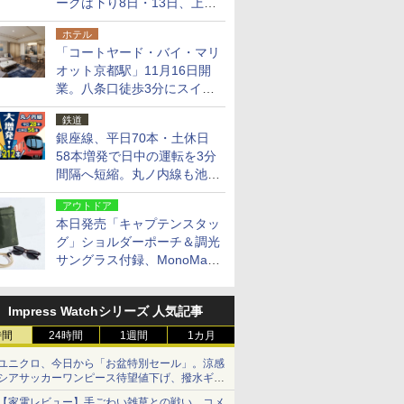
ークは下り8日・13日、上り
14日・15日
ホテル
「コートヤード・バイ・マリ
オット京都駅」11月16日開
業。八条口徒歩3分にスイー
ト含む全270室、ダイニング
鉄道
も併設
銀座線、平日70本・土休日
58本増発で日中の運転を3分
間隔へ短縮。丸ノ内線も池袋
～中野坂上を4分間隔に
アウトドア
本日発売「キャプテンスタッ
グ」ショルダーポーチ＆調光
サングラス付録、MonoMax
9月号増刊
Impress Watchシリーズ 人気記事
時間
24時間
1週間
1カ月
ユニクロ、今日から「お盆特別セール」。涼感
シアサッカーワンピース待望値下げ、撥水ギア
ショーツは1990円に
【家電レビュー】手ごわい雑草との戦い、コメ