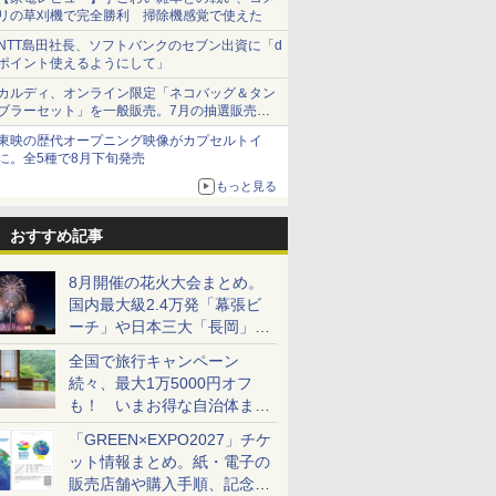
リの草刈機で完全勝利 掃除機感覚で使えた
NTT島田社長、ソフトバンクのセブン出資に「d
ポイント使えるようにして」
カルディ、オンライン限定「ネコバッグ＆タン
ブラーセット」を一般販売。7月の抽選販売の
当選無効分
東映の歴代オープニング映像がカプセルトイ
に。全5種で8月下旬発売
もっと見る
おすすめ記事
8月開催の花火大会まとめ。
国内最大級2.4万発「幕張ビ
ーチ」や日本三大「長岡」な
ど大型イベント目白押し！
全国で旅行キャンペーン
続々、最大1万5000円オフ
も！ いまお得な自治体まと
め
「GREEN×EXPO2027」チケ
ット情報まとめ。紙・電子の
販売店舗や購入手順、記念チ