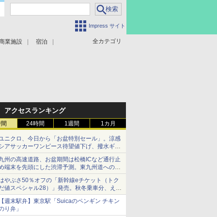
Impress サイト
全カテゴリ
商業施設
宿泊
アクセスランキング
時間
24時間
1週間
1カ月
ユニクロ、今日から「お盆特別セール」。涼感
シアサッカーワンピース待望値下げ、撥水ギア
ショーツは1990円に
九州の高速道路、お盆期間は松橋ICなど通行止
め端末を先頭にした渋滞予測。東九州道への迂
回は料金調整を実施
はやぶさ50％オフの「新幹線eチケット（トク
だ値スペシャル28）」発売。秋冬乗車分、えき
ねっと限定
【週末駅弁】東京駅「Suicaのペンギン チキン
のり弁」