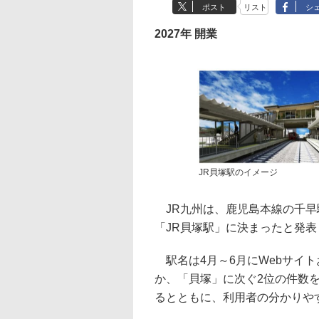
ポスト
リスト
シ
2027年 開業
JR貝塚駅のイメージ
JR九州は、鹿児島本線の千早
「JR貝塚駅」に決まったと発表
駅名は4月～6月にWebサイト
か、「貝塚」に次ぐ2位の件数
るとともに、利用者の分かりや