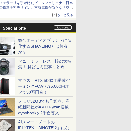
フェラーリを手がけたピニンファリーナ、日本
の鉄道を初デザイン。南海電鉄が新たな「空港
特急」をなにわ筋線へ導入
もっと見る
Special Site
総合オーディオブランドに進
化するSHANLINGとは何者
か？
ソニーミラーレス一眼の大特
集！ 見どころ記事まとめ
マウス、RTX 5060 Ti搭載ゲ
ーミングPCが7万5,000円オ
フで30万円台！
メモリ32GBでも予算内。産
経新聞社がAMD Ryzen搭載
dynabookを2千台導入
AIスマートノートの
iFLYTEK「AINOTE 2」はな