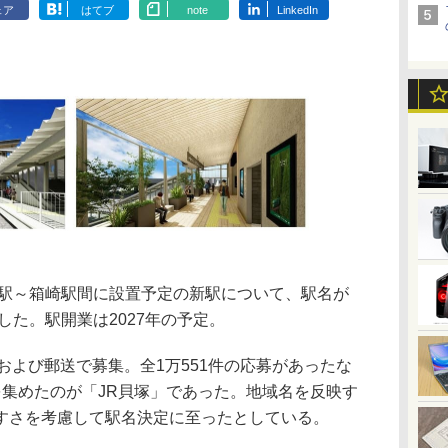
ェア
はてブ
note
LinkedIn
駅～箱崎駅間に設置予定の新駅について、駅名が
した。駅開業は2027年の予定。
および郵送で募集。全1万551件の応募があったな
を集めたのが「JR貝塚」であった。地域名を反映す
すさを考慮して駅名決定に至ったとしている。