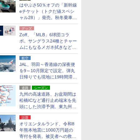
はやぶさ50％オフの「新幹線
eチケット（トクだ値スペシ
ャル28）」発売。秋冬乗車
分、えきねっと限定
グッズ
Zoff、「MLB」6球団コラ
ボ。サングラス24種とチャー
ムにもなるメガネ拭きなど雑
貨24種
航空
JAL、羽田～香港線の深夜便
を9～10月限定で設定。弾丸
日帰りでも現地に19時間滞在
できる
道路
シーズン
九州の高速道路、お盆期間は
松橋ICなど通行止め端末を先
頭にした渋滞予測。東九州道
への迂回は料金調整を実施
話題
オリエンタルランド、令和8
年熊本地震に1000万円超の
寄付を発表。被災者への救援