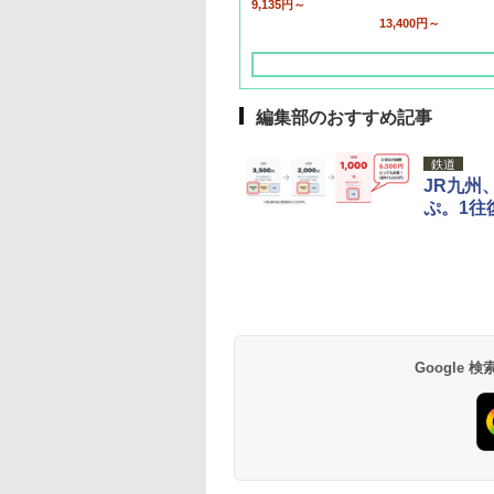
9,135円～
13,400円～
編集部のおすすめ記事
鉄道
JR九州
ぷ。1往
草津温泉 ホテル櫻
品川プリンスホテル
グランドニッコー東
海のサウナ＆スパ
東京ドームホテル
シェラトン・グラン
井
京ベイ 舞浜
オールインクルーシ
デ・トーキョーベ
7,037円～
7,980円～
ブ 島原温泉ホテル
イ・ホテル
14,300円～
6,800円～
南風楼
10,450円～
7,950円～
Google