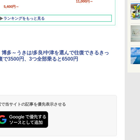
11,000円～
5,400円～
ランキングをもっと見る
、博多～うきは/多良/中津を選んで往復できるきっ
復で3500円、3つ全部乗ると6500円
北陸 福井 あわら
品川プリンスホテ
舞浜ビューホテル
箱根湯本温泉 ホテ
ホテルトラスティ東
オリエンタルホテル
下呂温泉 水明館
住友不動産ホテル ヴ
東京ベイ舞浜ホテル
温泉 清風荘（北陸
ル イーストタワー
ｂｙ ＨＵＬＩＣ
ル おかだ
京ベイサイド
東京ベイ
ィラフォンテーヌグラ
ファーストリゾート
8,250円～
最大級の庭園露天風
（旧：東京ベイ舞浜
ンド東京有明
9,958円～
11,200円～
5,450円～
5,200円～
4,290円～
呂の宿 清風荘）
ホテル）
19,541円～
5,758円～
6,070円～
 検索で当サイトの記事を優先表示させる