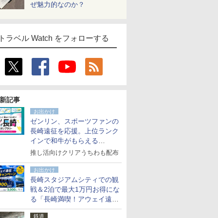
ぜ魅力的なのか？
トラベル Watch をフォローする
新記事
お出かけ
ゼンリン、スポーツファンの
長崎遠征を応援。上位ランク
インで和牛がもらえる
「GO！GO！長崎スタンプラ
推し活向けクリアうちわも配布
リー」
お出かけ
長崎スタジアムシティでの観
戦＆2泊で最大1万円お得にな
る「長崎満喫！アウェイ遠征
応援キャンペーン」
鉄道