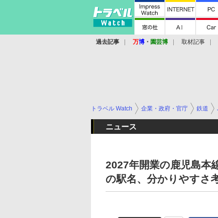
過去記事
万
博
・
園芸博
取材記事
トラベル Watch
企業・政府・官庁
鉄道
ニュース
2027年開業の鹿児島本
の駅名、分かりやすさ