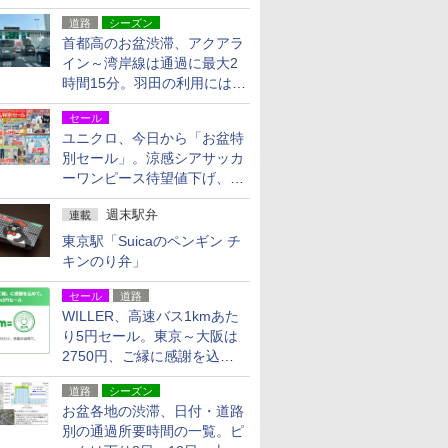
活動・復旧支援
道路
シーズン
首都高のお盆渋滞、アクアラ
イン～湾岸線は通過に最大2
時間15分。羽田の利用には
「空港西出口」の利用検討を
セール
ユニクロ、今日から「お盆特
別セール」。涼感シアサッカ
ーワンピース待望値下げ、撥
水ギアショーツは1990円に
週末駅弁
連載
東京駅「Suicaのペンギン チ
キンのり弁」
セール
道路
WILLER、高速バス1kmあた
り5円セール。東京～大阪は
2750円、ご縁に感謝を込め
た20周年記念キャンペーン
道路
シーズン
お盆各地の渋滞、日付・道路
別の通過所要時間の一覧。ピ