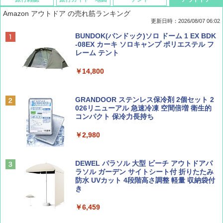
Amazon アウトドア の売れ筋ランキング
更新日時：2026/08/07 06:02
ディズニーファン ２０２６年 ９月号 [雑
D40 地球の歩き方 チェンマイ タイ北部の魅
[キャンパーズコレクション 山善] ポップアッ
BUNDOK(バンドック)ソロ ドーム 1 EX BDK
誌] (ＤＩＳＮＥＹ ＦＡＮ)
力的な町 2026～2027 地球の歩き方D アジア
プテント 傘みたいに広げて畳める パッとサ
-08EX カーキ ソロキャンプ ポリエステル フ
ッとサンシェード キューブ フルクローズ メ
レーム テント
ッシュ 簡単設置 ワンタッチテント キャンプ
￥713
￥2,079
&ハイキング カーキ PATC-150(KH)
￥14,800
￥6,831
BE-PAL(ビ-パル) 2026年 9 月号【特別付録:
A09 地球の歩き方 イタリア 2026～2027 地
GRANDOOR ステンレス保冷剤 2個セット 2
SOTO ミニマル"旅"財布 ランダム2種】
球の歩き方A ヨーロッパ
026リニューアル 急速冷凍 空間倍増 衛生的
PYKES PEAK (パイクスピーク) 着替えテン
コンパクト 保冷力長持ち
ト プライバシー テント 【中が透けない】 1
￥1,500
￥2,479
人用 折りたたみ 防災グッズ 災害用トイレ ビ
￥2,980
ーチ ピクニック ポップアップテント 携帯 簡
易 トイレテント (ブラック)
山と溪谷 2026年8月号「南アルプス大全」
地球の歩き方 スター・ウォーズ
DEWEL パラソル 大型 ビーチ アウトドアパ
￥4,980
ラソル ガーデン サイトシート付 折りたたみ
￥1,540
￥2,695
防水 UVカット 4段階高さ調整 軽量 収納袋付
き
ENDLESS BASE 《めざましテレビで紹介》
テント ワンタッチ RENEW 幅200 2-3人用 43
￥6,459
500002(88859)