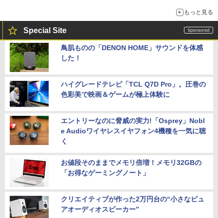
もっと見る
Special Site
鳥肌ものの「DENON HOME」サウンドを体感
した！
ハイグレードテレビ「TCL Q7D Pro」。圧巻の
色彩美で映画＆ゲームが極上体験に
エントリーなのに脅威の実力!「Osprey」Nobl
e Audioワイヤレスイヤフォン4機種を一気に聴
く
お値段そのままでメモリ倍増！メモリ32GBの
「お得なゲーミングノート」
クリエイティブが作った2万円台の“小さなピュ
アオーディオスピーカー”