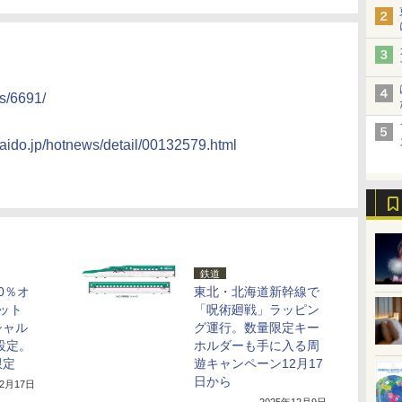
s/6691/
kaido.jp/hotnews/detail/00132579.html
鉄道
0％オ
東北・北海道新幹線で
ット
「呪術廻戦」ラッピン
シャル
グ運行。数量限定キー
設定。
ホルダーも手に入る周
限定
遊キャンペーン12月17
日から
12月17日