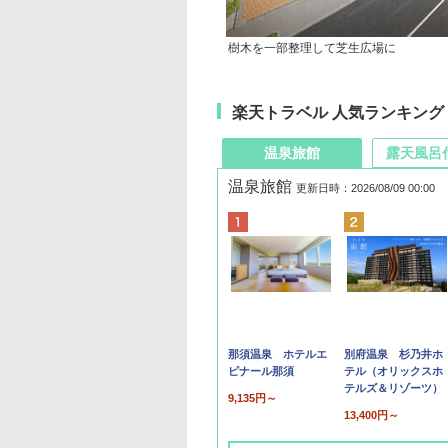
樹木を一部整理して芝生広場に
楽天トラベル 人気ランキング
温泉旅館
露天風呂
温泉旅館
更新日時：2026/08/09 00:00
那須温泉 ホテルエ
別府温泉 杉乃井ホ
ピナール那須
テル（オリックスホ
テルズ＆リゾーツ）
9,135円～
13,400円～