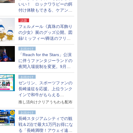
いい！ ロックワラビーの餌
付け体験もできる、ケアンズ
でアサートン高原の日本語ガ
話題
イド付きツアーに参加してみ
フェルメール《真珠の耳飾り
た
の少女》展のグッズ公開。図
録/ミッフィー/葬送のフリー
レンほか、注目ブランドコラ
お出かけ
ボが実現
「Reach for the Stars」公演
に伴うファンタジーランドの
夜間入場規制を変更。9月か
ら18時50分～20時ごろに
お出かけ
ゼンリン、スポーツファンの
長崎遠征を応援。上位ランク
インで和牛がもらえる
「GO！GO！長崎スタンプラ
推し活向けクリアうちわも配布
リー」
お出かけ
長崎スタジアムシティでの観
戦＆2泊で最大1万円お得にな
る「長崎満喫！アウェイ遠征