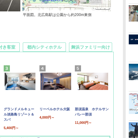
平面図。北広島駅は公園から約200m東側
付き客室
都内シティホテル
舞浜ファミリー向け
グランドメルキュー
リーベルホテル大阪
那須温泉 ホテルサン
ル淡路島リゾート＆
バレー那須
4,000円～
スパ
11,000円～
5,400円～