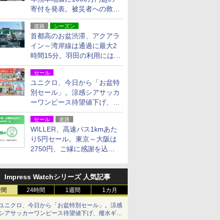
寄付を発表。被災者への救援
活動・復旧支援
道路
シーズン
首都高のお盆渋滞、アクアラ
イン～湾岸線は通過に最大2
時間15分。羽田の利用には
「空港西出口」の利用検討を
セール
ユニクロ、今日から「お盆特
別セール」。涼感シアサッカ
ーワンピース待望値下げ、撥
水ギアショーツは1990円に
セール
道路
WILLER、高速バス1kmあた
り5円セール。東京～大阪は
2750円、ご縁に感謝を込め
た20周年記念キャンペーン
Impress Watchシリーズ 人気記事
時間
24時間
1週間
1カ月
ユニクロ、今日から「お盆特別セール」。涼感
シアサッカーワンピース待望値下げ、撥水ギア