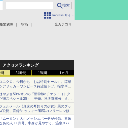
Impress サイト
全カテゴリ
商業施設
宿泊
アクセスランキング
時間
24時間
1週間
1カ月
ユニクロ、今日から「お盆特別セール」。涼感
シアサッカーワンピース待望値下げ、撥水ギア
ショーツは1990円に
はやぶさ50％オフの「新幹線eチケット（トク
だ値スペシャル28）」発売。秋冬乗車分、えき
ねっと限定
フェルメール《真珠の耳飾りの少女》展のグッ
ズ公開。図録/ミッフィー/葬送のフリーレンほ
か、注目ブランドコラボが実現
「ムーミン」大小メッシュポーチが付録、素敵
なあの人 11月号。中身が見やすく、温泉スパに
も使える