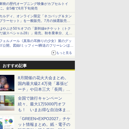
ショーツは1990円に
東映の歴代オープニング映像がカプセルトイ
に。全5種で8月下旬発売
カルディ、オンライン限定「ネコバッグ＆タン
ブラーセット」を一般販売。7月の抽選販売の
当選無効分
はやぶさ50％オフの「新幹線eチケット（トク
だ値スペシャル28）」発売。秋冬乗車分、えき
ねっと限定
フェルメール《真珠の耳飾りの少女》展のグッ
ズ公開。図録/ミッフィー/葬送のフリーレンほ
か、注目ブランドコラボが実現
もっと見る
おすすめ記事
8月開催の花火大会まとめ。
国内最大級2.4万発「幕張ビ
ーチ」や日本三大「長岡」な
ど大型イベント目白押し！
全国で旅行キャンペーン
続々、最大1万5000円オフ
も！ いまお得な自治体まと
め
「GREEN×EXPO2027」チケ
ット情報まとめ。紙・電子の