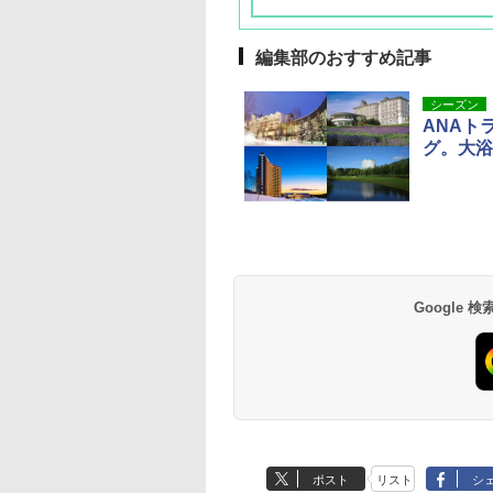
編集部のおすすめ記事
シーズン
ANAト
グ。大浴
草津温泉 ホテル櫻
品川プリンスホテル
グランドニッコー東
海のサウナ＆スパ
東京ドームホテル
シェラトン・グラン
井
京ベイ 舞浜
オールインクルーシ
デ・トーキョーベ
7,037円～
7,980円～
ブ 島原温泉ホテル
イ・ホテル
14,300円～
6,800円～
南風楼
10,450円～
7,950円～
Google
ポスト
リスト
シ