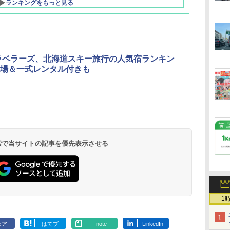
ランキングをもっと見る
ラベラーズ、北海道スキー旅行の人気宿ランキン
場＆一式レンタル付きも
北陸 福井 あわら
品川プリンスホテ
舞浜ビューホテル
箱根湯本温泉 ホテ
ホテルトラスティ東
オリエンタルホテル
下呂温泉 水明館
住友不動産ホテル ヴ
東京ベイ舞浜ホテル
温泉 清風荘（北陸
ル イーストタワー
ｂｙ ＨＵＬＩＣ
ル おかだ
京ベイサイド
東京ベイ
ィラフォンテーヌグラ
ファーストリゾート
8,250円～
最大級の庭園露天風
（旧：東京ベイ舞浜
ンド東京有明
9,958円～
11,200円～
5,450円～
5,200円～
4,290円～
呂の宿 清風荘）
ホテル）
19,541円～
5,758円～
6,070円～
 検索で当サイトの記事を優先表示させる
1
ェア
はてブ
note
LinkedIn