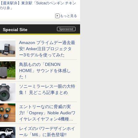
【週末駅弁】東京駅「Suicaのペンギン チキン
のり弁」
もっと見る
Special Site
Amazon プライムデー過去最
安! Anker注目プロジェクタ
ー3モデルを使ってみた
鳥肌ものの「DENON
HOME」サウンドを体感し
た！
ソニーミラーレス一眼の大特
集！ 見どころ記事まとめ
エントリーなのに脅威の実
力!「Osprey」Noble Audioワ
イヤレスイヤフォン4機種を
一気に聴く
レイズのパワーデザインホイ
ール「M6」に新色登場!!