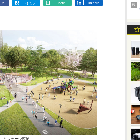
ェア
はてブ
note
LinkedIn
NE」とステージ広場