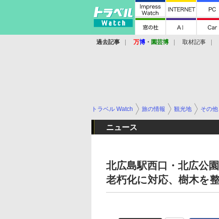
過去記事
万
博
・
園芸博
取材記事
トラベル Watch
旅の情報
観光地
その他
ニュース
北広島駅西口・北広公園
老朽化に対応、樹木を