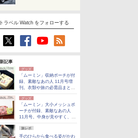
トラベル Watch をフォローする
新記事
グッズ
「ムーミン」収納ポーチが付
録、素敵なあの人 11月号増
刊。衣類や旅の必需品まとま
る大小2個セット
グッズ
「ムーミン」大小メッシュポ
ーチが付録、素敵なあの人
11月号。中身が見やすく、温
泉スパにも使える
旅レポ
手のひらから食べる姿がかわ