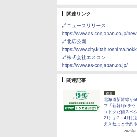
関連リンク
🔗ニュースリリース
https://www.es-conjapan.co.jp/new
🔗北広公園
https://www.city.kitahiroshima.hok
🔗株式会社エスコン
https://www.es-conjapan.co.jp/
関連記事
鉄道
北海道新幹線が5
フ「新幹線eチケ
（トクだ値スペ
21）」2～4月に
えきねっと予約
2025年