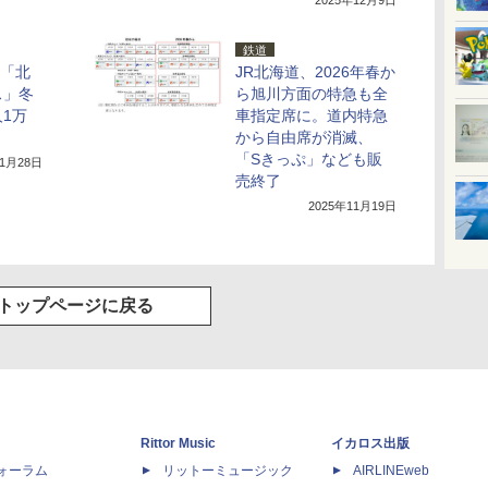
2025年12月9日
鉄道
題「北
JR北海道、2026年春か
ス」冬
ら旭川方面の特急も全
1万
車指定席に。道内特急
から自由席が消滅、
「Sきっぷ」なども販
11月28日
売終了
2025年11月19日
トップページに戻る
Rittor Music
イカロス出版
dフォーラム
リットーミュージック
AIRLINEweb