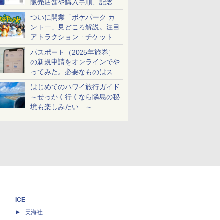
販売店舗や購入手順、記念チ
ケットも解説
ついに開業「ポケパーク カ
ントー」見どころ解説。注目
アトラクション・チケット手
配・来場前に必要な準備は？
パスポート（2025年旅券）
の新規申請をオンラインでや
ってみた。必要なものはスマ
ホとマイナカードのみ
はじめてのハワイ旅行ガイド
～せっかく行くなら隣島の秘
境も楽しみたい！～
ICE
天海社