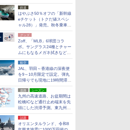
応援キャンペーン」
鉄道
はやぶさ50％オフの「新幹線
eチケット（トクだ値スペシ
ャル28）」発売。秋冬乗車
分、えきねっと限定
グッズ
Zoff、「MLB」6球団コラ
ボ。サングラス24種とチャー
ムにもなるメガネ拭きなど雑
貨24種
航空
JAL、羽田～香港線の深夜便
を9～10月限定で設定。弾丸
日帰りでも現地に19時間滞在
できる
道路
シーズン
九州の高速道路、お盆期間は
松橋ICなど通行止め端末を先
頭にした渋滞予測。東九州道
への迂回は料金調整を実施
話題
オリエンタルランド、令和8
年熊本地震に1000万円超の