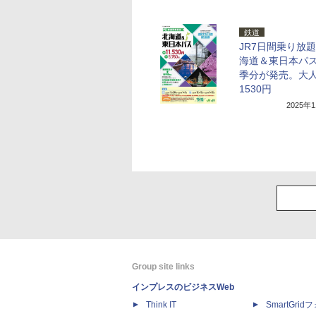
鉄道
JR7日間乗り放
海道＆東日本パ
季分が発売。大人
1530円
2025年
Group site links
インプレスのビジネスWeb
Think IT
SmartGri