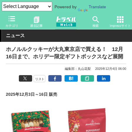
Powered by
Translate
トラベル Watch
旅の情報
目的
お土産・特産品
カテゴリ
過去記事
検索
Impressサイト
ニュース
ホノルルクッキーが大丸東京店で買える！ 12月
16日まで、ホリデー限定ギフトボックスなど展開
編集部：丸山花梨
2025年12月4日 06:00
リスト
2025年12月3日～16日 販売