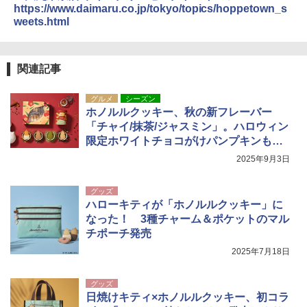
https://www.daimaru.co.jp/tokyo/topics/hoppetown_s
weets.html
関連記事
グルメ
シーズン
ホノルルクッキー、秋の新フレーバー
「チャイ/抹茶/ジャスミン」。ハロウィン
限定ホワイトチョコがけパンプキンも再
登場
2025年9月3日
グッズ
ハローキティが「ホノルルクッキー」に
なった！ 3種チャーム＆ポケットのマル
チポーチ発売
2025年7月18日
グッズ
日焼けキティ×ホノルルクッキー、初コラ