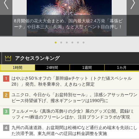
8月開催の花火大会まとめ。国内最大級2.4万発「幕張ビ
ーチ」や日本三大「長岡」など大型イベント目白押し！
●
●
●
●
●
●
アクセスランキング
1時間
24時間
1週間
1カ月
はやぶさ50％オフの「新幹線eチケット（トクだ値スペシャル
28）」発売。秋冬乗車分、えきねっと限定
ユニクロ、今日から「お盆特別セール」。涼感シアサッカーワン
ピース待望値下げ、撥水ギアショーツは1990円に
フェルメール《真珠の耳飾りの少女》展のグッズ公開。図録/ミ
ッフィー/葬送のフリーレンほか、注目ブランドコラボが実現
九州の高速道路、お盆期間は松橋ICなど通行止め端末を先頭にし
た渋滞予測。東九州道への迂回は料金調整を実施