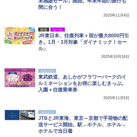
末感謝セール」開始。年末年始の旅行も
広げるだけ パッとサッとテント キューブワ
USB充電式 高精度 超長距離照射 長時間使用
間に合う！
イド ブラックコーティング フルクローズ メ
可能 安全ロック付き 高安全性 金属製耐久 コ
ッシュ 4人用 簡単設置 ポップアップテント P
ンパクト多機能設計 持ち運び便利 アウトド
2025年11月4日
ATCW-150B エクルベージュ
ア/オフィス/教育現場/展示会用 緑
￥-
￥1,180
鉄道
セール
JR東日本、往復列車＋宿が最大8000円引
き。1月・3月対象「ダイナミック！セー
ル」
2025年10月16日
お出かけ
東武鉄道、あしかがフラワーパークのイ
ルミネーションをお得に楽しむきっぷ。
入園＋往復乗車券
2025年11月5日
お出かけ
JTBとJR東海、東京～京都で手荷物の配
送サービス開始。駅→ホテル、ホテル→
ホテルで当日着