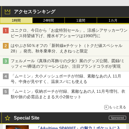
アクセスランキング
1時間
24時間
1週間
1カ月
ユニクロ、今日から「お盆特別セール」。涼感シアサッカーワン
ピース待望値下げ、撥水ギアショーツは1990円に
はやぶさ50％オフの「新幹線eチケット（トクだ値スペシャル
28）」発売。秋冬乗車分、えきねっと限定
フェルメール《真珠の耳飾りの少女》展のグッズ公開。図録/ミ
ッフィー/葬送のフリーレンほか、注目ブランドコラボが実現
「ムーミン」大小メッシュポーチが付録、素敵なあの人 11月
号。中身が見やすく、温泉スパにも使える
「ムーミン」収納ポーチが付録、素敵なあの人 11月号増刊。衣
類や旅の必需品まとまる大小2個セット
もっと見る
Special Site
「A&ultima SP4000T」の魅力！ポケットに入