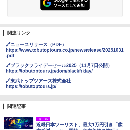
ト プライバシー テント 【中が透けない】 1
人用 折りたたみ 防災グッズ 災害用トイレ ビ
ーチ ピクニック ポップアップテント 携帯 簡
GRANDOOR ステンレス保冷剤 2個セット 2
易 トイレテント (グレー)
026リニューアル 急速冷凍 空間倍増 衛生的
コンパクト 保冷力長持ち
A09 地球の歩き方 イタリア 2026～2027 地
￥4,980
球の歩き方A ヨーロッパ
￥2,980
関連リンク
￥2,479
ENDLESS BASE 《めざましテレビで紹介》
🔗ニュースリリース（PDF）
テント ワンタッチ RENEW 幅200 2-3人用 43
BUNDOK(バンドック)ソロ ドーム 1 EX BDK
https://www.tobutoptours.co.jp/newsrelease/20251031
500002(88859)
-08EX カーキ ソロキャンプ ポリエステル フ
.pdf
レーム ドーム型 テント
A26 地球の歩き方 チェコ ポーランド スロヴ
ァキア 2026～2027 地球の歩き方A ヨーロッ
￥5,999
🔗ブラックフライデーセール2025（11月7日公開）
パ
￥-
https://tobutoptours.jp/dom/blackfriday/
￥2,277
[キャンパーズコレクション 山善] 傘みたいに
🔗東武トップツアーズ株式会社
広げるだけ パッとサッとテント ブラックコ
DEWEL パラソル 大型 ビーチ アウトドアパ
https://tobutoptours.jp/
ーティング フルクローズ メッシュ 3-4人用
ラソル ガーデン サイトシート付 折りたたみ
簡単設置 ポップアップテント エクルベージ
防水 UVカット 4段階高さ調整 軽量 収納袋付
新しい日本地理 地図・統計・移動から読み
ュ(BC仕様) PATC-150B(EB)
き
解く (講談社現代新書)
関連記事
￥9,990
￥6,459
￥1,540
セール
近畿日本ツーリスト、最大1万円引き「歳
[キャンパーズコレクション 山善] 傘みたいに
ポインターライト 強力 小型 緑色/赤色/青紫色