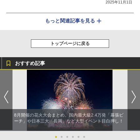
2025年11月1日
もっと関連記事を見る
トップページに戻る
おすすめ記事
8月開催の花火大会まとめ。国内最大級2.4万発「幕張ビ
ーチ」や日本三大「長岡」など大型イベント目白押し！
●
●
●
●
●
●