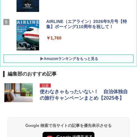
AIRLINE（エアライン）2026年9月号【特
集】ボーイング110周年を祝して！
￥1,760
Amazonランキングをもっと見る
編集部のおすすめ記事
D40 地球の歩き方 チェンマイ タイ北部の魅
[キャンパーズコレクション 山善] ポップアッ
熊撃退スプレー 熊よけスプレー 熊スプレー
話題
力的な町 2026～2027 地球の歩き方D アジア
プテント 傘みたいに広げて畳める パッとサ
【日本企業販売】超強力クマ対策スプレー 30
使わなきゃもったいない！ 自治体独自
ッとサンシェード キューブ フルクローズ メ
0ml（連続噴射30秒）110ml（連続噴射15
の旅行キャンペーンまとめ【2025冬】
ッシュ 簡単設置 ワンタッチテント キャンプ
秒）射程5～10m 安全ロック搭載 携帯収納袋
￥2,079
&ハイキング カーキ PATC-150(KH)
付き ヒグマ・イノシシ対策 自治体・教育機
関の購入実績 登山・キャンプ・アウトドア・
防災用品 長期保存可能 緊急時用 日本国内発
￥6,830
送
地球の歩き方 スター・ウォーズ
Google 検索で当サイトの記事を優先表示させる
￥3,680
PYKES PEAK (パイクスピーク) 着替えテン
￥2,695