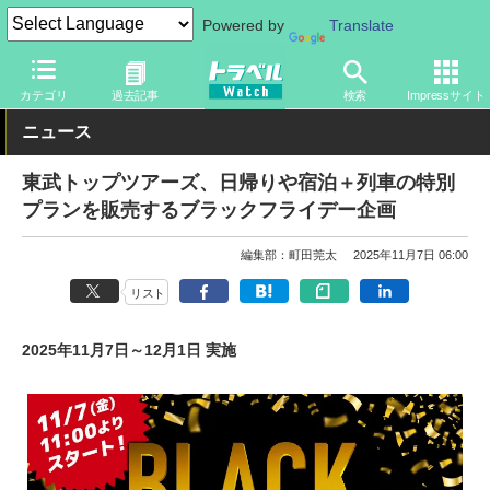
Powered by
Translate
トラベル Watch
企業・政府・官庁
政府・官庁
旅行会社・旅行
カテゴリ
過去記事
検索
Impressサイト
ニュース
東武トップツアーズ、日帰りや宿泊＋列車の特別
プランを販売するブラックフライデー企画
編集部：町田莞太
2025年11月7日 06:00
リスト
2025年11月7日～12月1日 実施