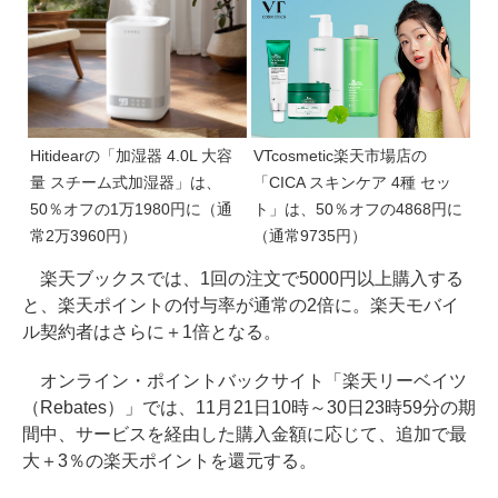
Hitidearの「加湿器 4.0L 大容
VTcosmetic楽天市場店の
量 スチーム式加湿器」は、
「CICA スキンケア 4種 セッ
50％オフの1万1980円に（通
ト」は、50％オフの4868円に
常2万3960円）
（通常9735円）
楽天ブックスでは、1回の注文で5000円以上購入する
と、楽天ポイントの付与率が通常の2倍に。楽天モバイ
ル契約者はさらに＋1倍となる。
オンライン・ポイントバックサイト「楽天リーベイツ
（Rebates）」では、11月21日10時～30日23時59分の期
間中、サービスを経由した購入金額に応じて、追加で最
大＋3％の楽天ポイントを還元する。