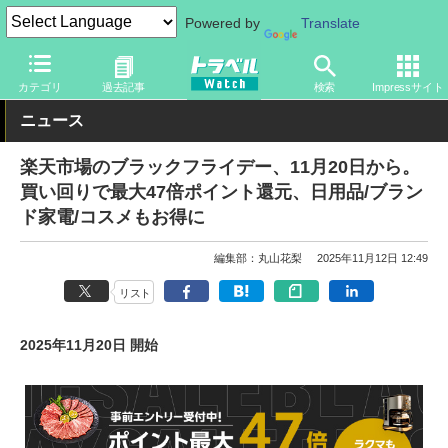
Powered by
Translate
トラベル Watch
旅の情報
セール
カテゴリ
過去記事
検索
Impressサイト
ニュース
楽天市場のブラックフライデー、11月20日から。
買い回りで最大47倍ポイント還元、日用品/ブラン
ド家電/コスメもお得に
編集部：丸山花梨
2025年11月12日 12:49
リスト
2025年11月20日 開始