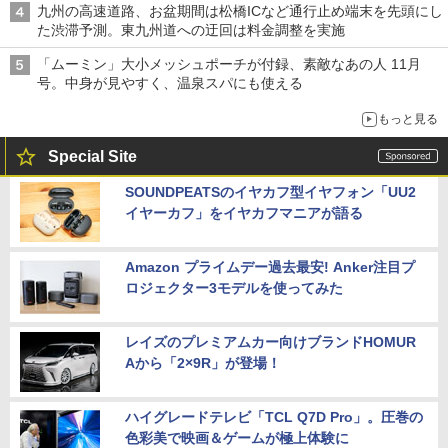
九州の高速道路、お盆期間は松橋ICなど通行止め端末を先頭にし
た渋滞予測。東九州道への迂回は料金調整を実施
「ムーミン」大小メッシュポーチが付録、素敵なあの人 11月
号。中身が見やすく、温泉スパにも使える
もっと見る
Special Site
SOUNDPEATSのイヤカフ型イヤフォン「UU2
イヤーカフ」をイヤカフマニアが語る
Amazon プライムデー過去最安! Anker注目プ
ロジェクター3モデルを使ってみた
レイズのプレミアムカー向けブランドHOMUR
Aから「2×9R」が登場！
ハイグレードテレビ「TCL Q7D Pro」。圧巻の
色彩美で映画＆ゲームが極上体験に