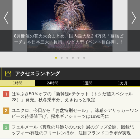
8月開催の花火大会まとめ。国内最大級2.4万発「幕張ビ
ーチ」や日本三大「長岡」など大型イベント目白押し！
●
●
●
●
●
●
アクセスランキング
1時間
24時間
1週間
1カ月
はやぶさ50％オフの「新幹線eチケット（トクだ値スペシャル
28）」発売。秋冬乗車分、えきねっと限定
ユニクロ、今日から「お盆特別セール」。涼感シアサッカーワン
ピース待望値下げ、撥水ギアショーツは1990円に
フェルメール《真珠の耳飾りの少女》展のグッズ公開。図録/ミ
ッフィー/葬送のフリーレンほか、注目ブランドコラボが実現