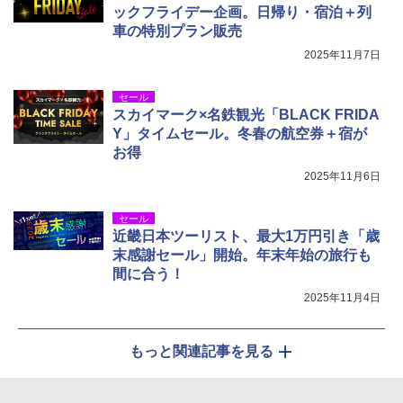
ンパクト多機能設計 持ち運び便利 アウトド
ックフライデー企画。日帰り・宿泊＋列
ア/オフィス/教育現場/展示会用 緑
車の特別プラン販売
￥1,180
2025年11月7日
セール
スカイマーク×名鉄観光「BLACK FRIDA
Y」タイムセール。冬春の航空券＋宿が
お得
2025年11月6日
セール
近畿日本ツーリスト、最大1万円引き「歳
末感謝セール」開始。年末年始の旅行も
間に合う！
2025年11月4日
もっと関連記事を見る