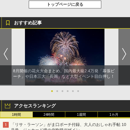
トップページに戻る
おすすめ記事
8月開催の花火大会まとめ。国内最大級2.4万発「幕張ビ
ーチ」や日本三大「長岡」など大型イベント目白押し！
●
●
●
●
●
●
アクセスランキング
1時間
24時間
1週間
1カ月
「リサ・ラーソン」がま口ポーチ付録、大人のおしゃれ手帖 10