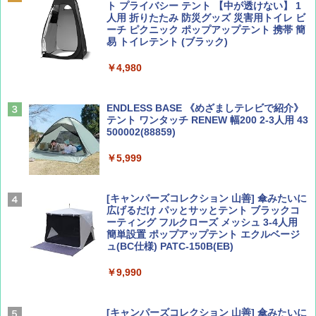
ト プライバシー テント 【中が透けない】 1
￥1,500
￥2,479
人用 折りたたみ 防災グッズ 災害用トイレ ビ
ーチ ピクニック ポップアップテント 携帯 簡
易 トイレテント (ブラック)
山と溪谷 2026年8月号「南アルプス大全」
地球の歩き方 スター・ウォーズ
￥4,980
￥1,540
￥2,695
ENDLESS BASE 《めざましテレビで紹介》
テント ワンタッチ RENEW 幅200 2-3人用 43
500002(88859)
Coyote No.89 特集 星野道夫 夢見る旅
A26 地球の歩き方 チェコ ポーランド スロヴ
ァキア 2026～2027 地球の歩き方A ヨーロッ
￥5,999
パ
￥1,540
￥2,277
[キャンパーズコレクション 山善] 傘みたいに
広げるだけ パッとサッとテント ブラックコ
ーティング フルクローズ メッシュ 3-4人用
簡単設置 ポップアップテント エクルベージ
AIRLINE（エアライン）2026年9月号【特
新しい日本地理 地図・統計・移動から読み
ュ(BC仕様) PATC-150B(EB)
集】ボーイング110周年を祝して！
解く (講談社現代新書)
￥9,990
￥1,760
￥1,540
[キャンパーズコレクション 山善] 傘みたいに