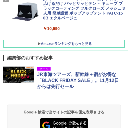
広げるだけ パッとサッとテント キューブ ブ
ラックコーティング フルクローズ メッシュ 3
人用 簡単設置 ポップアップテント PATC-15
0B エクルベージュ
￥10,990
Amazonランキングをもっと見る
編集部のおすすめ記事
BUNDOK(バンドック)ソロ ドーム 1 EX BDK
セール
-08EX カーキ ソロキャンプ ポリエステル フ
JR東海ツアーズ、新幹線＋宿がお得な
レーム テント
「BLACK FRIDAY SALE」。11月12日
からは先行セール
￥14,800
GRANDOOR ステンレス保冷剤 2個セット 2
026リニューアル 急速冷凍 空間倍増 衛生的
Google 検索で当サイトの記事を優先表示させる
コンパクト 保冷力長持ち
￥2,980