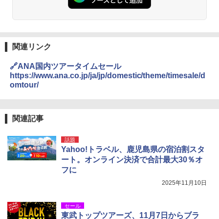
DEWEL パラソル 大型 ビーチ アウトドアパ
ラソル ガーデン サイトシート付 折りたたみ
防水 UVカット 4段階高さ調整 軽量 収納袋付
き
関連リンク
￥6,459
🔗ANA国内ツアータイムセール
https://www.ana.co.jp/ja/jp/domestic/theme/timesale/d
omtour/
熊撃退スプレー 熊よけスプレー 熊スプレー
【日本企業販売】超強力クマ対策スプレー 30
0ml（連続噴射30秒）110ml（連続噴射15
秒）射程5～10m 安全ロック搭載 携帯収納袋
関連記事
付き ヒグマ・イノシシ対策 自治体・教育機
関の購入実績 登山・キャンプ・アウトドア・
話題
防災用品 長期保存可能 緊急時用 日本国内発
Yahoo!トラベル、鹿児島県の宿泊割スタ
送
ート。オンライン決済で合計最大30％オ
￥3,680
フに
2025年11月10日
ポインターライト 強力 小型 緑色/赤色/青紫色
USB充電式 高精度 超長距離照射 長時間使用
セール
可能 安全ロック付き 高安全性 金属製耐久 コ
東武トップツアーズ、11月7日からブラ