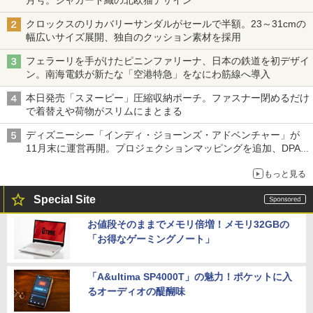
月号。ジャカード織の北欧猫デザイン
クロックスのリカバリーサンダルがセールで半額。23～31cmの
幅広いサイズ展開、独自のクッション素材を採用
フェラーリを手がけたピニンファリーナ、日本の鉄道を初デザイ
ン。南海電鉄が新たな「空港特急」をなにわ筋線へ導入
本日発売「スヌーピー」圧縮収納ポーチ。ファスナー閉めるだけ
で着替えや荷物がスリムにまとまる
ディズニーシー「インディ・ジョーンズ・アドベンチャー」が
11月末に運営再開。プロジェクションマッピングを追加、DPA
は1500円
もっと見る
Special Site
お値段そのままでメモリ倍増！メモリ32GBの
「お得なゲーミングノート」
「A&ultima SP4000T」の魅力！ポケットに入
るオーディオの醍醐味