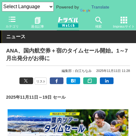
Powered by
Translate
トラベル Watch
旅の情報
セール
カテゴリ
過去記事
検索
Impressサイト
ニュース
ANA、国内航空券＋宿のタイムセール開始。1～7
月出発分がお得に
編集部：白江ちなみ
2025年11月11日 11:28
リスト
2025年11月11日～19日 セール