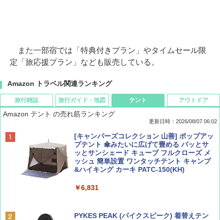
また一部宿では「特典付きプラン」やタイムセール限
定「旅応援プラン」なども販売している。
Amazon トラベル関連ランキング
旅行雑誌
旅行ガイド・地図
テント
アウトドア
Amazon テント の売れ筋ランキング
更新日時：2026/08/07 06:02
ディズニーファン ２０２６年 ９月号 [雑
D40 地球の歩き方 チェンマイ タイ北部の魅
[キャンパーズコレクション 山善] ポップアッ
誌] (ＤＩＳＮＥＹ ＦＡＮ)
力的な町 2026～2027 地球の歩き方D アジア
プテント 傘みたいに広げて畳める パッとサ
ッとサンシェード キューブ フルクローズ メ
ッシュ 簡単設置 ワンタッチテント キャンプ
￥713
￥2,079
&ハイキング カーキ PATC-150(KH)
￥6,831
BE-PAL(ビ-パル) 2026年 9 月号【特別付録:
A09 地球の歩き方 イタリア 2026～2027 地
SOTO ミニマル"旅"財布 ランダム2種】
球の歩き方A ヨーロッパ
PYKES PEAK (パイクスピーク) 着替えテン