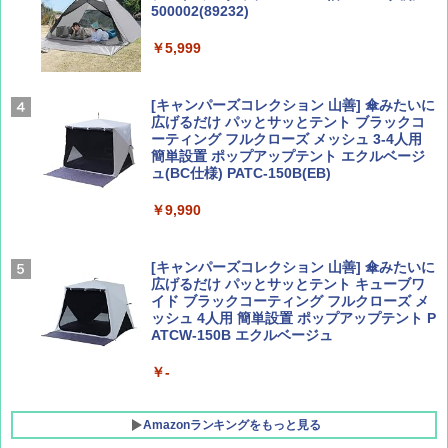
500002(89232)
Coyote No.89 特集 星野道夫 夢見る旅
A26 地球の歩き方 チェコ ポーランド スロヴ
ァキア 2026～2027 地球の歩き方A ヨーロッ
￥5,999
パ
￥1,540
￥2,277
[キャンパーズコレクション 山善] 傘みたいに
広げるだけ パッとサッとテント ブラックコ
ーティング フルクローズ メッシュ 3-4人用
簡単設置 ポップアップテント エクルベージ
AIRLINE（エアライン）2026年9月号【特
新しい日本地理 地図・統計・移動から読み
ュ(BC仕様) PATC-150B(EB)
集】ボーイング110周年を祝して！
解く (講談社現代新書)
￥9,990
￥1,760
￥1,540
[キャンパーズコレクション 山善] 傘みたいに
広げるだけ パッとサッとテント キューブワ
イド ブラックコーティング フルクローズ メ
ッシュ 4人用 簡単設置 ポップアップテント P
ATCW-150B エクルベージュ
￥-
Amazonランキングをもっと見る