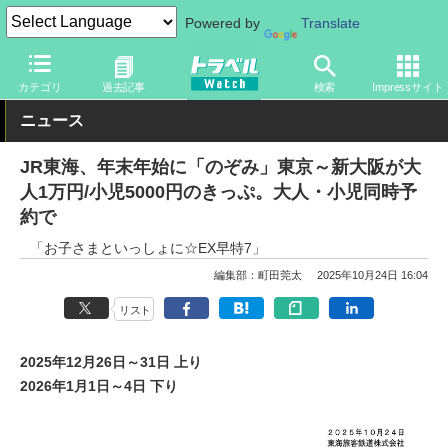
Powered by
Translate
トラベル Watch
企業・政府・官庁
鉄道
JR
カテゴリ
過去記事
検索
Impressサイト
ニュース
JR東海、年末年始に「のぞみ」東京～新大阪が大
人1万円/小児5000円のきっぷ。大人・小児同時予
約で
「お子さまといっしょに☆EX早特7」
編集部：町田莞太
2025年10月24日 16:04
リスト
2025年12月26日～31日 上り
2026年1月1日～4日 下り