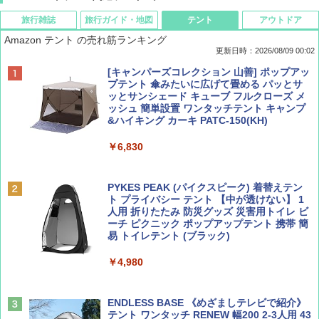
旅行雑誌
旅行ガイド・地図
テント
アウトドア
Amazon テント の売れ筋ランキング
更新日時：2026/08/09 00:02
BE-PAL(ビ-パル) 2026年 9 月号【特別付録:
D40 地球の歩き方 チェンマイ タイ北部の魅
[キャンパーズコレクション 山善] ポップアッ
SOTO ミニマル"旅"財布 ランダム2種】
力的な町 2026～2027 地球の歩き方D アジア
プテント 傘みたいに広げて畳める パッとサ
ッとサンシェード キューブ フルクローズ メ
ッシュ 簡単設置 ワンタッチテント キャンプ
￥1,500
￥2,079
&ハイキング カーキ PATC-150(KH)
￥6,830
ディズニーファン ２０２６年 ９月号 [雑
地球の歩き方 スター・ウォーズ
誌] (ＤＩＳＮＥＹ ＦＡＮ)
PYKES PEAK (パイクスピーク) 着替えテン
￥2,695
ト プライバシー テント 【中が透けない】 1
￥713
人用 折りたたみ 防災グッズ 災害用トイレ ビ
ーチ ピクニック ポップアップテント 携帯 簡
易 トイレテント (ブラック)
山と溪谷 2026年8月号「南アルプス大全」
A09 地球の歩き方 イタリア 2026～2027 地
￥4,980
球の歩き方A ヨーロッパ
￥1,540
￥2,479
ENDLESS BASE 《めざましテレビで紹介》
テント ワンタッチ RENEW 幅200 2-3人用 43