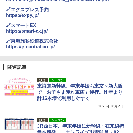
コンパクト 保冷力長持ち
🔗エクスプレス予約
￥2,980
https://expy.jp/
🔗スマートEX
ポインターライト 強力 小型 緑色/赤色/青紫色
https://smart-ex.jp/
USB充電式 高精度 超長距離照射 長時間使用
可能 安全ロック付き 高安全性 金属製耐久 コ
🔗東海旅客鉄道株式会社
ンパクト多機能設計 持ち運び便利 アウトド
https://jr-central.co.jp/
ア/オフィス/教育現場/展示会用 緑
￥1,180
関連記事
電動エアーポンプ SUP用 20PSI 電動ポンプ
鉄道
シーズン
ゴムボート 空気入れ 空気抜き 自動停止 過熱
東海道新幹線、年末年始も東京～新大阪
保護 日光可読lcd 7種類ノズル付き
で「お子さま連れ車両」運行。昨年より
￥7,884
計16本増で利用しやすく
2025年10月21日
鉄道
シーズン
JR西日本、年末年始に新幹線・在来線特
急を増発。「サンライズ出雲91号・92