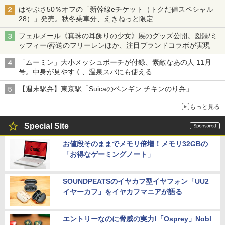
はやぶさ50％オフの「新幹線eチケット（トクだ値スペシャル
28）」発売。秋冬乗車分、えきねっと限定
フェルメール《真珠の耳飾りの少女》展のグッズ公開。図録/ミ
ッフィー/葬送のフリーレンほか、注目ブランドコラボが実現
「ムーミン」大小メッシュポーチが付録、素敵なあの人 11月
号。中身が見やすく、温泉スパにも使える
【週末駅弁】東京駅「Suicaのペンギン チキンのり弁」
もっと見る
Special Site
お値段そのままでメモリ倍増！メモリ32GBの
「お得なゲーミングノート」
SOUNDPEATSのイヤカフ型イヤフォン「UU2
イヤーカフ」をイヤカフマニアが語る
エントリーなのに脅威の実力!「Osprey」Nobl