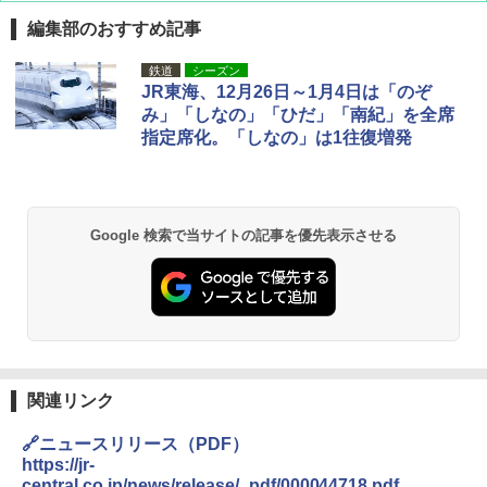
編集部のおすすめ記事
DEWEL パラソル 大型 ビーチ アウトドアパ
鉄道
シーズン
ラソル ガーデン サイトシート付 折りたたみ
JR東海、12月26日～1月4日は「のぞ
防水 UVカット 4段階高さ調整 軽量 収納袋付
み」「しなの」「ひだ」「南紀」を全席
き
指定席化。「しなの」は1往復増発
￥6,459
熊撃退スプレー 熊よけスプレー 熊スプレー
Google 検索で当サイトの記事を優先表示させる
【日本企業販売】超強力クマ対策スプレー 30
0ml（連続噴射30秒）110ml（連続噴射15
秒）射程5～10m 安全ロック搭載 携帯収納袋
付き ヒグマ・イノシシ対策 自治体・教育機
関の購入実績 登山・キャンプ・アウトドア・
防災用品 長期保存可能 緊急時用 日本国内発
送
￥3,680
関連リンク
🔗ニュースリリース（PDF）
GRANDOOR ステンレス保冷剤 2個セット 2
https://jr-
026リニューアル 急速冷凍 空間倍増 衛生的
central.co.jp/news/release/_pdf/000044718.pdf