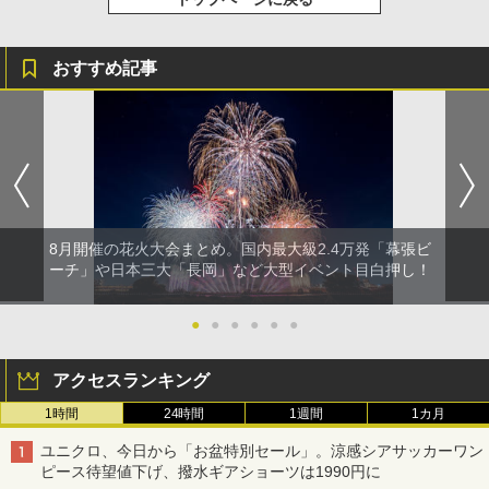
おすすめ記事
8月開催の花火大会まとめ。国内最大級2.4万発「幕張ビ
ーチ」や日本三大「長岡」など大型イベント目白押し！
●
●
●
●
●
●
アクセスランキング
1時間
24時間
1週間
1カ月
ユニクロ、今日から「お盆特別セール」。涼感シアサッカーワン
ピース待望値下げ、撥水ギアショーツは1990円に