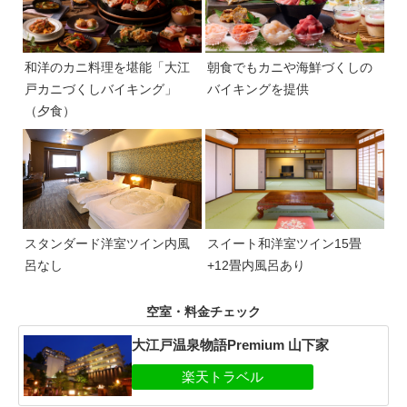
和洋のカニ料理を堪能「大江
朝食でもカニや海鮮づくしの
戸カニづくしバイキング」
バイキングを提供
（夕食）
スタンダード洋室ツイン内風
スイート和洋室ツイン15畳
呂なし
+12畳内風呂あり
空室・料金チェック
大江戸温泉物語Premium 山下家