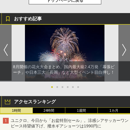
トップページに戻る
おすすめ記事
8月開催の花火大会まとめ。国内最大級2.4万発「幕張ビ
ーチ」や日本三大「長岡」など大型イベント目白押し！
●
●
●
●
●
●
アクセスランキング
1時間
24時間
1週間
1カ月
ユニクロ、今日から「お盆特別セール」。涼感シアサッカーワン
ピース待望値下げ、撥水ギアショーツは1990円に