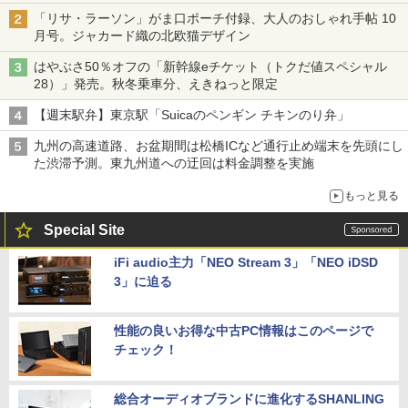
「リサ・ラーソン」がま口ポーチ付録、大人のおしゃれ手帖 10
月号。ジャカード織の北欧猫デザイン
はやぶさ50％オフの「新幹線eチケット（トクだ値スペシャル
28）」発売。秋冬乗車分、えきねっと限定
【週末駅弁】東京駅「Suicaのペンギン チキンのり弁」
九州の高速道路、お盆期間は松橋ICなど通行止め端末を先頭にし
た渋滞予測。東九州道への迂回は料金調整を実施
もっと見る
Special Site
iFi audio主力「NEO Stream 3」「NEO iDSD
3」に迫る
性能の良いお得な中古PC情報はこのページで
チェック！
総合オーディオブランドに進化するSHANLING