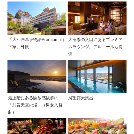
「大江戸温泉物語Premium 山
大浴場の入口にあるプレミア
下家」外観
ムラウンジ。アルコールも提
供
最上階にある開放感抜群の
展望露天風呂
「加賀天空の湯」（男女入替
制）