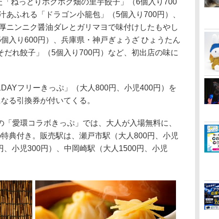
た「ねっとりホクホク畑の里芋餃子」（6個入り700
汁あふれる「ドラゴン小籠包」（5個入り700円）、
濃厚ニンニク醤油ダレとガリマヨで味付けしたもやし
個入り600円）、兵庫県・神戸ぎょうざ ひょうたん
だれ餃子」（5個入り700円）など、初出店の味に
AYフリーきっぷ」（大人800円、小児400円）を
になる引換券が付いてくる。
「愛環コラボきっぷ」では、大人が入場無料に、
特典付き。販売駅は、瀬戸市駅（大人800円、小児
0円、小児300円）、中岡崎駅（大人1500円、小児