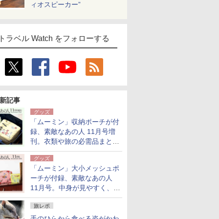
ィオスピーカー”
トラベル Watch をフォローする
新記事
グッズ
「ムーミン」収納ポーチが付
録、素敵なあの人 11月号増
刊。衣類や旅の必需品まとま
る大小2個セット
グッズ
「ムーミン」大小メッシュポ
ーチが付録、素敵なあの人
11月号。中身が見やすく、温
泉スパにも使える
旅レポ
手のひらから食べる姿がかわ