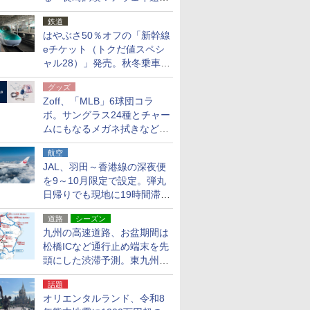
応援キャンペーン」
鉄道
はやぶさ50％オフの「新幹線
eチケット（トクだ値スペシ
ャル28）」発売。秋冬乗車
分、えきねっと限定
グッズ
Zoff、「MLB」6球団コラ
ボ。サングラス24種とチャー
ムにもなるメガネ拭きなど雑
貨24種
航空
JAL、羽田～香港線の深夜便
を9～10月限定で設定。弾丸
日帰りでも現地に19時間滞在
できる
道路
シーズン
九州の高速道路、お盆期間は
松橋ICなど通行止め端末を先
頭にした渋滞予測。東九州道
への迂回は料金調整を実施
話題
オリエンタルランド、令和8