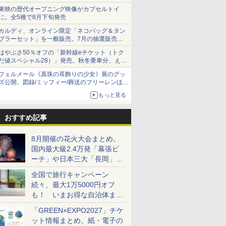
ショーツは1990円に
東映の歴代オープニング映像がカプセルトイ
に。全5種で8月下旬発売
カルディ、オンライン限定「ネコバッグ＆タン
ブラーセット」を一般販売。7月の抽選販売の
当選無効分
はやぶさ50％オフの「新幹線eチケット（トク
だ値スペシャル28）」発売。秋冬乗車分、えき
ねっと限定
フェルメール《真珠の耳飾りの少女》展のグッ
ズ公開。図録/ミッフィー/葬送のフリーレンほ
か、注目ブランドコラボが実現
もっと見る
おすすめ記事
8月開催の花火大会まとめ。
国内最大級2.4万発「幕張ビ
ーチ」や日本三大「長岡」な
ど大型イベント目白押し！
全国で旅行キャンペーン
続々、最大1万5000円オフ
も！ いまお得な自治体まと
め
「GREEN×EXPO2027」チケ
ット情報まとめ。紙・電子の