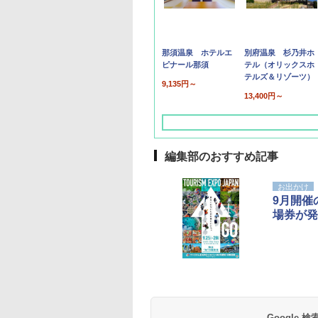
那須温泉 ホテルエ
別府温泉 杉乃井ホ
ピナール那須
テル（オリックスホ
テルズ＆リゾーツ）
9,135円～
13,400円～
編集部のおすすめ記事
お出かけ
9月開催
場券が発
草津温泉 ホテル櫻
品川プリンスホテル
グランドニッコー東
海のサウナ＆スパ
東京ドームホテル
シェラトン・グラン
井
京ベイ 舞浜
オールインクルーシ
デ・トーキョーベ
7,037円～
7,980円～
ブ 島原温泉ホテル
イ・ホテル
14,300円～
6,800円～
南風楼
10,450円～
7,950円～
Google