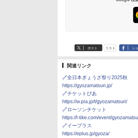
ポスト
リスト
シ
関連リンク
🔗全日本ぎょうざ祭り2025秋
https://gyozamatsuri.jp/
🔗チケットぴあ
https://w.pia.jp/t/gyozamatsuri/
🔗ローソンチケット
https://l-tike.com/event/gyozamatsu
🔗イープラス
https://eplus.jp/gyoza/