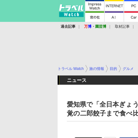
過去記事
万
博
・
園芸博
取材記事
トラベル Watch
旅の情報
目的
グルメ
ニュース
愛知県で「全日本ぎょう
覚の二郎餃子まで食べ