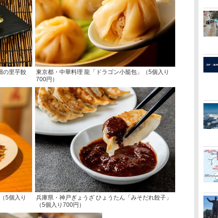
畑の里芋餃
東京都・中華料理 龍「ドラゴン小籠包」（5個入り
700円）
（5個入り
兵庫県・神戸ぎょうざ ひょうたん「みそだれ餃子」
（5個入り700円）