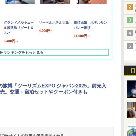
グランドメルキュー
リーベルホテル大阪
那須温泉 ホテルサン
ル淡路島リゾート＆
バレー那須
4,000円～
スパ
11,000円～
5,400円～
ランキングをもっと見る
の旅博「ツーリズムEXPO ジャパン2025」前売入
売。交通＋宿泊セットやクーポン付きも
北陸 福井 あわら
品川プリンスホテ
舞浜ビューホテル
箱根湯本温泉 ホテ
ホテルトラスティ東
オリエンタルホテル
下呂温泉 水明館
住友不動産ホテル ヴ
東京ベイ舞浜ホテル
温泉 清風荘（北陸
ル イーストタワー
ｂｙ ＨＵＬＩＣ
ル おかだ
京ベイサイド
東京ベイ
ィラフォンテーヌグラ
ファーストリゾート
8,250円～
最大級の庭園露天風
（旧：東京ベイ舞浜
ンド東京有明
9,958円～
11,200円～
5,450円～
5,200円～
4,290円～
呂の宿 清風荘）
ホテル）
19,541円～
5,758円～
6,070円～
 検索で当サイトの記事を優先表示させる