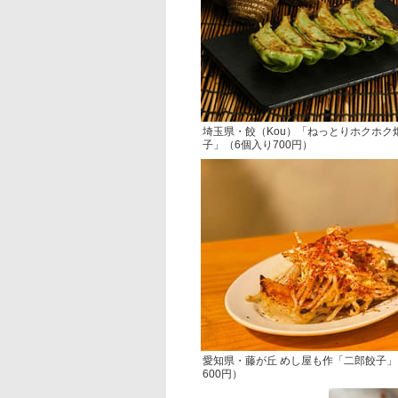
埼玉県・餃（Kou）「ねっとりホクホク
子」（6個入り700円）
愛知県・藤が丘 めし屋も作「二郎餃子」
600円）