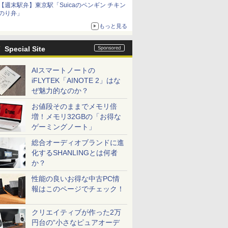
【週末駅弁】東京駅「Suicaのペンギン チキン
のり弁」
もっと見る
Special Site
AIスマートノートの
iFLYTEK「AINOTE 2」はな
ぜ魅力的なのか？
お値段そのままでメモリ倍
増！メモリ32GBの「お得な
ゲーミングノート」
総合オーディオブランドに進
化するSHANLINGとは何者
か？
性能の良いお得な中古PC情
報はこのページでチェック！
クリエイティブが作った2万
円台の“小さなピュアオーデ