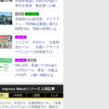
年熊本地震に1000万円超の
寄付を発表。被災者への救援
活動・復旧支援
道路
シーズン
首都高のお盆渋滞、アクアラ
イン～湾岸線は通過に最大2
時間15分。羽田の利用には
「空港西出口」の利用検討を
セール
ユニクロ、今日から「お盆特
別セール」。涼感シアサッカ
ーワンピース待望値下げ、撥
水ギアショーツは1990円に
セール
道路
WILLER、高速バス1kmあた
り5円セール。東京～大阪は
2750円、ご縁に感謝を込め
た20周年記念キャンペーン
Impress Watchシリーズ 人気記事
時間
24時間
1週間
1カ月
ユニクロ、今日から「お盆特別セール」。涼感
シアサッカーワンピース待望値下げ、撥水ギア