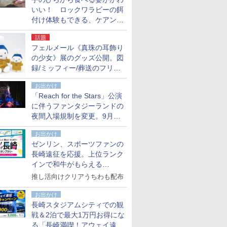
いい！ ロックワラビーの餌
付け体験もできる、ケアンズ
でアサートン高原の日本語ガ
話題
イド付きツアーに参加してみ
フェルメール《真珠の耳飾り
た
の少女》展のグッズ公開。図
録/ミッフィー/葬送のフリー
レンほか、注目ブランドコラ
お出かけ
ボが実現
「Reach for the Stars」公演
に伴うファンタジーランドの
夜間入場規制を変更。9月か
ら18時50分～20時ごろに
お出かけ
ゼンリン、スポーツファンの
長崎遠征を応援。上位ランク
インで和牛がもらえる
「GO！GO！長崎スタンプラ
推し活向けクリアうちわも配布
リー」
お出かけ
長崎スタジアムシティでの観
戦＆2泊で最大1万円お得にな
る「長崎満喫！アウェイ遠征