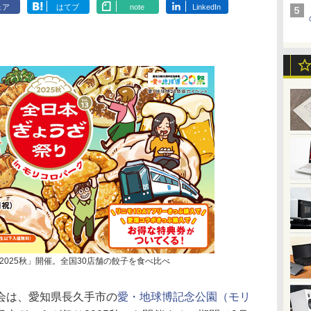
ェア
はてブ
note
LinkedIn
025秋」開催。全国30店舗の餃子を食べ比べ
会は、愛知県長久手市の
愛・地球博記念公園（モリ