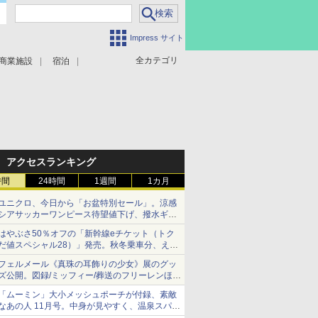
Impress サイト
全カテゴリ
商業施設
宿泊
アクセスランキング
時間
24時間
1週間
1カ月
ユニクロ、今日から「お盆特別セール」。涼感
シアサッカーワンピース待望値下げ、撥水ギア
ショーツは1990円に
はやぶさ50％オフの「新幹線eチケット（トク
だ値スペシャル28）」発売。秋冬乗車分、えき
ねっと限定
フェルメール《真珠の耳飾りの少女》展のグッ
ズ公開。図録/ミッフィー/葬送のフリーレンほ
か、注目ブランドコラボが実現
「ムーミン」大小メッシュポーチが付録、素敵
なあの人 11月号。中身が見やすく、温泉スパに
も使える