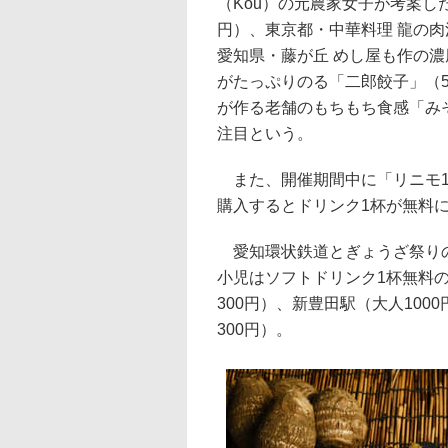
（Kou）の元農家女子が考案し
円）、東京都・中華料理 龍の肉
愛知県・藤が丘 めし屋も作の
がたっぷりのる「二郎餃子」（5
が作る老舗のもちもち食感「みそ
注目という。
また、開催期間中に「リニモ1D
購入するとドリンク1杯が無料
愛知環状鉄道とぎょうざ祭りの
小児はソフトドリンク1杯無料の
300円）、新豊田駅（大人100
300円）。