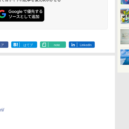
ェア
はてブ
note
LinkedIn
ri/