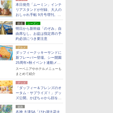
本日発売「ムーミン」インテ
リアスタンドが付録、大人の
おしゃれ手帖 9月号増刊。レ
ザー調で高級感ある2個セッ
鉄道
シーズン
ト
明日から新幹線「のぞみ」自
由席なし。お盆は指定席の予
約必須につき要注意
グルメ
ダッフィークッキーサンドに
新フレーバー登場。シー開園
25周年×秋イベント連動メニ
ュー
スーベニアやホテルメニューも
まとめて紹介
グッズ
「ダッフィー＆フレンズのオ
ータム・サプライズ！」グッ
ズ公開。かぼちゃから顔をの
ぞかせたぬいぐるみチャーム
道路
ほか
名神 大津SA「びわ湖大花火