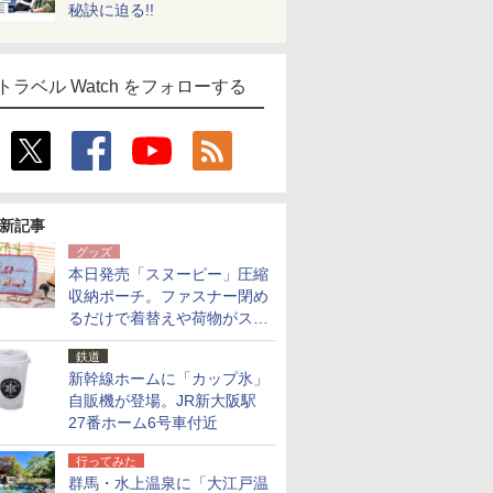
秘訣に迫る!!
トラベル Watch をフォローする
新記事
グッズ
本日発売「スヌーピー」圧縮
収納ポーチ。ファスナー閉め
るだけで着替えや荷物がスリ
ムにまとまる
鉄道
新幹線ホームに「カップ氷」
自販機が登場。JR新大阪駅
27番ホーム6号車付近
行ってみた
群馬・水上温泉に「大江戸温