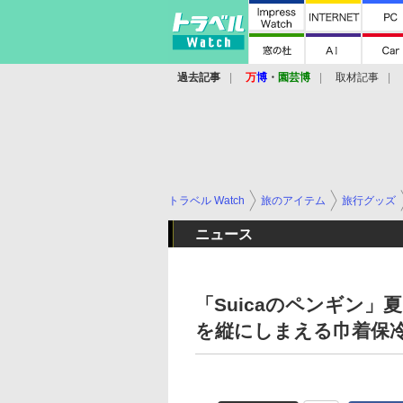
過去記事
万
博
・
園芸博
取材記事
トラベル Watch
旅のアイテム
旅行グッズ
ニュース
「Suicaのペンギン
を縦にしまえる巾着保冷