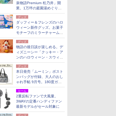
泉物語Premium 松乃井」開
業。1万坪の庭園湯めぐり＆
豪華バイキングを体験してき
グッズ
た！
ダッフィー＆フレンズのハロ
ウィーン新作グッズ。お菓子
モチーフのミラーチャーム/
デザインポーチほか
グッズ
物語の後日談が楽しめる。デ
ィズニーシー「クッキー・ア
ンのハロウィーン・スウィー
トサプライズ」限定グッズ公
グッズ
開
本日発売「ムーミン」ボスト
ンバッグが付録、大人のおし
ゃれ手帖 9月号。180度ガバ
ッと開いて大容量
セール
2重反転ファンで大風量。
3WAYの定番ハンディファン
最新モデルがセール対象に
グッズ