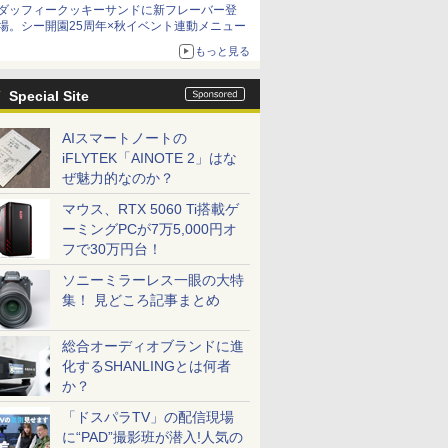
ダッフィークッキーサンドに新フレーバー登
場。シー開園25周年×秋イベント連動メニュー
もっと見る
Special Site
AIスマートノートの
iFLYTEK「AINOTE 2」はな
ぜ魅力的なのか？
マウス、RTX 5060 Ti搭載ゲ
ーミングPCが7万5,000円オ
フで30万円台！
ソニーミラーレス一眼の大特
集！ 見どころ記事まとめ
総合オーディオブランドに進
化するSHANLINGとは何者
か？
「ドスパラTV」の配信現場
に“PAD”撮影班が潜入!人気の