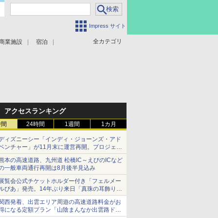
Impress サイト
全カテゴリ
商業施設
宿泊
アクセスランキング
時間
24時間
1週間
1カ月
ディズニーシー「インディ・ジョーンズ・アド
ベンチャー」が11月末に運営再開。プロジェク
ションマッピングを追加、DPAは1500円
熊本の高速道路、九州道 松橋IC～えびのICなど
の一般車両通行再開は8月後半見込み
展覧会公式チケットホルダー付き「フェルメー
ルぴあ」発売。14年ぶり来日「真珠の耳飾りの
少女」ほか37作品のガイド
関西発着、出雲エリア周遊の高速道路料金がお
得になる定額プラン「山陰まんなか出雲路ドラ
イブパス」