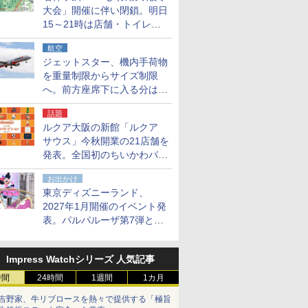
大会」開催に伴い閉鎖。明日
15～21時は店舗・トイレ・
駐車場の利用不可
航空
ジェットスター、機内手荷物
を重量制限からサイズ制限
へ。前方座席下に入る分はす
べての運賃で無料に
話題
ルクア大阪の新館「ルクア
サウス」今秋開業の21店舗を
発表。全国初のちいかわパー
クストア/サンリオ新業態1号
お出かけ
店など
東京ディズニーランド、
2027年1月開催のイベント発
表。パルパルーザ第7弾とし
て「ミニーのファンダーラン
ド」を再演
Impress Watchシリーズ 人気記事
時間
24時間
1週間
1カ月
吉野家、牛リブロースを熱々で提供する「極旨