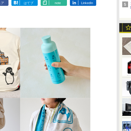
ェア
はてブ
note
LinkedIn