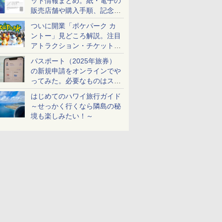
ット情報まとめ。紙・電子の
販売店舗や購入手順、記念チ
ケットも解説
ついに開業「ポケパーク カ
ントー」見どころ解説。注目
アトラクション・チケット手
配・来場前に必要な準備は？
パスポート（2025年旅券）
の新規申請をオンラインでや
ってみた。必要なものはスマ
ホとマイナカードのみ
はじめてのハワイ旅行ガイド
～せっかく行くなら隣島の秘
境も楽しみたい！～