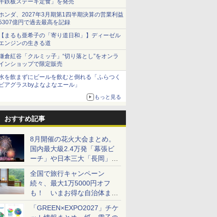
牛鉄板ステーキ定食」を発売
ホンダ、2027年3月期第1四半期決算の営業利益
5307億円で過去最高を記録
【まるも亜希子の「寄り道日和」】ディーゼル
エンジンの生きる道
鎌倉紅谷「クルミッ子」“切り落とし”をオンラ
インショップで限定販売
水を飲まずにビールを飲むと倒れる「ふらつく
ビアグラスbyよなよなエール」
もっと見る
おすすめ記事
8月開催の花火大会まとめ。
国内最大級2.4万発「幕張ビ
ーチ」や日本三大「長岡」な
ど大型イベント目白押し！
全国で旅行キャンペーン
続々、最大1万5000円オフ
も！ いまお得な自治体まと
め
「GREEN×EXPO2027」チケ