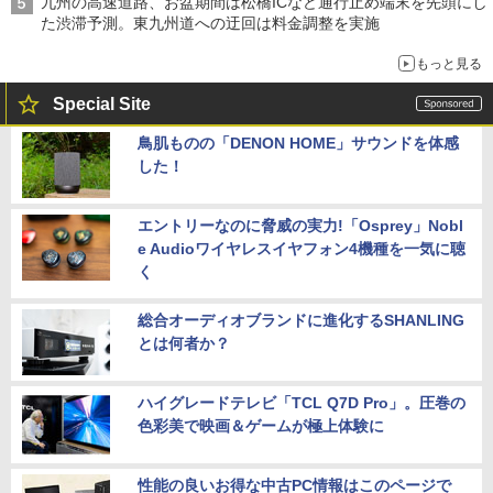
九州の高速道路、お盆期間は松橋ICなど通行止め端末を先頭にし
た渋滞予測。東九州道への迂回は料金調整を実施
もっと見る
Special Site
鳥肌ものの「DENON HOME」サウンドを体感
した！
エントリーなのに脅威の実力!「Osprey」Nobl
e Audioワイヤレスイヤフォン4機種を一気に聴
く
総合オーディオブランドに進化するSHANLING
とは何者か？
ハイグレードテレビ「TCL Q7D Pro」。圧巻の
色彩美で映画＆ゲームが極上体験に
性能の良いお得な中古PC情報はこのページで