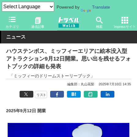
Powered by
Translate
トラベル Watch
地域
国内旅行
長崎
カテゴリ
過去記事
検索
Impressサイト
ニュース
ハウステンボス、ミッフィーエリアに絵本没入型
アトラクション9月12日開業。思い出を残せるフォ
トブックの詳細も発表
「ミッフィーのドリームストーリーブック」
編集部：丸山花梨
2025年7月10日 14:35
リスト
2025年9月12日 開業