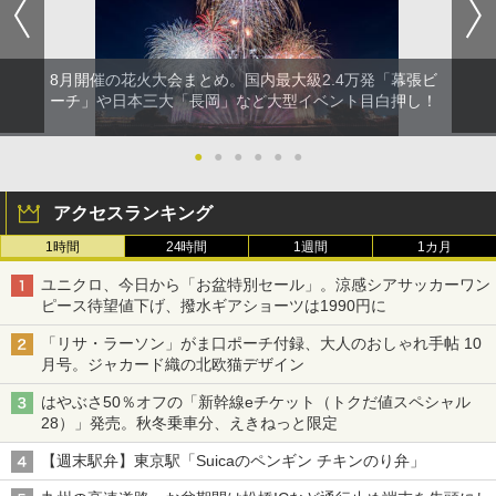
8月開催の花火大会まとめ。国内最大級2.4万発「幕張ビ
ーチ」や日本三大「長岡」など大型イベント目白押し！
●
●
●
●
●
●
アクセスランキング
1時間
24時間
1週間
1カ月
ユニクロ、今日から「お盆特別セール」。涼感シアサッカーワン
ピース待望値下げ、撥水ギアショーツは1990円に
「リサ・ラーソン」がま口ポーチ付録、大人のおしゃれ手帖 10
月号。ジャカード織の北欧猫デザイン
はやぶさ50％オフの「新幹線eチケット（トクだ値スペシャル
28）」発売。秋冬乗車分、えきねっと限定
【週末駅弁】東京駅「Suicaのペンギン チキンのり弁」