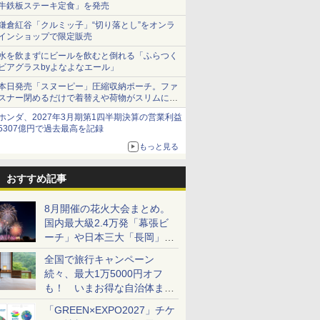
牛鉄板ステーキ定食」を発売
鎌倉紅谷「クルミッ子」“切り落とし”をオンラ
インショップで限定販売
水を飲まずにビールを飲むと倒れる「ふらつく
ビアグラスbyよなよなエール」
本日発売「スヌーピー」圧縮収納ポーチ。ファ
スナー閉めるだけで着替えや荷物がスリムにま
とまる
ホンダ、2027年3月期第1四半期決算の営業利益
5307億円で過去最高を記録
もっと見る
おすすめ記事
8月開催の花火大会まとめ。
国内最大級2.4万発「幕張ビ
ーチ」や日本三大「長岡」な
ど大型イベント目白押し！
全国で旅行キャンペーン
続々、最大1万5000円オフ
も！ いまお得な自治体まと
め
「GREEN×EXPO2027」チケ