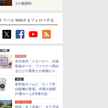
オの醍醐味
トラベル Watch をフォローする
新記事
グッズ
本日発売「スヌーピー」圧縮
収納ポーチ。ファスナー閉め
るだけで着替えや荷物がスリ
ムにまとまる
鉄道
新幹線ホームに「カップ氷」
自販機が登場。JR新大阪駅
27番ホーム6号車付近
行ってみた
群馬・水上温泉に「大江戸温