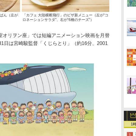
んぱん（左が
「カフェ 大陸横断飛行」のピザ新メニュー（左が“コ
ロネーションサラダ”、右が“6種のチーズ”）
オリヲン座」では短編アニメーション映画を月替
1日は宮崎駿監督「くじらとり」（約16分、2001
1