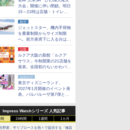
名神 大津SA「びわ湖大花火
大会」開催に伴い閉鎖。明日
15～21時は店舗・トイレ・
駐車場の利用不可
航空
ジェットスター、機内手荷物
を重量制限からサイズ制限
へ。前方座席下に入る分はす
べての運賃で無料に
話題
ルクア大阪の新館「ルクア
サウス」今秋開業の21店舗を
発表。全国初のちいかわパー
クストア/サンリオ新業態1号
お出かけ
店など
東京ディズニーランド、
2027年1月開催のイベント発
表。パルパルーザ第7弾とし
て「ミニーのファンダーラン
ド」を再演
Impress Watchシリーズ 人気記事
時間
24時間
1週間
1カ月
吉野家、牛リブロースを熱々で提供する「極旨