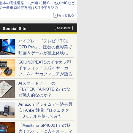
熊本の高速道路、九州道 松橋IC～えびのICなど
の一般車両通行再開は8月後半見込み
もっと見る
Special Site
ハイグレードテレビ「TCL
Q7D Pro」。圧巻の色彩美で
映画＆ゲームが極上体験に
SOUNDPEATSのイヤカフ型
イヤフォン「UU2イヤーカ
フ」をイヤカフマニアが語る
AIスマートノートの
iFLYTEK「AINOTE 2」はな
ぜ魅力的なのか？
Amazon プライムデー過去最
安! Anker注目プロジェクタ
ー3モデルを使ってみた
「A&ultima SP4000T」の魅
力！ポケットに入るオーディ