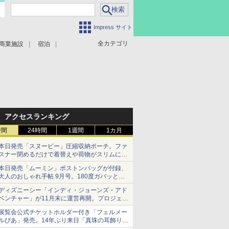
Impress サイト
全カテゴリ
商業施設
宿泊
アクセスランキング
時間
24時間
1週間
1カ月
本日発売「スヌーピー」圧縮収納ポーチ。ファ
スナー閉めるだけで着替えや荷物がスリムにま
とまる
本日発売「ムーミン」ボストンバッグが付録、
大人のおしゃれ手帖 9月号。180度ガバッと開
いて大容量
ディズニーシー「インディ・ジョーンズ・アド
ベンチャー」が11月末に運営再開。プロジェク
ションマッピングを追加、DPAは1500円
展覧会公式チケットホルダー付き「フェルメー
ルぴあ」発売。14年ぶり来日「真珠の耳飾りの
少女」ほか37作品のガイド