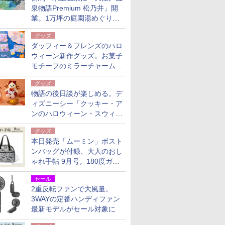
泉物語Premium 松乃井」開
業。1万坪の庭園湯めぐり＆
豪華バイキングを体験してき
グッズ
た！
ダッフィー＆フレンズのハロ
ウィーン新作グッズ。お菓子
モチーフのミラーチャーム/
デザインポーチほか
グッズ
物語の後日談が楽しめる。デ
ィズニーシー「クッキー・ア
ンのハロウィーン・スウィー
トサプライズ」限定グッズ公
グッズ
開
本日発売「ムーミン」ボスト
ンバッグが付録、大人のおし
ゃれ手帖 9月号。180度ガバ
ッと開いて大容量
セール
2重反転ファンで大風量。
3WAYの定番ハンディファン
最新モデルがセール対象に