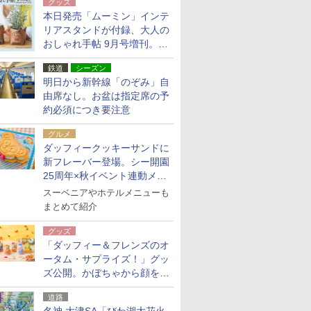
グッズ
本日発売「ムーミン」インテ
リアスタンドが付録、大人の
おしゃれ手帖 9月号増刊。レ
ザー調で高級感ある2個セッ
鉄道
シーズン
ト
明日から新幹線「のぞみ」自
由席なし。お盆は指定席の予
約必須につき要注意
グルメ
ダッフィークッキーサンドに
新フレーバー登場。シー開園
25周年×秋イベント連動メニ
ュー
スーベニアやホテルメニューも
まとめて紹介
グッズ
「ダッフィー＆フレンズのオ
ータム・サプライズ！」グッ
ズ公開。かぼちゃから顔をの
ぞかせたぬいぐるみチャーム
道路
ほか