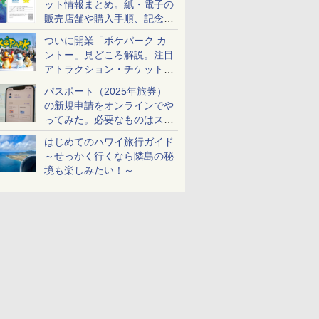
ット情報まとめ。紙・電子の
販売店舗や購入手順、記念チ
ケットも解説
ついに開業「ポケパーク カ
ントー」見どころ解説。注目
アトラクション・チケット手
配・来場前に必要な準備は？
パスポート（2025年旅券）
の新規申請をオンラインでや
ってみた。必要なものはスマ
ホとマイナカードのみ
はじめてのハワイ旅行ガイド
～せっかく行くなら隣島の秘
境も楽しみたい！～