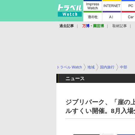
過去記事
万
博
・
園芸博
取材記事
トラベル Watch
地域
国内旅行
中部
ニュース
ジブリパーク、「崖の
ルすくい開催。8月入場