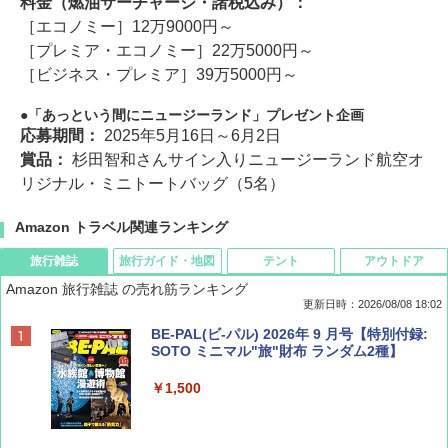
料金（燃油サーチャージ・諸税込み）：
［エコノミー］12万9000円～
［プレミア・エコノミー］22万5000円～
［ビジネス・プレミア］39万5000円～
「あっという間にニュージーランド」プレゼント企画
応募期間：
2025年5月16日～6月2日
賞品：
杉田智和さんサイン入りニュージーランド航空オ
リジナル・ミニトートバッグ（5名）
Amazon トラベル関連ランキング
旅行雑誌
旅行ガイド・地図
テント
アウトドア
Amazon 旅行雑誌 の売れ筋ランキング
更新日時：2026/08/08 18:02
BE-PAL(ビ-パル) 2026年 9 月号【特別付録:
SOTO ミニマル"旅"財布 ランダム2種】
￥1,500