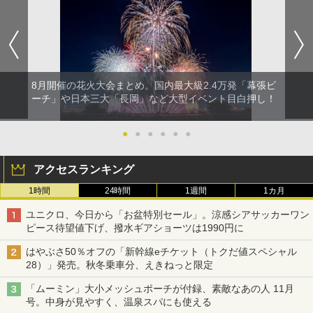
8月開催の花火大会まとめ。国内最大級2.4万発「幕張ビ
ーチ」や日本三大「長岡」など大型イベント目白押し！
●
●
●
●
●
●
アクセスランキング
1時間
24時間
1週間
1カ月
ユニクロ、今日から「お盆特別セール」。涼感シアサッカーワン
ピース待望値下げ、撥水ギアショーツは1990円に
はやぶさ50％オフの「新幹線eチケット（トクだ値スペシャル
28）」発売。秋冬乗車分、えきねっと限定
「ムーミン」大小メッシュポーチが付録、素敵なあの人 11月
号。中身が見やすく、温泉スパにも使える