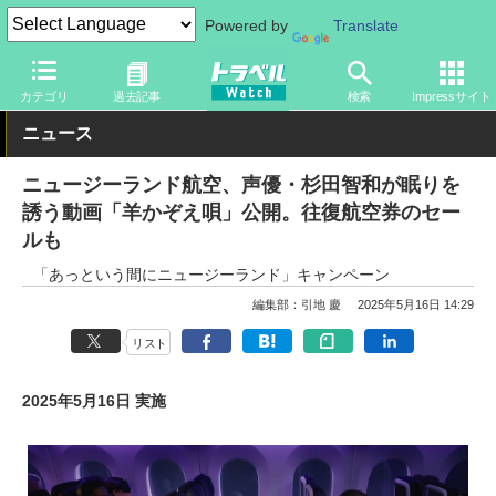
Powered by
Translate
トラベル Watch
企業・政府・官庁
海外エアライン
カテゴリ
過去記事
検索
Impressサイト
ニュース
ニュージーランド航空、声優・杉田智和が眠りを
誘う動画「羊かぞえ唄」公開。往復航空券のセー
ルも
「あっという間にニュージーランド」キャンペーン
編集部：引地 慶
2025年5月16日 14:29
リスト
2025年5月16日 実施