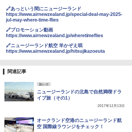
￥2,479
ENDLESS BASE 《めざましテレビで紹介》
🔗あっという間にニュージーランド
テント ワンタッチ RENEW 幅200 2-3人用 43
BUNDOK(バンドック)ソロ ドーム 1 EX BDK
https://www.airnewzealand.jp/special-deal-may-2025-
500002(88859)
-08EX カーキ ソロキャンプ ポリエステル フ
jul-may-where-time-flies
レーム ドーム型 テント
A26 地球の歩き方 チェコ ポーランド スロヴ
ァキア 2026～2027 地球の歩き方A ヨーロッ
￥5,999
🔗プロモーション動画
パ
￥-
https://www.airnewzealand.jp/wheretimeflies
￥2,277
[キャンパーズコレクション 山善] 傘みたいに
🔗ニュージーランド航空 羊かぞえ唄
広げるだけ パッとサッとテント ブラックコ
DEWEL パラソル 大型 ビーチ アウトドアパ
https://www.airnewzealand.jp/hitsujikazoeuta
ーティング フルクローズ メッシュ 3-4人用
ラソル ガーデン サイトシート付 折りたたみ
簡単設置 ポップアップテント エクルベージ
防水 UVカット 4段階高さ調整 軽量 収納袋付
新しい日本地理 地図・統計・移動から読み
ュ(BC仕様) PATC-150B(EB)
き
解く (講談社現代新書)
関連記事
￥9,990
￥6,459
￥1,540
旅レポ
ニュージーランドの北島で自然満喫ドラ
[キャンパーズコレクション 山善] 傘みたいに
ポインターライト 強力 小型 緑色/赤色/青紫色
広げるだけ パッとサッとテント キューブワ
USB充電式 高精度 超長距離照射 長時間使用
イブ旅（その1）
イド ブラックコーティング フルクローズ メ
可能 安全ロック付き 高安全性 金属製耐久 コ
2017年12月13日
ッシュ 4人用 簡単設置 ポップアップテント P
ンパクト多機能設計 持ち運び便利 アウトド
ATCW-150B エクルベージュ
ア/オフィス/教育現場/展示会用 緑
オークランド空港のニュージーランド航
￥-
￥1,180
空 国際線ラウンジをチェック！