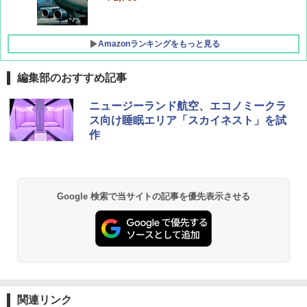
Amazonランキングをもっと見る
編集部のおすすめ記事
D40 地球の歩き方 チェンマイ タイ北部の魅
[キャンパーズコレクション 山善] ポップアッ
熊撃退スプレー 熊よけスプレー 熊スプレー
ニュージーランド航空、エコノミークラ
力的な町 2026～2027 地球の歩き方D アジア
プテント 傘みたいに広げて畳める パッとサ
【日本企業販売】超強力クマ対策スプレー 30
ス向け睡眠エリア「スカイネスト」を試
ッとサンシェード キューブ フルクローズ メ
0ml（連続噴射30秒）110ml（連続噴射15
作
ッシュ 簡単設置 ワンタッチテント キャンプ
秒）射程5～10m 安全ロック搭載 携帯収納袋
￥2,079
&ハイキング カーキ PATC-150(KH)
付き ヒグマ・イノシシ対策 自治体・教育機
関の購入実績 登山・キャンプ・アウトドア・
防災用品 長期保存可能 緊急時用 日本国内発
￥6,830
送
地球の歩き方 スター・ウォーズ
Google 検索で当サイトの記事を優先表示させる
￥3,680
PYKES PEAK (パイクスピーク) 着替えテン
￥2,695
ト プライバシー テント 【中が透けない】 1
人用 折りたたみ 防災グッズ 災害用トイレ ビ
ーチ ピクニック ポップアップテント 携帯 簡
GRANDOOR ステンレス保冷剤 2個セット 2
易 トイレテント (グレー)
026リニューアル 急速冷凍 空間倍増 衛生的
コンパクト 保冷力長持ち
A09 地球の歩き方 イタリア 2026～2027 地
￥4,980
球の歩き方A ヨーロッパ
￥2,980
関連リンク