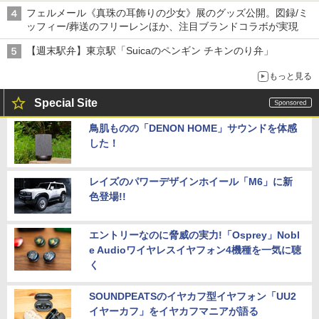
フェルメール《真珠の耳飾りの少女》展のグッズ公開。図録/ミ
ッフィー/葬送のフリーレンほか、注目ブランドコラボが実現
【週末駅弁】東京駅「Suicaのペンギン チキンのり弁」
もっと見る
Special Site
鳥肌ものの「DENON HOME」サウンドを体感
した！
レイズのパワーデザインホイール「M6」に新
色登場!!
エントリーなのに脅威の実力!「Osprey」Nobl
e Audioワイヤレスイヤフォン4機種を一気に聴
く
SOUNDPEATSのイヤカフ型イヤフォン「UU2
イヤーカフ」をイヤカフマニアが語る