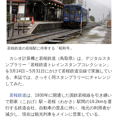
若桜鉄道の若桜駅に停車する「昭和号」
カシオ計算機と若桜鉄道（鳥取県）は、デジタルスタ
ンプラリー「若桜鉄道トレインスタンプコレクション」
を3月14日～5月31日にかけて若桜鉄道沿線で実施してい
る。本誌では、さっそく同スタンプラリーにチャレンジ
してみた。
若桜鉄道
は、1930年に開通した国鉄若桜線を引き継い
で郡家（こおげ）駅～若桜（わかさ）駅間の19.2kmを運
行する鉄道会社。自動車の普及に伴い、地元の利用者が
減少し、現在は観光列車をメインに営業している。