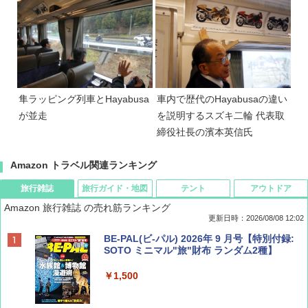
隼ラッピング列車とHayabusa
車内で歴代のHayabusaの違い
が並走
を説明するスズキ二輪 代表取
締役社長の濱本英信氏
Amazon トラベル関連ランキング
旅行雑誌
旅行ガイド・地図
テント
アウトドア
Amazon 旅行雑誌 の売れ筋ランキング
更新日時：2026/08/08 12:02
BE-PAL(ビ-パル) 2026年 9 月号【特別付録:
SOTO ミニマル"旅"財布 ランダム2種】
￥1,500