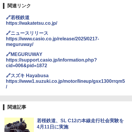
防水 UVカット 4段階高さ調整 軽量 収納袋付
き
関連リンク
ENDLESS BASE 《めざましテレビで紹介》
テント ワンタッチ RENEW 幅200 2-3人用 43
￥6,459
🔗若桜鉄道
500002(88859)
https://wakatetsu.co.jp/
A09 地球の歩き方 イタリア 2026～2027 地
球の歩き方A ヨーロッパ
￥5,999
ポインターライト 強力 小型 緑色/赤色/青紫色
🔗ニュースリリース
USB充電式 高精度 超長距離照射 長時間使用
https://www.casio.co.jp/release/2025/0217-
￥2,479
可能 安全ロック付き 高安全性 金属製耐久 コ
meguruway/
[キャンパーズコレクション 山善] 傘みたいに
ンパクト多機能設計 持ち運び便利 アウトド
広げるだけ パッとサッとテント ブラックコ
ア/オフィス/教育現場/展示会用 緑
🔗MEGURUWAY
ーティング フルクローズ メッシュ 3-4人用
https://support.casio.jp/information.php?
簡単設置 ポップアップテント エクルベージ
A26 地球の歩き方 チェコ ポーランド スロヴ
￥1,180
cid=006&pid=1872
ュ(BC仕様) PATC-150B(EB)
ァキア 2026～2027 地球の歩き方A ヨーロッ
パ
🔗スズキ Hayabusa
￥9,990
熊撃退スプレー 熊よけスプレー 熊スプレー
https://www1.suzuki.co.jp/motor/lineup/gsx1300rrqm5
￥2,277
【日本企業販売】超強力クマ対策スプレー 30
/
0ml（連続噴射30秒）110ml（連続噴射15
[キャンパーズコレクション 山善] 傘みたいに
秒）射程5～10m 安全ロック搭載 携帯収納袋
広げるだけ パッとサッとテント キューブワ
付き ヒグマ・イノシシ対策 自治体・教育機
イド ブラックコーティング フルクローズ メ
関の購入実績 登山・キャンプ・アウトドア・
関連記事
ッシュ 4人用 簡単設置 ポップアップテント P
防災用品 長期保存可能 緊急時用 日本国内発
ATCW-150B エクルベージュ
送
若桜鉄道、SL C12の本線走行社会実験を
￥-
￥3,680
4月11日に実施