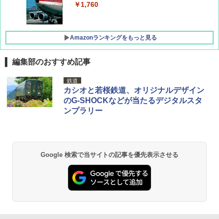
￥1,760
Amazonランキングをもっと見る
編集部のおすすめ記事
D40 地球の歩き方 チェンマイ タイ北部の魅
[キャンパーズコレクション 山善] ポップアッ
GRANDOOR ステンレス保冷剤 2個セット 2
鉄道
力的な町 2026～2027 地球の歩き方D アジア
プテント 傘みたいに広げて畳める パッとサ
026リニューアル 急速冷凍 空間倍増 衛生的
カシオと若桜鉄道、オリジナルデザイン
ッとサンシェード キューブ フルクローズ メ
コンパクト 保冷力長持ち
のG-SHOCKなどが当たるデジタルスタ
ッシュ 簡単設置 ワンタッチテント キャンプ
￥2,079
ンプラリー
&ハイキング カーキ PATC-150(KH)
￥2,980
￥6,830
地球の歩き方 スター・ウォーズ
BUNDOK(バンドック)ソロ ドーム 1 EX BDK
-08EX カーキ ソロキャンプ ポリエステル フ
Google 検索で当サイトの記事を優先表示させる
PYKES PEAK (パイクスピーク) 着替えテン
レーム ドーム型 テント
￥2,695
ト プライバシー テント 【中が透けない】 1
人用 折りたたみ 防災グッズ 災害用トイレ ビ
￥14,800
ーチ ピクニック ポップアップテント 携帯 簡
易 トイレテント (ブラック)
僕が見た未来【完全版】
DEWEL パラソル 大型 ビーチ アウトドアパ
￥4,980
ラソル ガーデン サイトシート付 折りたたみ
￥0