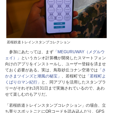
若桜鉄道トレインスタンプコレクション
参加にあたっては、まず
「MEGURUWAY（メグルウ
ェイ）」
というカシオ計算機が開発したスマートフォン
向けのアプリをインストールし、ユーザー登録を済ませ
ておく必要がある。実は、鳥取砂丘コナン空港では
「さ
かさまツインズと潮風の秘宝」
、若桜町では
「若桜町よ
くばりロマン紀行」
と、同アプリを活用したスタンプラ
リーがそれぞれ3月31日まで実施されているので、あわ
せて楽しむのもアリだ。
「若桜鉄道トレインスタンプコレクション」の場合、立
ち寄りスポットごとにQRコードを読み込んだり、GPS