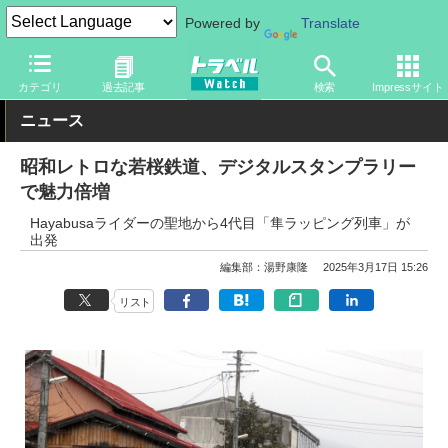
Powered by
Translate
トラベル Watch
旅の方法
鉄旅
カテゴリ
過去記事
検索
Impressサイト
ニュース
昭和レトロな若桜鉄道、デジタルスタンプラリー
で魅力倍増
Hayabusaライダーの聖地から4代目「隼ラッピング列車」が
出発
編集部：湯野康隆
2025年3月17日 15:26
リスト