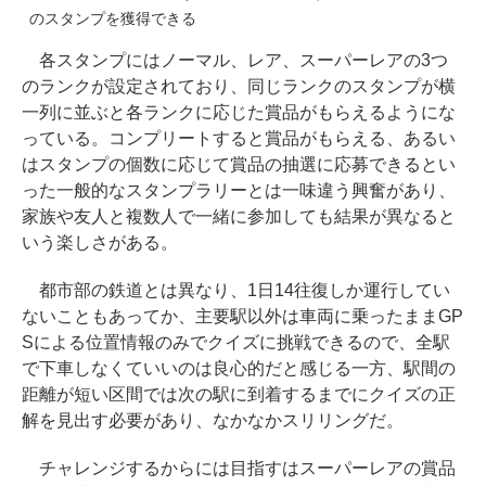
のスタンプを獲得できる
各スタンプにはノーマル、レア、スーパーレアの3つ
のランクが設定されており、同じランクのスタンプが横
一列に並ぶと各ランクに応じた賞品がもらえるようにな
っている。コンプリートすると賞品がもらえる、あるい
はスタンプの個数に応じて賞品の抽選に応募できるとい
った一般的なスタンプラリーとは一味違う興奮があり、
家族や友人と複数人で一緒に参加しても結果が異なると
いう楽しさがある。
都市部の鉄道とは異なり、1日14往復しか運行してい
ないこともあってか、主要駅以外は車両に乗ったままGP
Sによる位置情報のみでクイズに挑戦できるので、全駅
で下車しなくていいのは良心的だと感じる一方、駅間の
距離が短い区間では次の駅に到着するまでにクイズの正
解を見出す必要があり、なかなかスリリングだ。
チャレンジするからには目指すはスーパーレアの賞品