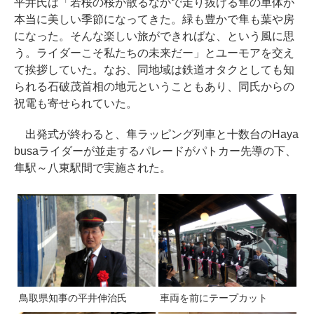
平井氏は「若桜の桜が散るなかで走り抜ける隼の車体が
本当に美しい季節になってきた。緑も豊かで隼も葉や房
になった。そんな楽しい旅ができればな、という風に思
う。ライダーこそ私たちの未来だー」とユーモアを交え
て挨拶していた。なお、同地域は鉄道オタクとしても知
られる石破茂首相の地元ということもあり、同氏からの
祝電も寄せられていた。
出発式が終わると、隼ラッピング列車と十数台のHaya
busaライダーが並走するパレードがパトカー先導の下、
隼駅～八東駅間で実施された。
鳥取県知事の平井伸治氏
車両を前にテープカット