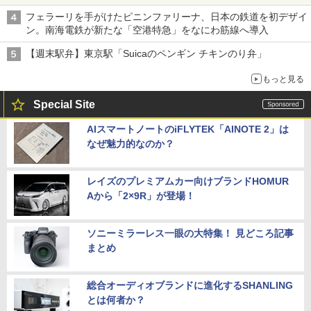
フェラーリを手がけたピニンファリーナ、日本の鉄道を初デザイ
ン。南海電鉄が新たな「空港特急」をなにわ筋線へ導入
【週末駅弁】東京駅「Suicaのペンギン チキンのり弁」
もっと見る
Special Site
AIスマートノートのiFLYTEK「AINOTE 2」は
なぜ魅力的なのか？
レイズのプレミアムカー向けブランドHOMUR
Aから「2×9R」が登場！
ソニーミラーレス一眼の大特集！ 見どころ記事
まとめ
総合オーディオブランドに進化するSHANLING
とは何者か？