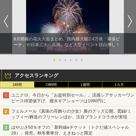
8月開催の花火大会まとめ。国内最大級2.4万発「幕張ビ
ーチ」や日本三大「長岡」など大型イベント目白押し！
●
●
●
●
●
●
アクセスランキング
1時間
24時間
1週間
1カ月
ユニクロ、今日から「お盆特別セール」。涼感シアサッカーワン
ピース待望値下げ、撥水ギアショーツは1990円に
フェルメール《真珠の耳飾りの少女》展のグッズ公開。図録/ミ
ッフィー/葬送のフリーレンほか、注目ブランドコラボが実現
はやぶさ50％オフの「新幹線eチケット（トクだ値スペシャル
28）」発売。秋冬乗車分、えきねっと限定