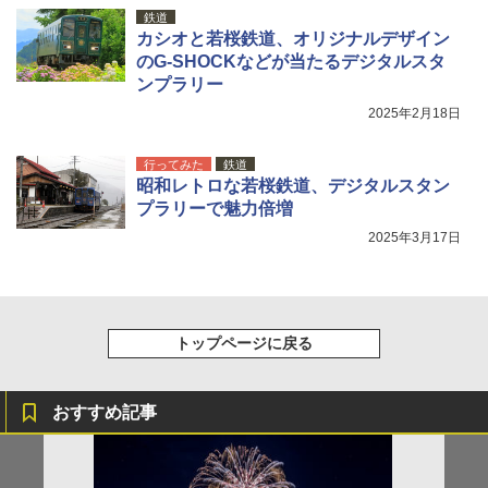
ッシュ 4人用 簡単設置 ポップアップテント P
ゴムボート 空気入れ 空気抜き 自動停止 過熱
鉄道
ATCW-150B エクルベージュ
保護 日光可読lcd 7種類ノズル付き
カシオと若桜鉄道、オリジナルデザイン
のG-SHOCKなどが当たるデジタルスタ
￥-
￥7,884
ンプラリー
2025年2月18日
行ってみた
鉄道
昭和レトロな若桜鉄道、デジタルスタン
プラリーで魅力倍増
2025年3月17日
トップページに戻る
おすすめ記事