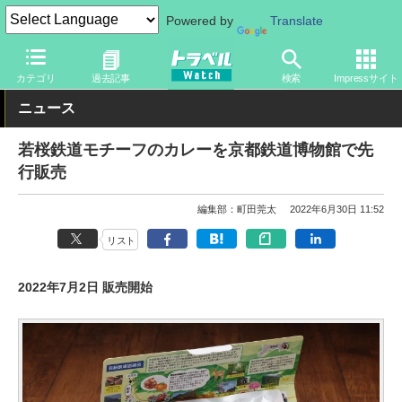
Powered by
Translate
トラベル Watch
旅の情報
観光地
博物館
カテゴリ
過去記事
検索
Impressサイト
ニュース
若桜鉄道モチーフのカレーを京都鉄道博物館で先
行販売
編集部：町田莞太
2022年6月30日 11:52
リスト
2022年7月2日 販売開始