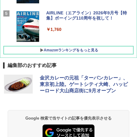
AIRLINE（エアライン）2026年9月号【特
集】ボーイング110周年を祝して！
￥1,760
Amazonランキングをもっと見る
編集部のおすすめ記事
地球の歩き方 スター・ウォーズ
[キャンパーズコレクション 山善] ポップアッ
DEWEL パラソル 大型 ビーチ アウトドアパ
金沢カレーの元祖「ターバンカレー」、
プテント 傘みたいに広げて畳める パッとサ
ラソル ガーデン サイトシート付 折りたたみ
東京初上陸。ゲートシティ大崎、ハッピ
ッとサンシェード キューブ フルクローズ メ
防水 UVカット 4段階高さ調整 軽量 収納袋付
￥2,695
ーロード大山商店街に9月オープン
ッシュ 簡単設置 ワンタッチテント キャンプ
き
&ハイキング カーキ PATC-150(KH)
￥6,459
￥6,830
A09 地球の歩き方 イタリア 2026～2027 地
Google 検索で当サイトの記事を優先表示させる
球の歩き方A ヨーロッパ
熊撃退スプレー 熊よけスプレー 熊スプレー
PYKES PEAK (パイクスピーク) 着替えテン
【日本企業販売】超強力クマ対策スプレー 30
ト プライバシー テント 【中が透けない】 1
0ml（連続噴射30秒）110ml（連続噴射15
￥2,479
人用 折りたたみ 防災グッズ 災害用トイレ ビ
秒）射程5～10m 安全ロック搭載 携帯収納袋