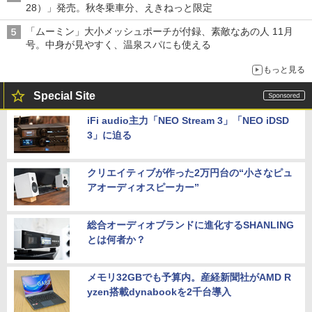
28）」発売。秋冬乗車分、えきねっと限定
「ムーミン」大小メッシュポーチが付録、素敵なあの人 11月
号。中身が見やすく、温泉スパにも使える
もっと見る
Special Site
iFi audio主力「NEO Stream 3」「NEO iDSD
3」に迫る
クリエイティブが作った2万円台の“小さなピュ
アオーディオスピーカー”
総合オーディオブランドに進化するSHANLING
とは何者か？
メモリ32GBでも予算内。産経新聞社がAMD R
yzen搭載dynabookを2千台導入