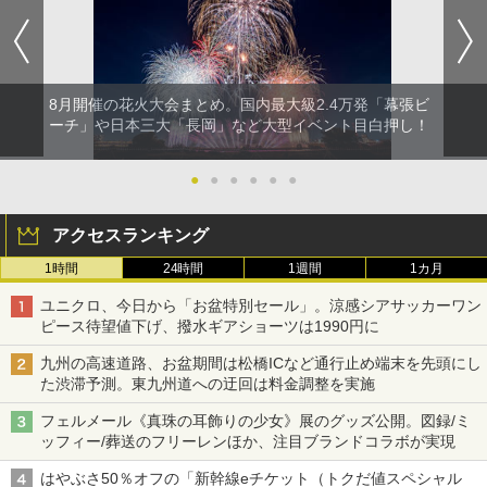
8月開催の花火大会まとめ。国内最大級2.4万発「幕張ビ
ーチ」や日本三大「長岡」など大型イベント目白押し！
●
●
●
●
●
●
アクセスランキング
1時間
24時間
1週間
1カ月
ユニクロ、今日から「お盆特別セール」。涼感シアサッカーワン
ピース待望値下げ、撥水ギアショーツは1990円に
九州の高速道路、お盆期間は松橋ICなど通行止め端末を先頭にし
た渋滞予測。東九州道への迂回は料金調整を実施
フェルメール《真珠の耳飾りの少女》展のグッズ公開。図録/ミ
ッフィー/葬送のフリーレンほか、注目ブランドコラボが実現
はやぶさ50％オフの「新幹線eチケット（トクだ値スペシャル