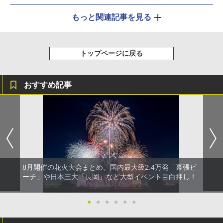
もっと関連記事を見る
トップページに戻る
おすすめ記事
8月開催の花火大会まとめ。国内最大級2.4万発「幕張ビ
ーチ」や日本三大「長岡」など大型イベント目白押し！
●
●
●
●
●
●