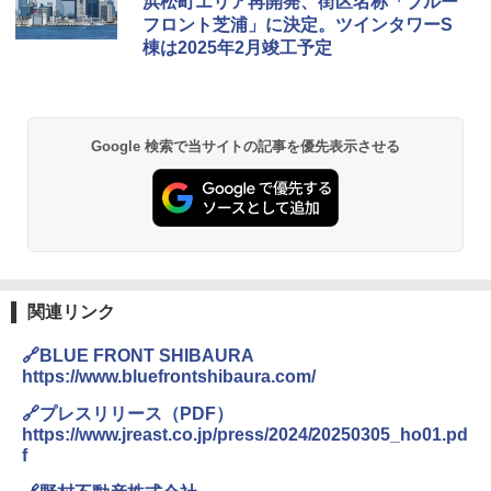
浜松町エリア再開発、街区名称「ブルー
0ml（連続噴射30秒）110ml（連続噴射15
フロント芝浦」に決定。ツインタワーS
秒）射程5～10m 安全ロック搭載 携帯収納袋
棟は2025年2月竣工予定
付き ヒグマ・イノシシ対策 自治体・教育機
関の購入実績 登山・キャンプ・アウトドア・
防災用品 長期保存可能 緊急時用 日本国内発
送
￥3,680
Google 検索で当サイトの記事を優先表示させる
GRANDOOR ステンレス保冷剤 2個セット 2
026リニューアル 急速冷凍 空間倍増 衛生的
コンパクト 保冷力長持ち
￥2,980
関連リンク
BUNDOK(バンドック)ソロ ドーム 1 EX BDK
🔗BLUE FRONT SHIBAURA
-08EX カーキ ソロキャンプ ポリエステル フ
https://www.bluefrontshibaura.com/
レーム ドーム型 テント
🔗プレスリリース（PDF）
￥-
https://www.jreast.co.jp/press/2024/20250305_ho01.pd
f
DEWEL パラソル 大型 ビーチ アウトドアパ