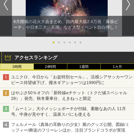
8月開催の花火大会まとめ。国内最大級2.4万発「幕張ビ
ーチ」や日本三大「長岡」など大型イベント目白押し！
●
●
●
●
●
●
アクセスランキング
1時間
24時間
1週間
1カ月
ユニクロ、今日から「お盆特別セール」。涼感シアサッカーワン
ピース待望値下げ、撥水ギアショーツは1990円に
はやぶさ50％オフの「新幹線eチケット（トクだ値スペシャル
28）」発売。秋冬乗車分、えきねっと限定
「ムーミン」大小メッシュポーチが付録、素敵なあの人 11月
号。中身が見やすく、温泉スパにも使える
フェルメール《真珠の耳飾りの少女》展のグッズ公開。図録/ミ
ッフィー/葬送のフリーレンほか、注目ブランドコラボが実現