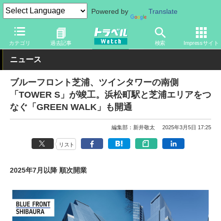
Powered by
Translate
トラベル Watch
地域
国内旅行
東京
カテゴリ
過去記事
検索
Impressサイト
ニュース
ブルーフロント芝浦、ツインタワーの南側
「TOWER S」が竣工。浜松町駅と芝浦エリアをつ
なぐ「GREEN WALK」も開通
編集部：新井敬太
2025年3月5日 17:25
リスト
2025年7月以降 順次開業