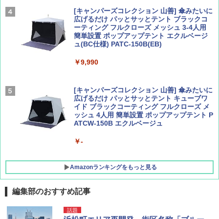
￥2,277
[キャンパーズコレクション 山善] 傘みたいに
広げるだけ パッとサッとテント ブラックコ
ーティング フルクローズ メッシュ 3-4人用
簡単設置 ポップアップテント エクルベージ
AIRLINE（エアライン）2026年9月号【特
新しい日本地理 地図・統計・移動から読み
ュ(BC仕様) PATC-150B(EB)
集】ボーイング110周年を祝して！
解く (講談社現代新書)
￥9,990
￥1,760
￥1,540
[キャンパーズコレクション 山善] 傘みたいに
広げるだけ パッとサッとテント キューブワ
イド ブラックコーティング フルクローズ メ
ッシュ 4人用 簡単設置 ポップアップテント P
ATCW-150B エクルベージュ
￥-
Amazonランキングをもっと見る
編集部のおすすめ記事
熊撃退スプレー 熊よけスプレー 熊スプレー
話題
【日本企業販売】超強力クマ対策スプレー 30