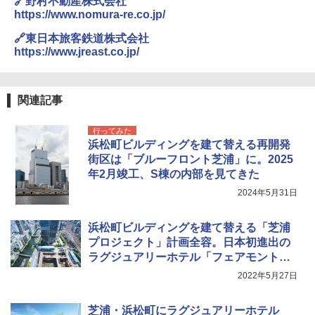
🔗野村不動産株式会社
ラソル ガーデン サイトシート付 折りたたみ
https://www.nomura-re.co.jp/
防水 UVカット 4段階高さ調整 軽量 収納袋付
き
🔗東日本旅客鉄道株式会社
https://www.jreast.co.jp/
￥6,459
ポインターライト 強力 小型 緑色/赤色/青紫色
関連記事
USB充電式 高精度 超長距離照射 長時間使用
可能 安全ロック付き 高安全性 金属製耐久 コ
行ってみた
ンパクト多機能設計 持ち運び便利 アウトド
浜松町ビルディングを建て替える再開発
ア/オフィス/教育現場/展示会用 緑
街区は「ブルーフロント芝浦」に。2025
￥1,180
年2月竣工、S棟の内部を見てきた
2024年5月31日
浜松町ビルディングを建て替える「芝浦
プロジェクト」計画全容。日本初進出の
ラグジュアリーホテル「フェアモント東
京」も
2022年5月27日
芝浦・浜松町にラグジュアリーホテル