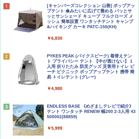
BE-PAL(ビ-パル) 2026年 9 月号【特別付録:
D40 地球の歩き方 チェンマイ タイ北部の魅
[キャンパーズコレクション 山善] ポップアッ
SOTO ミニマル"旅"財布 ランダム2種】
力的な町 2026～2027 地球の歩き方D アジア
プテント 傘みたいに広げて畳める パッとサ
ッとサンシェード キューブ フルクローズ メ
ッシュ 簡単設置 ワンタッチテント キャンプ
￥1,500
￥2,079
&ハイキング カーキ PATC-150(KH)
￥6,830
ディズニーファン ２０２６年 ９月号 [雑
地球の歩き方 スター・ウォーズ
誌] (ＤＩＳＮＥＹ ＦＡＮ)
PYKES PEAK (パイクスピーク) 着替えテン
￥2,695
ト プライバシー テント 【中が透けない】 1
￥713
人用 折りたたみ 防災グッズ 災害用トイレ ビ
ーチ ピクニック ポップアップテント 携帯 簡
易 トイレテント (グレー)
山と溪谷 2026年8月号「南アルプス大全」
A09 地球の歩き方 イタリア 2026～2027 地
￥4,980
球の歩き方A ヨーロッパ
￥1,540
￥2,479
ENDLESS BASE 《めざましテレビで紹介》
テント ワンタッチ RENEW 幅200 2-3人用 43
500002(88859)
Coyote No.89 特集 星野道夫 夢見る旅
A26 地球の歩き方 チェコ ポーランド スロヴ
ァキア 2026～2027 地球の歩き方A ヨーロッ
￥5,999
パ
￥1,540