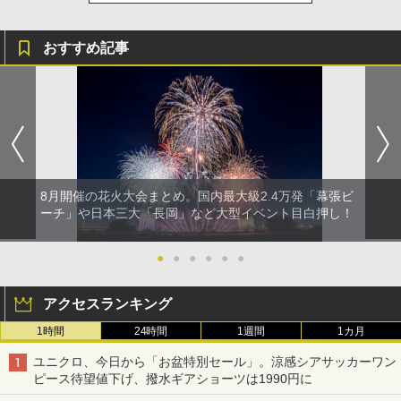
おすすめ記事
8月開催の花火大会まとめ。国内最大級2.4万発「幕張ビ
ーチ」や日本三大「長岡」など大型イベント目白押し！
●
●
●
●
●
●
アクセスランキング
1時間
24時間
1週間
1カ月
ユニクロ、今日から「お盆特別セール」。涼感シアサッカーワン
ピース待望値下げ、撥水ギアショーツは1990円に