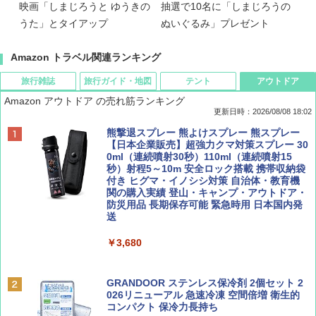
映画「しまじろうと ゆうきの
抽選で10名に「しまじろうの
うた」とタイアップ
ぬいぐるみ」プレゼント
Amazon トラベル関連ランキング
旅行雑誌
旅行ガイド・地図
テント
アウトドア
Amazon アウトドア の売れ筋ランキング
更新日時：2026/08/08 18:02
BE-PAL(ビ-パル) 2026年 9 月号【特別付録:
D40 地球の歩き方 チェンマイ タイ北部の魅
[キャンパーズコレクション 山善] ポップアッ
熊撃退スプレー 熊よけスプレー 熊スプレー
SOTO ミニマル"旅"財布 ランダム2種】
力的な町 2026～2027 地球の歩き方D アジア
プテント 傘みたいに広げて畳める パッとサ
【日本企業販売】超強力クマ対策スプレー 30
ッとサンシェード キューブ フルクローズ メ
0ml（連続噴射30秒）110ml（連続噴射15
ッシュ 簡単設置 ワンタッチテント キャンプ
秒）射程5～10m 安全ロック搭載 携帯収納袋
￥1,500
￥2,079
&ハイキング カーキ PATC-150(KH)
付き ヒグマ・イノシシ対策 自治体・教育機
関の購入実績 登山・キャンプ・アウトドア・
防災用品 長期保存可能 緊急時用 日本国内発
￥6,830
送
ディズニーファン ２０２６年 ９月号 [雑
地球の歩き方 スター・ウォーズ
誌] (ＤＩＳＮＥＹ ＦＡＮ)
￥3,680
PYKES PEAK (パイクスピーク) 着替えテン
￥2,695
ト プライバシー テント 【中が透けない】 1
￥713
人用 折りたたみ 防災グッズ 災害用トイレ ビ
ーチ ピクニック ポップアップテント 携帯 簡
GRANDOOR ステンレス保冷剤 2個セット 2
易 トイレテント (グレー)
026リニューアル 急速冷凍 空間倍増 衛生的
コンパクト 保冷力長持ち
山と溪谷 2026年8月号「南アルプス大全」
A09 地球の歩き方 イタリア 2026～2027 地