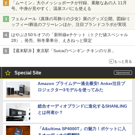
「ムーミン」大小メッシュポーチが付録、素敵なあの人 11月
号。中身が見やすく、温泉スパにも使える
フェルメール《真珠の耳飾りの少女》展のグッズ公開。図録/ミ
ッフィー/葬送のフリーレンほか、注目ブランドコラボが実現
はやぶさ50％オフの「新幹線eチケット（トクだ値スペシャル
28）」発売。秋冬乗車分、えきねっと限定
【週末駅弁】東京駅「Suicaのペンギン チキンのり弁」
もっと見る
Special Site
Amazon プライムデー過去最安! Anker注目プ
ロジェクター3モデルを使ってみた
総合オーディオブランドに進化するSHANLING
とは何者か？
「A&ultima SP4000T」の魅力！ポケットに入
るオーディオの醍醐味