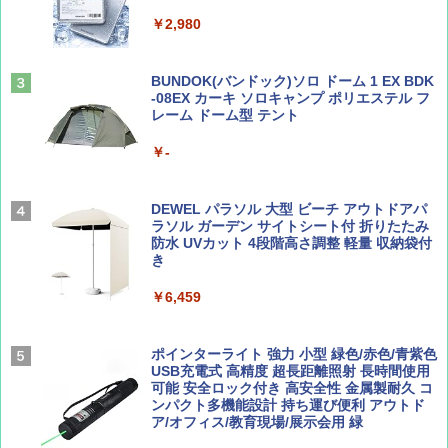
￥4,980
球の歩き方A ヨーロッパ
￥2,980
￥1,540
￥2,479
ENDLESS BASE 《めざましテレビで紹介》
テント ワンタッチ RENEW 幅200 2-3人用 43
BUNDOK(バンドック)ソロ ドーム 1 EX BDK
500002(88859)
-08EX カーキ ソロキャンプ ポリエステル フ
レーム ドーム型 テント
Coyote No.89 特集 星野道夫 夢見る旅
A26 地球の歩き方 チェコ ポーランド スロヴ
ァキア 2026～2027 地球の歩き方A ヨーロッ
￥5,999
パ
￥-
￥1,540
￥2,277
[キャンパーズコレクション 山善] 傘みたいに
広げるだけ パッとサッとテント ブラックコ
DEWEL パラソル 大型 ビーチ アウトドアパ
ーティング フルクローズ メッシュ 3-4人用
ラソル ガーデン サイトシート付 折りたたみ
簡単設置 ポップアップテント エクルベージ
防水 UVカット 4段階高さ調整 軽量 収納袋付
AIRLINE（エアライン）2026年9月号【特
新しい日本地理 地図・統計・移動から読み
ュ(BC仕様) PATC-150B(EB)
き
集】ボーイング110周年を祝して！
解く (講談社現代新書)
￥9,990
￥6,459
￥1,760
￥1,540
[キャンパーズコレクション 山善] 傘みたいに
ポインターライト 強力 小型 緑色/赤色/青紫色
広げるだけ パッとサッとテント キューブワ
USB充電式 高精度 超長距離照射 長時間使用
イド ブラックコーティング フルクローズ メ
可能 安全ロック付き 高安全性 金属製耐久 コ
ッシュ 4人用 簡単設置 ポップアップテント P
ンパクト多機能設計 持ち運び便利 アウトド
ATCW-150B エクルベージュ
ア/オフィス/教育現場/展示会用 緑