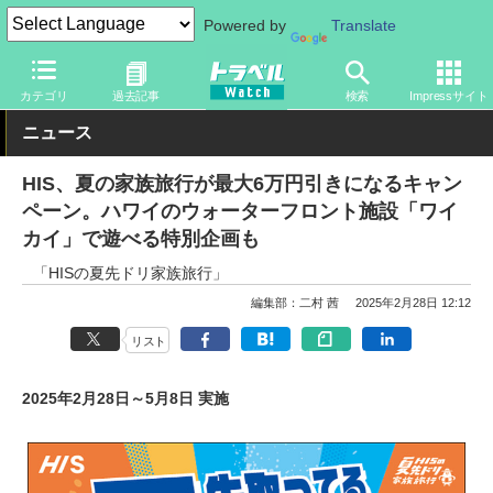
Powered by
Translate
トラベル Watch
企業・政府・官庁
政府・官庁
旅行会社・旅行
カテゴリ
過去記事
検索
Impressサイト
ニュース
HIS、夏の家族旅行が最大6万円引きになるキャン
ペーン。ハワイのウォーターフロント施設「ワイ
カイ」で遊べる特別企画も
「HISの夏先ドリ家族旅行」
編集部：二村 茜
2025年2月28日 12:12
リスト
2025年2月28日～5月8日 実施