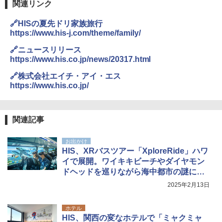
関連リンク
🔗HISの夏先ドリ家族旅行
https://www.his-j.com/theme/family/
🔗ニュースリリース
https://www.his.co.jp/news/20317.html
🔗株式会社エイチ・アイ・エス
https://www.his.co.jp/
関連記事
お出かけ
HIS、XRバスツアー「XploreRide」ハワ
イで展開。ワイキキビーチやダイヤモン
ドヘッドを巡りながら海中都市の謎に迫
る
2025年2月13日
ホテル
HIS、関西の変なホテルで「ミャクミャ