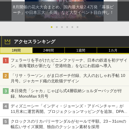
8月開催の花火大会まとめ。国内最大級2.4万発「幕張ビ
ーチ」や日本三大「長岡」など大型イベント目白押し！
●
●
●
●
●
●
アクセスランキング
1時間
24時間
1週間
1カ月
フェラーリを手がけたピニンファリーナ、日本の鉄道を初デザイ
ン。南海電鉄が新たな「空港特急」をなにわ筋線へ導入
「リサ・ラーソン」がま口ポーチ付録、大人のおしゃれ手帖 10
月号。ジャカード織の北欧猫デザイン
本日発売「シャカ」じゃばら式4層収納ショルダーバッグが付
録、MonoMax 9月号
ディズニーシー「インディ・ジョーンズ・アドベンチャー」が
11月末に運営再開。プロジェクションマッピングを追加、DPA
は1500円
クロックスのリカバリーサンダルがセールで半額。23～31cmの
幅広いサイズ展開、独自のクッション素材を採用