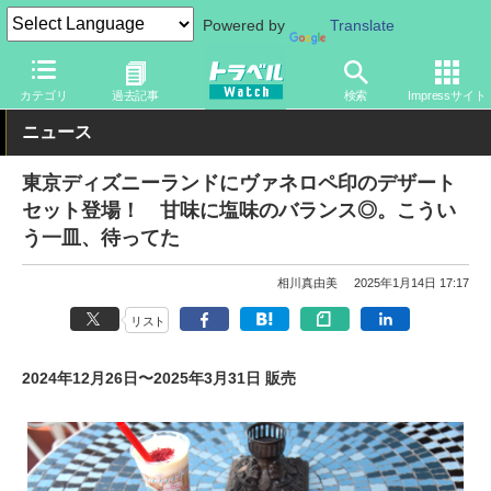
Powered by
Translate
トラベル Watch
旅の情報
観光地
ディズニーリゾート
カテゴリ
過去記事
検索
Impressサイト
ニュース
東京ディズニーランドにヴァネロペ印のデザート
セット登場！ 甘味に塩味のバランス◎。こうい
う一皿、待ってた
相川真由美
2025年1月14日 17:17
リスト
2024年12月26日〜2025年3月31日 販売