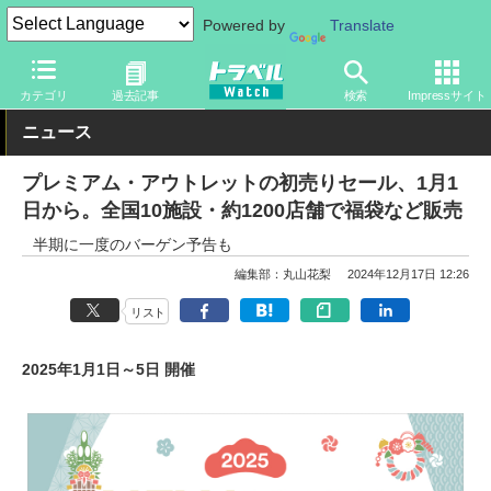
Powered by
Translate
トラベル Watch
旅の情報
目的
アウトレット
カテゴリ
過去記事
検索
Impressサイト
ニュース
プレミアム・アウトレットの初売りセール、1月1
日から。全国10施設・約1200店舗で福袋など販売
半期に一度のバーゲン予告も
編集部：丸山花梨
2024年12月17日 12:26
リスト
2025年1月1日～5日 開催