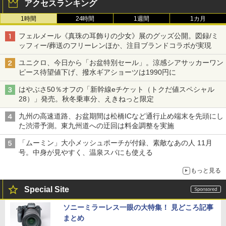
アクセスランキング
1時間
24時間
1週間
1カ月
フェルメール《真珠の耳飾りの少女》展のグッズ公開。図録/ミ
ッフィー/葬送のフリーレンほか、注目ブランドコラボが実現
ユニクロ、今日から「お盆特別セール」。涼感シアサッカーワン
ピース待望値下げ、撥水ギアショーツは1990円に
はやぶさ50％オフの「新幹線eチケット（トクだ値スペシャル
28）」発売。秋冬乗車分、えきねっと限定
九州の高速道路、お盆期間は松橋ICなど通行止め端末を先頭にし
た渋滞予測。東九州道への迂回は料金調整を実施
「ムーミン」大小メッシュポーチが付録、素敵なあの人 11月
号。中身が見やすく、温泉スパにも使える
もっと見る
Special Site
ソニーミラーレス一眼の大特集！ 見どころ記事
まとめ