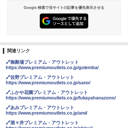
力的な町 2026～2027 地球の歩き方D アジア
GRANDOOR ステンレス保冷剤 2個セット 2
Google 検索で当サイトの記事を優先表示させる
PYKES PEAK (パイクスピーク) 着替えテン
026リニューアル 急速冷凍 空間倍増 衛生的
ト プライバシー テント 【中が透けない】 1
コンパクト 保冷力長持ち
￥2,079
人用 折りたたみ 防災グッズ 災害用トイレ ビ
ーチ ピクニック ポップアップテント 携帯 簡
￥2,980
易 トイレテント (オリーブ)
A09 地球の歩き方 イタリア 2026～2027 地
￥4,836
球の歩き方A ヨーロッパ
熊撃退スプレー 熊よけスプレー 熊スプレー
【日本企業販売】超強力クマ対策スプレー 30
￥2,479
0ml（連続噴射30秒）110ml（連続噴射15
関連リンク
ENDLESS BASE 《めざましテレビで紹介》
秒）射程5～10m 安全ロック搭載 携帯収納袋
テント ワンタッチ RENEW 幅200 2-3人用 43
付き ヒグマ・イノシシ対策 自治体・教育機
🔗御殿場プレミアム・アウトレット
500002(88859)
関の購入実績 登山・キャンプ・アウトドア・
https://www.premiumoutlets.co.jp/gotemba/
防災用品 長期保存可能 緊急時用 日本国内発
A26 地球の歩き方 チェコ ポーランド スロヴ
送
ァキア 2026～2027 地球の歩き方A ヨーロッ
￥5,999
🔗佐野プレミアム・アウトレット
パ
https://www.premiumoutlets.co.jp/sano/
￥3,680
￥2,277
[キャンパーズコレクション 山善] 傘みたいに
🔗ふかや花園プレミアム・アウトレット
広げるだけ パッとサッとテント ブラックコ
https://www.premiumoutlets.co.jp/fukayahanazono/
ーティング フルクローズ メッシュ 3-4人用
Across やわらか保冷剤 日本製 固まらない 1
簡単設置 ポップアップテント エクルベージ
1cm ソフト 2個セット (2個セット)
新しい日本地理 地図・統計・移動から読み
🔗あみプレミアム・アウトレット
ュ(BC仕様) PATC-150B(EB)
解く (講談社現代新書)
https://www.premiumoutlets.co.jp/ami/
￥680
￥9,990
￥1,540
🔗酒々井プレミアム・アウトレット