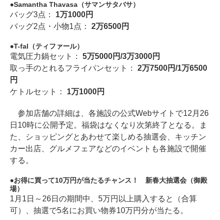
Samantha Thavasa（サマンサタバサ）
バッグ3点：
1万1000円
バッグ2点・小物1点：
2万6500円
T-fal（ティファール）
電気圧力鍋セット：
5万5000円/3万3000円
取っ手のとれるフライパンセット：
2万7500円/1万6500
円
ケトルセット：
1万1000円
参加店舗の詳細は、各施設の公式Webサイトで12月26
日10時に公開予定。福袋はなくなり次第終了となる。ま
た、ショッピングとあわせて楽しめる抽選会、キッチン
カー出店、グルメフェアなどのイベントも各施設で開催
する。
お得に買って10万円が当たるチャンス！ 新春大抽選会（御殿
場）
1月1日～26日の期間中、5万円以上購入すると（合算
可）、抽選で5名にお買い物券10万円分が当たる。