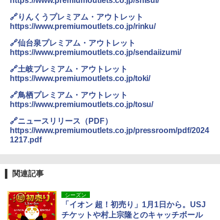
https://www.premiumoutlets.co.jp/shisui/
着替えテント トイレテント 透けない【換気
🔗りんくうプレミアム・アウトレット
[キャンパーズコレクション 山善] 傘みたいに
通気窓付き】収納袋付き UVカット 防水 防災
広げるだけ パッとサッとテント キューブワ
https://www.premiumoutlets.co.jp/rinku/
コンパクト iimono117 (ブルー)
イドプラス ブラックコーティング フルクロ
ーズ メッシュ 5人用 簡単設置 ポップアップ
🔗仙台泉プレミアム・アウトレット
テント PATCW-200B エクルベージュ
￥3,180
https://www.premiumoutlets.co.jp/sendaiizumi/
￥15,990
🔗土岐プレミアム・アウトレット
https://www.premiumoutlets.co.jp/toki/
🔗鳥栖プレミアム・アウトレット
https://www.premiumoutlets.co.jp/tosu/
🔗ニュースリリース（PDF）
https://www.premiumoutlets.co.jp/pressroom/pdf/2024
1217.pdf
関連記事
シーズン
「イオン 超！初売り」1月1日から。USJ
チケットや村上宗隆とのキャッチボール