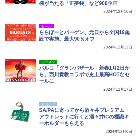
権が当たる「正夢袋」など900企画
2024年12月16日
セール
ららぽーとバーゲン、元日から全国19施
設で実施。最大90％オフ
2024年12月13日
シーズン
パルコ「グランバザール」新春1月2日か
ら。西川貴教コラボで史上最高HOTなセ
ールに
2024年12月17日
お出かけ
SA/PAに寄ってから酒々井プレミアム・
アウトレットに行くと酒々井ICの標識キ
ーホルダーもらえる
2024年12月6日