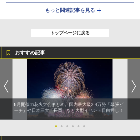
もっと関連記事を見る
トップページに戻る
おすすめ記事
8月開催の花火大会まとめ。国内最大級2.4万発「幕張ビ
ーチ」や日本三大「長岡」など大型イベント目白押し！
●
●
●
●
●
●