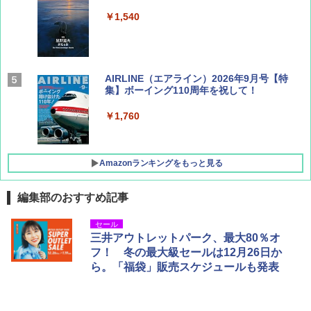
￥1,540
AIRLINE（エアライン）2026年9月号【特
集】ボーイング110周年を祝して！
￥1,760
Amazonランキングをもっと見る
編集部のおすすめ記事
地球の歩き方 スター・ウォーズ
[キャンパーズコレクション 山善] ポップアッ
DEWEL パラソル 大型 ビーチ アウトドアパ
セール
プテント 傘みたいに広げて畳める パッとサ
ラソル ガーデン サイトシート付 折りたたみ
三井アウトレットパーク、最大80％オ
ッとサンシェード キューブ フルクローズ メ
防水 UVカット 4段階高さ調整 軽量 収納袋付
￥2,695
フ！ 冬の最大級セールは12月26日か
ッシュ 簡単設置 ワンタッチテント キャンプ
き
ら。「福袋」販売スケジュールも発表
&ハイキング カーキ PATC-150(KH)
￥6,459
￥6,829
D40 地球の歩き方 チェンマイ タイ北部の魅