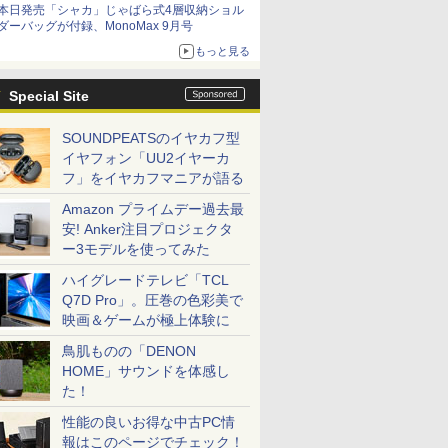
本日発売「シャカ」じゃばら式4層収納ショル
ダーバッグが付録、MonoMax 9月号
もっと見る
Special Site
SOUNDPEATSのイヤカフ型
イヤフォン「UU2イヤーカ
フ」をイヤカフマニアが語る
Amazon プライムデー過去最
安! Anker注目プロジェクタ
ー3モデルを使ってみた
ハイグレードテレビ「TCL
Q7D Pro」。圧巻の色彩美で
映画＆ゲームが極上体験に
鳥肌ものの「DENON
HOME」サウンドを体感し
た！
性能の良いお得な中古PC情
報はこのページでチェック！