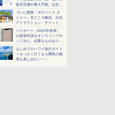
販売店舗や購入手順、記念チ
ケットも解説
ついに開業「ポケパーク カ
ントー」見どころ解説。注目
アトラクション・チケット手
配・来場前に必要な準備は？
パスポート（2025年旅券）
の新規申請をオンラインでや
ってみた。必要なものはスマ
ホとマイナカードのみ
はじめてのハワイ旅行ガイド
～せっかく行くなら隣島の秘
境も楽しみたい！～