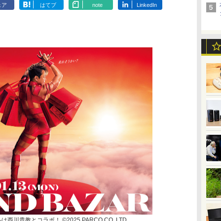
ェア
はてブ
note
LinkedIn
川貴教とコラボ！ ©2025 PARCO CO.,LTD.