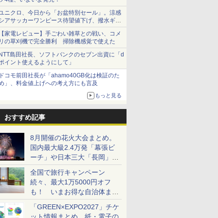
ユニクロ、今日から「お盆特別セール」。涼感
シアサッカーワンピース待望値下げ、撥水ギア
ショーツは1990円に
【家電レビュー】手ごわい雑草との戦い、コメ
リの草刈機で完全勝利 掃除機感覚で使えた
NTT島田社長、ソフトバンクのセブン出資に「d
ポイント使えるようにして」
ドコモ前田社長が「ahamo40GB化は検証のた
め」、料金値上げへの考え方にも言及
もっと見る
おすすめ記事
8月開催の花火大会まとめ。
国内最大級2.4万発「幕張ビ
ーチ」や日本三大「長岡」な
ど大型イベント目白押し！
全国で旅行キャンペーン
続々、最大1万5000円オフ
も！ いまお得な自治体まと
め
「GREEN×EXPO2027」チケ
ット情報まとめ。紙・電子の