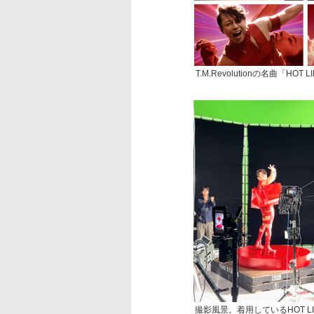
T.M.Revolutionの名曲「HO
撮影風景。着用しているHOT 