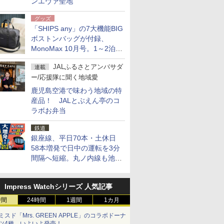
ンエヴァ聖地
グッズ
「SHIPS any」の7大機能BIG
ボストンバッグが付録、
MonoMax 10月号。1～2泊の
荷物、キャリーオンも可能
JALふるさとアンバサダ
連載
ー/応援隊に聞く地域愛
鹿児島空港で味わう地域の特
産品！ JALとぶえん亭のコ
ラボお弁当
鉄道
銀座線、平日70本・土休日
58本増発で日中の運転を3分
間隔へ短縮。丸ノ内線も池袋
～中野坂上を4分間隔に
Impress Watchシリーズ 人気記事
時間
24時間
1週間
1カ月
ミスド「Mrs. GREEN APPLE」のコラボドーナ
ツ4種、いよいよ発売！