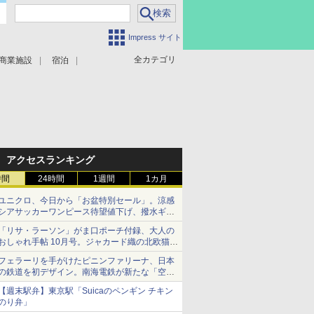
Impress サイト
全カテゴリ
商業施設
宿泊
アクセスランキング
時間
24時間
1週間
1カ月
ユニクロ、今日から「お盆特別セール」。涼感
シアサッカーワンピース待望値下げ、撥水ギア
ショーツは1990円に
「リサ・ラーソン」がま口ポーチ付録、大人の
おしゃれ手帖 10月号。ジャカード織の北欧猫デ
ザイン
フェラーリを手がけたピニンファリーナ、日本
の鉄道を初デザイン。南海電鉄が新たな「空港
特急」をなにわ筋線へ導入
【週末駅弁】東京駅「Suicaのペンギン チキン
のり弁」