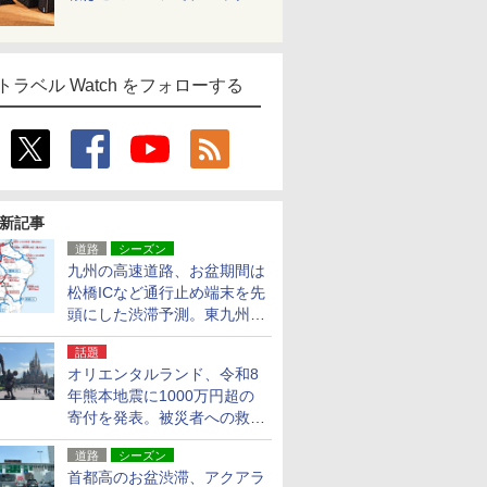
トラベル Watch をフォローする
新記事
道路
シーズン
九州の高速道路、お盆期間は
松橋ICなど通行止め端末を先
頭にした渋滞予測。東九州道
への迂回は料金調整を実施
話題
オリエンタルランド、令和8
年熊本地震に1000万円超の
寄付を発表。被災者への救援
活動・復旧支援
道路
シーズン
首都高のお盆渋滞、アクアラ