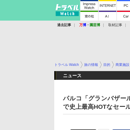
過去記事
万
博
・
園芸博
取材記事
トラベル Watch
旅の情報
目的
商業施設
ニュース
パルコ「グランバザール
で史上最高HOTなセー