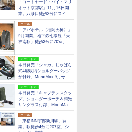
「コートヤード・バイ・マリ
オット京都駅」11月16日開
業。八条口徒歩3分にスイー
ト含む全270室、ダイニング
ホテル
も併設
「アパホテル〈福岡天神〉」
9月開業。地下鉄七隈線「天
神南駅」徒歩3分に70室、エ
リア初の直営店
アウトドア
本日発売「シャカ」じゃばら
式4層収納ショルダーバッグ
が付録、MonoMax 9月号
アウトドア
本日発売「キャプテンスタッ
グ」ショルダーポーチ＆調光
サングラス付録、MonoMax
9月号増刊
ホテル
「東横INN宇部新川駅」開
業。駅徒歩4分に207室、シ