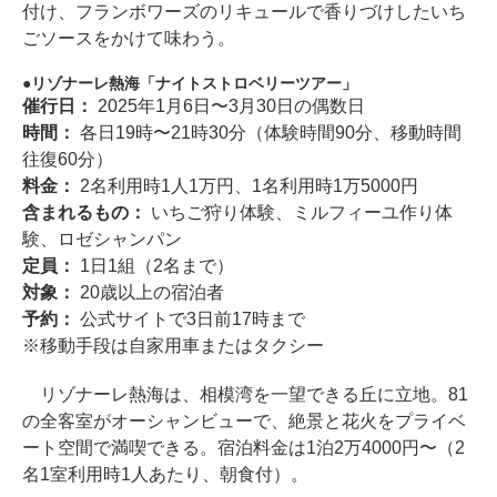
付け、フランボワーズのリキュールで香りづけしたいち
ごソースをかけて味わう。
リゾナーレ熱海「ナイトストロベリーツアー」
催行日：
2025年1月6日〜3月30日の偶数日
時間：
各日19時〜21時30分（体験時間90分、移動時間
往復60分）
料金：
2名利用時1人1万円、1名利用時1万5000円
含まれるもの：
いちご狩り体験、ミルフィーユ作り体
験、ロゼシャンパン
定員：
1日1組（2名まで）
対象：
20歳以上の宿泊者
予約：
公式サイトで3日前17時まで
※移動手段は自家用車またはタクシー
リゾナーレ熱海は、相模湾を一望できる丘に立地。81
の全客室がオーシャンビューで、絶景と花火をプライベ
ート空間で満喫できる。宿泊料金は1泊2万4000円〜（2
名1室利用時1人あたり、朝食付）。