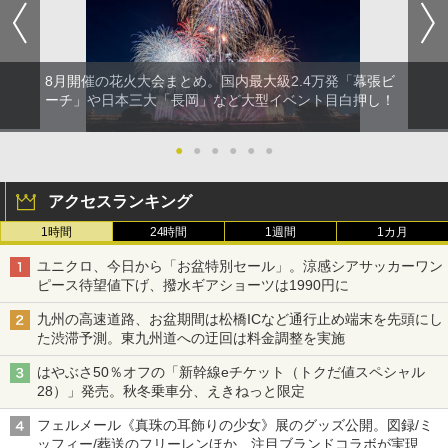
8月開催の花火大会まとめ。国内最大級2.4万発「幕張ビ
ーチ」や日本三大「長岡」など大型イベント目白押し！
●
●
●
●
●
●
アクセスランキング
1時間
24時間
1週間
1カ月
ユニクロ、今日から「お盆特別セール」。涼感シアサッカーワン
ピース待望値下げ、撥水ギアショーツは1990円に
九州の高速道路、お盆期間は松橋ICなど通行止め端末を先頭にし
た渋滞予測。東九州道への迂回は料金調整を実施
はやぶさ50％オフの「新幹線eチケット（トクだ値スペシャル
28）」発売。秋冬乗車分、えきねっと限定
フェルメール《真珠の耳飾りの少女》展のグッズ公開。図録/ミ
ッフィー/葬送のフリーレンほか、注目ブランドコラボが実現