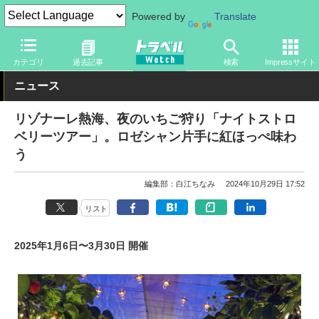
Powered by
Translate
トラベル Watch
旅の情報
ホテル・旅館
宿泊
カテゴリ
過去記事
検索
Impressサイト
ニュース
リゾナーレ熱海、夜のいちご狩り「ナイトストロ
ベリーツアー」。ロゼシャン片手に紅ほっぺ味わ
う
編集部：白江ちなみ
2024年10月29日 17:52
リスト
2025年1月6日〜3月30日 開催