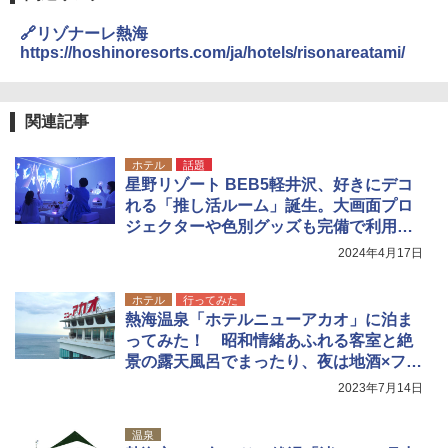
🔗リゾナーレ熱海
https://hoshinoresorts.com/ja/hotels/risonareatami/
関連記事
ホテル
話題
星野リゾート BEB5軽井沢、好きにデコ
れる「推し活ルーム」誕生。大画面プロ
ジェクターや色別グッズも完備で利用料5
000円（定員9名）
2024年4月17日
ホテル
行ってみた
熱海温泉「ホテルニューアカオ」に泊ま
ってみた！ 昭和情緒あふれる客室と絶
景の露天風呂でまったり、夜は地酒×フレ
ンチに舌鼓
2023年7月14日
温泉