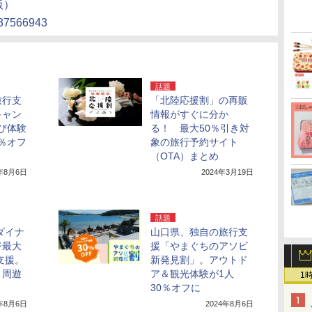
版）
1637566943
話題
旅行支
「北陸応援割」の再販
キャン
情報がすぐに分か
遊び体験
る！ 最大50％引き対
0％オフ
象の旅行予約サイト
（OTA）まとめ
4年8月6日
2024年3月19日
話題
ダイナ
山口県、独自の旅行支
ジ最大
援「やまぐちのアソビ
支援。
新発見割」。アウトド
＋周遊
ア＆観光体験が1人
1
30％オフに
4年8月6日
2024年8月6日