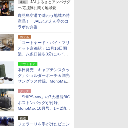
JALふるさとアンバサダ
連載
ー/応援隊に聞く地域愛
鹿児島空港で味わう地域の特
産品！ JALとぶえん亭のコ
ラボお弁当
ホテル
「コートヤード・バイ・マリ
オット京都駅」11月16日開
業。八条口徒歩3分にスイー
ト含む全270室、ダイニング
アウトドア
も併設
本日発売「キャプテンスタッ
グ」ショルダーポーチ＆調光
サングラス付録、MonoMax
9月号増刊
グッズ
「SHIPS any」の7大機能BIG
ボストンバッグが付録、
MonoMax 10月号。1～2泊の
荷物、キャリーオンも可能
鉄道
フェラーリを手がけたピニン