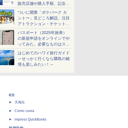
販売店舗や購入手順、記念チ
ケットも解説
ついに開業「ポケパーク カ
ントー」見どころ解説。注目
アトラクション・チケット手
配・来場前に必要な準備は？
パスポート（2025年旅券）
の新規申請をオンラインでや
ってみた。必要なものはスマ
ホとマイナカードのみ
はじめてのハワイ旅行ガイド
～せっかく行くなら隣島の秘
境も楽しみたい！～
ICE
天海社
ス
Comic curea
impress QuickBooks