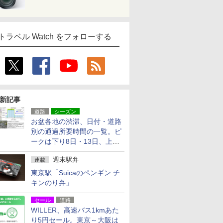
トラベル Watch をフォローする
新記事
道路
シーズン
お盆各地の渋滞、日付・道路
別の通過所要時間の一覧。ピ
ークは下り8日・13日、上り
14日・15日
週末駅弁
連載
東京駅「Suicaのペンギン チ
キンのり弁」
セール
道路
WILLER、高速バス1kmあた
り5円セール。東京～大阪は