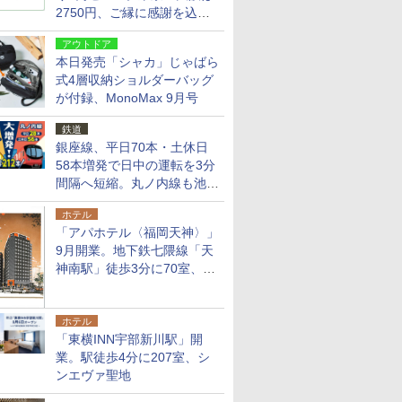
2750円、ご縁に感謝を込め
た20周年記念キャンペーン
アウトドア
本日発売「シャカ」じゃばら
式4層収納ショルダーバッグ
が付録、MonoMax 9月号
鉄道
銀座線、平日70本・土休日
58本増発で日中の運転を3分
間隔へ短縮。丸ノ内線も池袋
～中野坂上を4分間隔に
ホテル
「アパホテル〈福岡天神〉」
9月開業。地下鉄七隈線「天
神南駅」徒歩3分に70室、エ
リア初の直営店
ホテル
「東横INN宇部新川駅」開
業。駅徒歩4分に207室、シ
ンエヴァ聖地