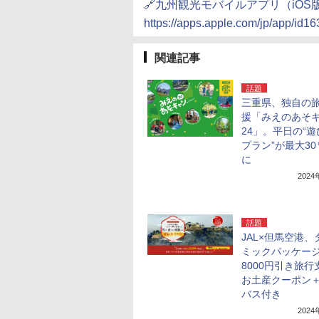
🔗九州観光モバイルアプリ（iOS
https://apps.apple.com/jp/app/id
関連記事
話題
三重県、独自の
援「みえのあそ
24」。平日の“
プラン”が最大3
に
202
話題
JAL×但馬空港、
ミックパッケー
8000円引き旅行
お土産クーポン
バス付き
202