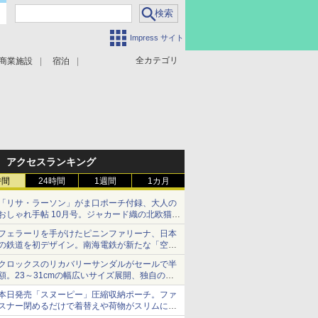
Impress サイト
全カテゴリ
商業施設
宿泊
アクセスランキング
時間
24時間
1週間
1カ月
「リサ・ラーソン」がま口ポーチ付録、大人の
おしゃれ手帖 10月号。ジャカード織の北欧猫デ
ザイン
フェラーリを手がけたピニンファリーナ、日本
の鉄道を初デザイン。南海電鉄が新たな「空港
特急」をなにわ筋線へ導入
クロックスのリカバリーサンダルがセールで半
額。23～31cmの幅広いサイズ展開、独自のク
ッション素材を採用
本日発売「スヌーピー」圧縮収納ポーチ。ファ
スナー閉めるだけで着替えや荷物がスリムにま
とまる