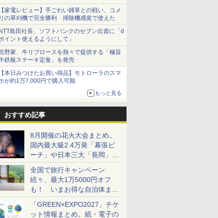
【家電レビュー】手ごわい雑草との戦い、コメ
リの草刈機で完全勝利 掃除機感覚で使えた
NTT島田社長、ソフトバンクのセブン出資に「d
ポイント使えるようにして」
吉野家、牛リブロースを熱々で提供する「極旨
牛鉄板ステーキ定食」を発売
【本日みつけたお買い得品】モトローラのスマ
ホが約1万7,000円で購入可能
もっと見る
おすすめ記事
8月開催の花火大会まとめ。
国内最大級2.4万発「幕張ビ
ーチ」や日本三大「長岡」な
ど大型イベント目白押し！
全国で旅行キャンペーン
続々、最大1万5000円オフ
も！ いまお得な自治体まと
め
「GREEN×EXPO2027」チケ
ット情報まとめ。紙・電子の