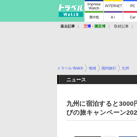
過去記事
万
博
・
園芸博
取材記事
トラベル Watch
地域
国内旅行
九州
ニュース
九州に宿泊すると300
びの旅キャンペーン202