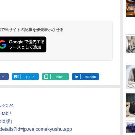
 検索で当サイトの記事を優先表示させる
ェア
はてブ
note
LinkedIn
2024
tabi/
id版）
s/details?id=jp.welcomekyushu.app