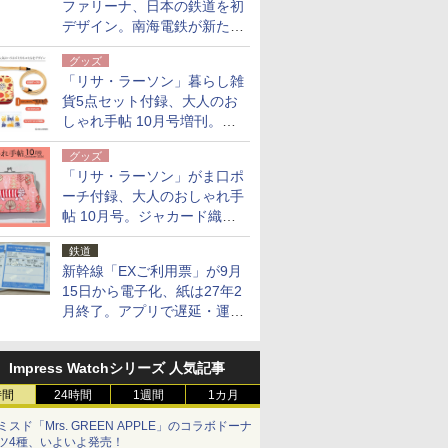
ファリーナ、日本の鉄道を初
デザイン。南海電鉄が新たな
「空港特急」をなにわ筋線へ
グッズ
導入
「リサ・ラーソン」暮らし雑
貨5点セット付録、大人のお
しゃれ手帖 10月号増刊。
USBケーブルや缶ケースなど
グッズ
「リサ・ラーソン」がま口ポ
ーチ付録、大人のおしゃれ手
帖 10月号。ジャカード織の
北欧猫デザイン
鉄道
新幹線「EXご利用票」が9月
15日から電子化、紙は27年2
月終了。アプリで遅延・運休
も確認可能に
Impress Watchシリーズ 人気記事
時間
24時間
1週間
1カ月
ミスド「Mrs. GREEN APPLE」のコラボドーナ
ツ4種、いよいよ発売！