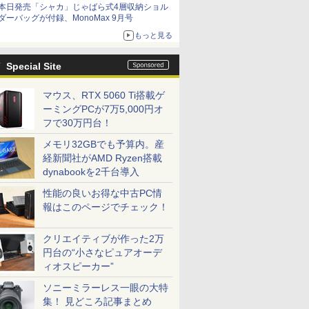
本日発売「シャカ」じゃばら式4層収納ショル
ダーバッグが付録、MonoMax 9月号
もっと見る
Special Site
マウス、RTX 5060 Ti搭載ゲ
ーミングPCが7万5,000円オ
フで30万円台！
メモリ32GBでも予算内。産
経新聞社がAMD Ryzen搭載
dynabookを2千台導入
性能の良いお得な中古PC情
報はこのページでチェック！
クリエイティブが作った2万
円台の“小さなピュアオーデ
ィオスピーカー”
ソニーミラーレス一眼の大特
集！ 見どころ記事まとめ