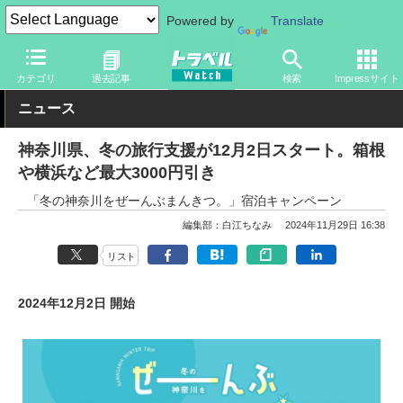
Powered by
Translate
トラベル Watch
地域
国内旅行
神奈川
カテゴリ
過去記事
検索
Impressサイト
ニュース
神奈川県、冬の旅行支援が12月2日スタート。箱根
や横浜など最大3000円引き
「冬の神奈川をぜーんぶまんきつ。」宿泊キャンペーン
編集部：白江ちなみ
2024年11月29日 16:38
リスト
2024年12月2日 開始