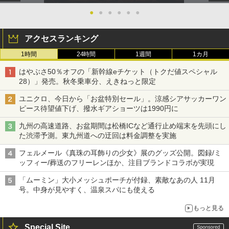
●
●
●
●
●
●
アクセスランキング
1時間
24時間
1週間
1カ月
はやぶさ50％オフの「新幹線eチケット（トクだ値スペシャル
28）」発売。秋冬乗車分、えきねっと限定
ユニクロ、今日から「お盆特別セール」。涼感シアサッカーワン
ピース待望値下げ、撥水ギアショーツは1990円に
九州の高速道路、お盆期間は松橋ICなど通行止め端末を先頭にし
た渋滞予測。東九州道への迂回は料金調整を実施
フェルメール《真珠の耳飾りの少女》展のグッズ公開。図録/ミ
ッフィー/葬送のフリーレンほか、注目ブランドコラボが実現
「ムーミン」大小メッシュポーチが付録、素敵なあの人 11月
号。中身が見やすく、温泉スパにも使える
もっと見る
Special Site