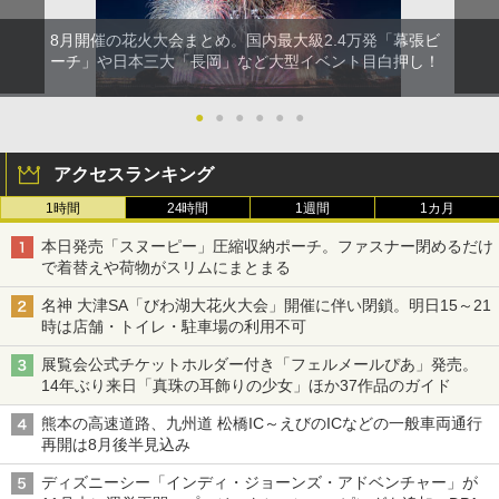
8月開催の花火大会まとめ。国内最大級2.4万発「幕張ビ
ーチ」や日本三大「長岡」など大型イベント目白押し！
●
●
●
●
●
●
アクセスランキング
1時間
24時間
1週間
1カ月
本日発売「スヌーピー」圧縮収納ポーチ。ファスナー閉めるだけ
で着替えや荷物がスリムにまとまる
名神 大津SA「びわ湖大花火大会」開催に伴い閉鎖。明日15～21
時は店舗・トイレ・駐車場の利用不可
展覧会公式チケットホルダー付き「フェルメールぴあ」発売。
14年ぶり来日「真珠の耳飾りの少女」ほか37作品のガイド
熊本の高速道路、九州道 松橋IC～えびのICなどの一般車両通行
再開は8月後半見込み
ディズニーシー「インディ・ジョーンズ・アドベンチャー」が