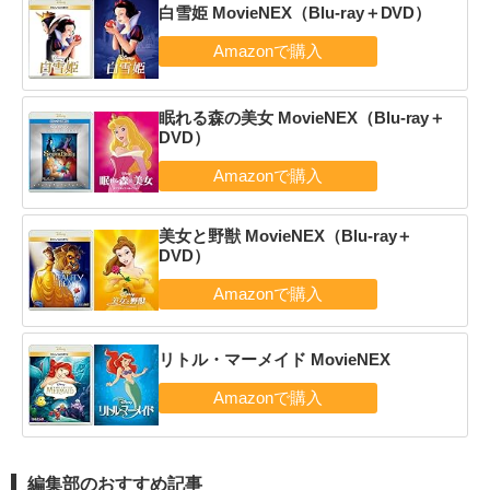
白雪姫 MovieNEX（Blu-ray＋DVD）
眠れる森の美女 MovieNEX（Blu-ray＋
DVD）
美女と野獣 MovieNEX（Blu-ray＋
DVD）
リトル・マーメイド MovieNEX
編集部のおすすめ記事