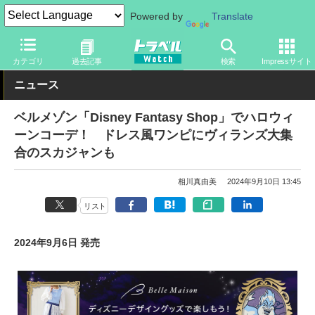
Powered by
Translate
トラベル Watch
旅の情報
観光地
ディズニーリゾート
カテゴリ
過去記事
検索
Impressサイト
ニュース
ベルメゾン「Disney Fantasy Shop」でハロウィ
ーンコーデ！ ドレス風ワンピにヴィランズ大集
合のスカジャンも
相川真由美
2024年9月10日 13:45
リスト
2024年9月6日 発売