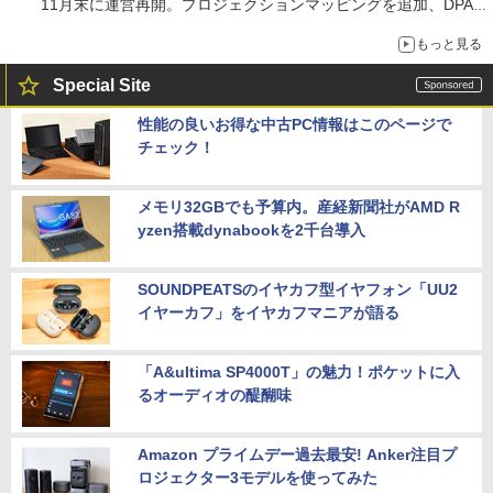
11月末に運営再開。プロジェクションマッピングを追加、DPA
は1500円
もっと見る
Special Site
性能の良いお得な中古PC情報はこのページで
チェック！
メモリ32GBでも予算内。産経新聞社がAMD R
yzen搭載dynabookを2千台導入
SOUNDPEATSのイヤカフ型イヤフォン「UU2
イヤーカフ」をイヤカフマニアが語る
「A&ultima SP4000T」の魅力！ポケットに入
るオーディオの醍醐味
Amazon プライムデー過去最安! Anker注目プ
ロジェクター3モデルを使ってみた