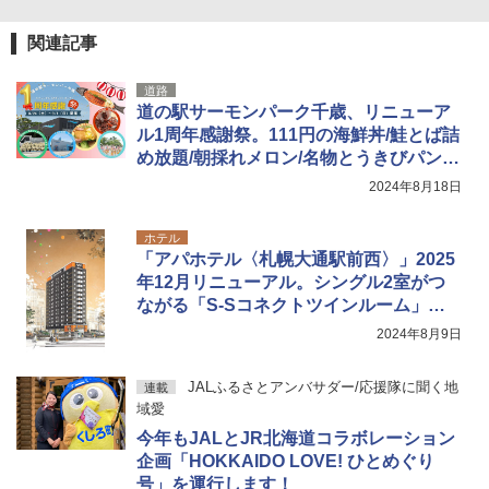
関連記事
道路
道の駅サーモンパーク千歳、リニューア
ル1周年感謝祭。111円の海鮮丼/鮭とば詰
め放題/朝採れメロン/名物とうきびパンほ
か
2024年8月18日
ホテル
「アパホテル〈札幌大通駅前西〉」2025
年12月リニューアル。シングル2室がつ
ながる「S-Sコネクトツインルーム」札
幌初導入
2024年8月9日
JALふるさとアンバサダー/応援隊に聞く地
連載
域愛
今年もJALとJR北海道コラボレーション
企画「HOKKAIDO LOVE! ひとめぐり
号」を運行します！