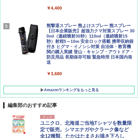
￥9,990
￥4,400
￥1,760
￥1,540
[キャンパーズコレクション 山善] 傘みたいに
熊撃退スプレー 熊よけスプレー 熊スプレー
広げるだけ パッとサッとテント キューブワ
【日本企業販売】超強力クマ対策スプレー 30
イド ブラックコーティング フルクローズ メ
0ml（連続噴射30秒）110ml（連続噴射15
ッシュ 4人用 簡単設置 ポップアップテント P
秒）射程5～10m 安全ロック搭載 携帯収納袋
ATCW-150B エクルベージュ
付き ヒグマ・イノシシ対策 自治体・教育機
関の購入実績 登山・キャンプ・アウトドア・
防災用品 長期保存可能 緊急時用 日本国内発
￥-
送
￥3,680
Amazonランキングをもっと見る
編集部のおすすめ記事
グッズ
ユニクロ、北海道ご当地Tシャツを数量限
定で販売。シマエナガやクラーク像など
全12種類、たかはたまさお描き下ろし