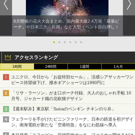
8月開催の花火大会まとめ。国内最大級2.4万発「幕張ビ
ーチ」や日本三大「長岡」など大型イベント目白押し！
●
●
●
●
●
●
アクセスランキング
1時間
24時間
1週間
1カ月
ユニクロ、今日から「お盆特別セール」。涼感シアサッカーワン
ピース待望値下げ、撥水ギアショーツは1990円に
「リサ・ラーソン」がま口ポーチ付録、大人のおしゃれ手帖 10
月号。ジャカード織の北欧猫デザイン
【週末駅弁】東京駅「Suicaのペンギン チキンのり弁」
フェラーリを手がけたピニンファリーナ、日本の鉄道を初デザイ
ン。南海電鉄が新たな「空港特急」をなにわ筋線へ導入
本日発売「スヌーピー」圧縮収納ポーチ。ファスナー閉めるだけ