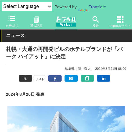
Powered by
Translate
トラベル Watch
地域
国内旅行
北海道
カテゴリ
過去記事
検索
Impressサイト
ニュース
札幌・大通の再開発ビルのホテルブランドが「パ
ーク ハイアット」に決定
編集部：新井敬太
2024年8月21日 06:00
リスト
2024年8月20日 発表