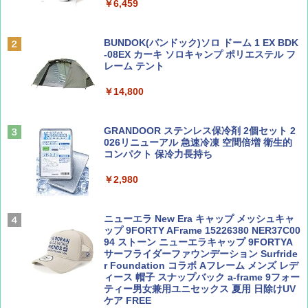
￥6,459
￥6,831
BE-PAL(ビ-パル) 2026年 9 月号【特別付録:
A09 地球の歩き方 イタリア 2026～2027 地
SOTO ミニマル"旅"財布 ランダム2種】
球の歩き方A ヨーロッパ
BUNDOK(バンドック)ソロ ドーム 1 EX BDK
PYKES PEAK (パイクスピーク) 着替えテン
-08EX カーキ ソロキャンプ ポリエステル フ
ト プライバシー テント 【中が透けない】 1
レーム テント
￥1,500
￥2,479
人用 折りたたみ 防災グッズ 災害用トイレ ビ
ーチ ピクニック ポップアップテント 携帯 簡
￥14,800
易 トイレテント (ブラック)
山と溪谷 2026年8月号「南アルプス大全」
地球の歩き方 スター・ウォーズ
￥4,980
GRANDOOR ステンレス保冷剤 2個セット 2
￥1,540
￥2,695
026リニューアル 急速冷凍 空間倍増 衛生的
コンパクト 保冷力長持ち
ENDLESS BASE 《めざましテレビで紹介》
テント ワンタッチ RENEW 幅200 2-3人用 43
￥2,980
500002(88859)
Coyote No.89 特集 星野道夫 夢見る旅
A26 地球の歩き方 チェコ ポーランド スロヴ
ァキア 2026～2027 地球の歩き方A ヨーロッ
￥5,999
ニューエラ New Era キャップ メッシュキャ
パ
￥1,540
ップ 9FORTY AFrame 15226380 NER37C00
94 ストーン ニューエラキャップ 9FORTYA
￥2,277
[キャンパーズコレクション 山善] 傘みたいに
サーフライダーファウンデーション Surfride
広げるだけ パッとサッとテント ブラックコ
r Foundation コラボ Aフレーム メンズ レデ
ーティング フルクローズ メッシュ 3-4人用
ィース 帽子 スナップバック a-frame 9フォー
簡単設置 ポップアップテント エクルベージ
ティー男女兼用ユニセックス 夏用 日除けUV
AIRLINE（エアライン）2026年9月号【特
新しい日本地理 地図・統計・移動から読み
ュ(BC仕様) PATC-150B(EB)
ケア FREE
集】ボーイング110周年を祝して！
解く (講談社現代新書)