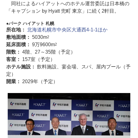
同社によるハイアットへのホテル運営委託は日本橋の
「キャプション by Hyatt 兜町 東京」に続く2軒目。
パーク ハイアット 札幌
所在地：
北海道札幌市中央区大通西4-1-1ほか
敷地面積：
5030m
2
延床面積：
9万9600m
2
階数：
4階、27～35階（予定）
客室：
157室（予定）
ホテル施設：
飲料施設、宴会場、スパ、屋内プール（予
定）
開業：
2029年（予定）