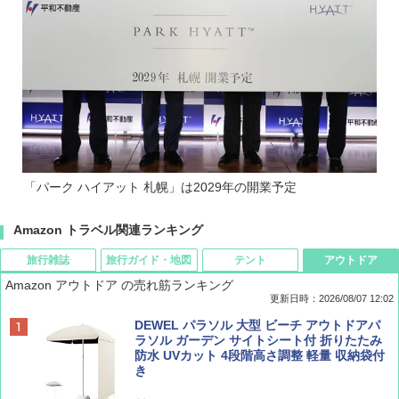
「パーク ハイアット 札幌」は2029年の開業予定
Amazon トラベル関連ランキング
旅行雑誌
旅行ガイド・地図
テント
アウトドア
Amazon アウトドア の売れ筋ランキング
更新日時：2026/08/07 12:02
ディズニーファン ２０２６年 ９月号 [雑
D40 地球の歩き方 チェンマイ タイ北部の魅
[キャンパーズコレクション 山善] ポップアッ
DEWEL パラソル 大型 ビーチ アウトドアパ
誌] (ＤＩＳＮＥＹ ＦＡＮ)
力的な町 2026～2027 地球の歩き方D アジア
プテント 傘みたいに広げて畳める パッとサ
ラソル ガーデン サイトシート付 折りたたみ
ッとサンシェード キューブ フルクローズ メ
防水 UVカット 4段階高さ調整 軽量 収納袋付
ッシュ 簡単設置 ワンタッチテント キャンプ
き
￥713
￥2,079
&ハイキング カーキ PATC-150(KH)