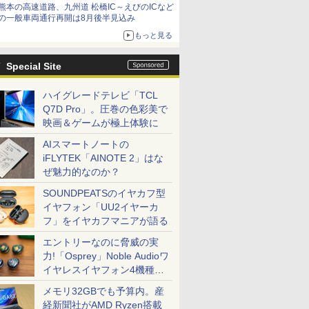
熊本の高速道路、九州道 松橋IC～えびのICなど
の一般車両通行再開は8月後半見込み
もっと見る
Special Site
ハイグレードテレビ「TCL
Q7D Pro」。圧巻の色彩美で
映画＆ゲームが極上体験に
AIスマートノートの
iFLYTEK「AINOTE 2」はな
ぜ魅力的なのか？
SOUNDPEATSのイヤカフ型
イヤフォン「UU2イヤーカ
フ」をイヤカフマニアが語る
エントリーなのに脅威の実
力!「Osprey」Noble Audioワ
イヤレスイヤフォン4機種を
一気に聴く
メモリ32GBでも予算内。産
経新聞社がAMD Ryzen搭載