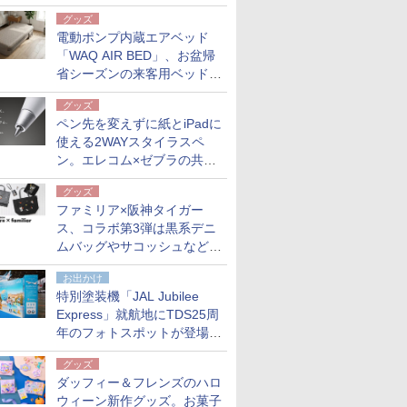
グッズ
電動ポンプ内蔵エアベッド
「WAQ AIR BED」、お盆帰
省シーズンの来客用ベッドに
も。使用後は収納バッグでコ
グッズ
ンパクトに保管
ペン先を変えずに紙とiPadに
使える2WAYスタイラスペ
ン。エレコム×ゼブラの共同
開発
グッズ
ファミリア×阪神タイガー
ス、コラボ第3弾は黒系デニ
ムバッグやサコッシュなど6
点。8月21日オンラインスト
お出かけ
アで発売
特別塗装機「JAL Jubilee
Express」就航地にTDS25周
年のフォトスポットが登場。
10月末まで青森空港に
グッズ
ダッフィー＆フレンズのハロ
ウィーン新作グッズ。お菓子