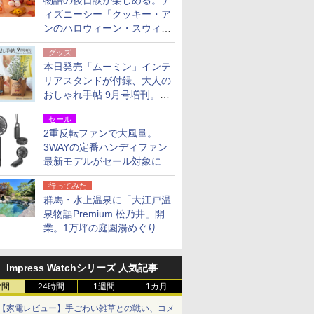
物語の後日談が楽しめる。デ
ィズニーシー「クッキー・ア
ンのハロウィーン・スウィー
トサプライズ」限定グッズ公
グッズ
開
本日発売「ムーミン」インテ
リアスタンドが付録、大人の
おしゃれ手帖 9月号増刊。レ
ザー調で高級感ある2個セッ
セール
ト
2重反転ファンで大風量。
3WAYの定番ハンディファン
最新モデルがセール対象に
行ってみた
群馬・水上温泉に「大江戸温
泉物語Premium 松乃井」開
業。1万坪の庭園湯めぐり＆
豪華バイキングを体験してき
た！
Impress Watchシリーズ 人気記事
時間
24時間
1週間
1カ月
【家電レビュー】手ごわい雑草との戦い、コメ