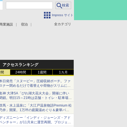
Impress サイト
全カテゴリ
商業施設
宿泊
アクセスランキング
時間
24時間
1週間
1カ月
本日発売「スヌーピー」圧縮収納ポーチ。ファ
スナー閉めるだけで着替えや荷物がスリムにま
とまる
名神 大津SA「びわ湖大花火大会」開催に伴い
閉鎖。明日15～21時は店舗・トイレ・駐車場の
利用不可
群馬・水上温泉に「大江戸温泉物語Premium 松
乃井」開業。1万坪の庭園湯めぐり＆豪華バイ
キングを体験してきた！
ディズニーシー「インディ・ジョーンズ・アド
ベンチャー」が11月末に運営再開。プロジェク
ションマッピングを追加、DPAは1500円