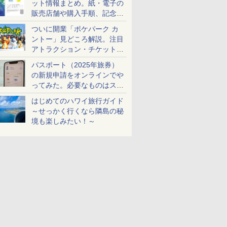
ット情報まとめ。紙・電子の
販売店舗や購入手順、記念チ
ケットも解説
ついに開業「ポケパーク カ
ントー」見どころ解説。注目
アトラクション・チケット手
配・来場前に必要な準備は？
パスポート（2025年旅券）
の新規申請をオンラインでや
ってみた。必要なものはスマ
ホとマイナカードのみ
はじめてのハワイ旅行ガイド
～せっかく行くなら隣島の秘
境も楽しみたい！～