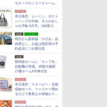
モチーフのミラーチャーム/
デザインポーチほか
グッズ
本日発売「ムーミン」ボスト
ンバッグが付録、大人のおし
ゃれ手帖 9月号。180度ガバ
ッと開いて大容量
鉄道
シーズン
明日から新幹線「のぞみ」自
由席なし。お盆は指定席の予
約必須につき要注意
鉄道
新幹線ホームに「カップ氷」
自販機が登場。JR新大阪駅
27番ホーム6号車付近
グッズ
本日発売「スヌーピー」圧縮
収納ポーチ。ファスナー閉め
るだけで着替えや荷物がスリ
ムにまとまる
グッズ