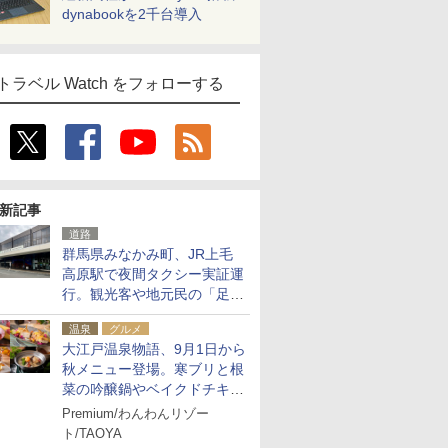
dynabookを2千台導入
トラベル Watch をフォローする
新記事
道路
群馬県みなかみ町、JR上毛
高原駅で夜間タクシー実証運
行。観光客や地元民の「足が
ない」課題解消へ、木金土に
温泉
グルメ
2台体制
大江戸温泉物語、9月1日から
秋メニュー登場。寒ブリと根
菜の吟醸鍋やベイクドチキ
ン、ショコラ＆栗スイーツも
Premium/わんわんリゾー
食べ放題に
ト/TAOYA