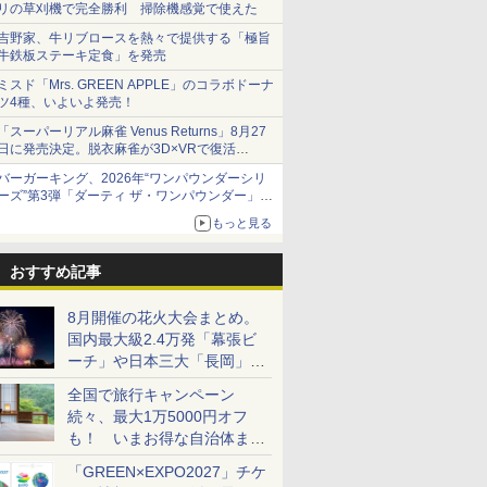
リの草刈機で完全勝利 掃除機感覚で使えた
吉野家、牛リブロースを熱々で提供する「極旨
牛鉄板ステーキ定食」を発売
ミスド「Mrs. GREEN APPLE」のコラボドーナ
ツ4種、いよいよ発売！
「スーパーリアル麻雀 Venus Returns」8月27
日に発売決定。脱衣麻雀が3D×VRで復活
発売から2週間は20%オフになるセールが実施
バーガーキング、2026年“ワンパウンダーシリ
ーズ”第3弾「ダーティ ザ・ワンパウンダー」を
8月7日発売
もっと見る
「特製ガーリックマヨソース」を使用した超大
型チーズバーガー
おすすめ記事
8月開催の花火大会まとめ。
国内最大級2.4万発「幕張ビ
ーチ」や日本三大「長岡」な
ど大型イベント目白押し！
全国で旅行キャンペーン
続々、最大1万5000円オフ
も！ いまお得な自治体まと
め
「GREEN×EXPO2027」チケ