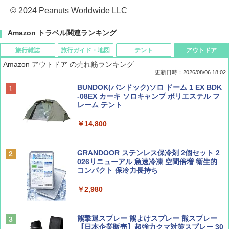
© 2024 Peanuts Worldwide LLC
Amazon トラベル関連ランキング
旅行雑誌
旅行ガイド・地図
テント
アウトドア
Amazon アウトドア の売れ筋ランキング
更新日時：2026/08/06 18:02
ディズニーファン ２０２６年 ９月号 [雑
D40 地球の歩き方 チェンマイ タイ北部の魅
[キャンパーズコレクション 山善] ポップアッ
BUNDOK(バンドック)ソロ ドーム 1 EX BDK
誌] (ＤＩＳＮＥＹ ＦＡＮ)
力的な町 2026～2027 地球の歩き方D アジア
プテント 傘みたいに広げて畳める パッとサ
-08EX カーキ ソロキャンプ ポリエステル フ
ッとサンシェード キューブ フルクローズ メ
レーム テント
ッシュ 簡単設置 ワンタッチテント キャンプ
￥713
￥2,079
&ハイキング カーキ PATC-150(KH)
￥14,800
￥6,832
Coyote No.89 特集 星野道夫 夢見る旅
A09 地球の歩き方 イタリア 2026～2027 地
GRANDOOR ステンレス保冷剤 2個セット 2
球の歩き方A ヨーロッパ
026リニューアル 急速冷凍 空間倍増 衛生的
PYKES PEAK (パイクスピーク) 着替えテン
コンパクト 保冷力長持ち
￥1,540
ト プライバシー テント 【中が透けない】 1
￥2,479
人用 折りたたみ 防災グッズ 災害用トイレ ビ
￥2,980
ーチ ピクニック ポップアップテント 携帯 簡
易 トイレテント (ブラック)
山と溪谷 2026年8月号「南アルプス大全」
A26 地球の歩き方 チェコ ポーランド スロヴ
熊撃退スプレー 熊よけスプレー 熊スプレー
￥4,980
ァキア 2026～2027 地球の歩き方A ヨーロッ
【日本企業販売】超強力クマ対策スプレー 30