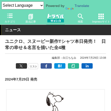
Powered by
Translate
トラベル Watch
旅のアイテム
旅行グッズ
衣類
カテゴリ
過去記事
検索
Impressサイト
ニュース
ユニクロ、スヌーピー新作Tシャツ本日発売！ 日
常の幸せ＆名言を描いた全4種
編集部：白江ちなみ
2024年7月29日 13:08
リスト
2024年7月29日 発売