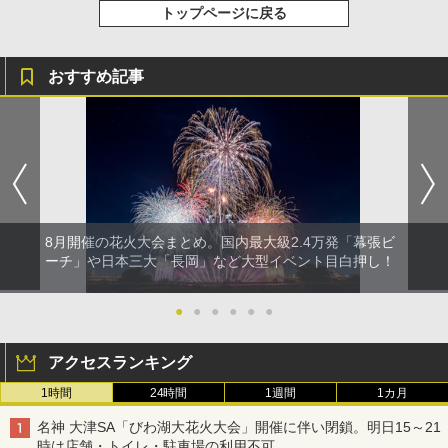
トップページに戻る
おすすめ記事
8月開催の花火大会まとめ。国内最大級2.4万発「幕張ビ
ーチ」や日本三大「長岡」など大型イベント目白押し！
●
●
●
●
●
●
アクセスランキング
1時間
24時間
1週間
1カ月
名神 大津SA「びわ湖大花火大会」開催に伴い閉鎖。明日15～21
時は店舗・トイレ・駐車場の利用不可