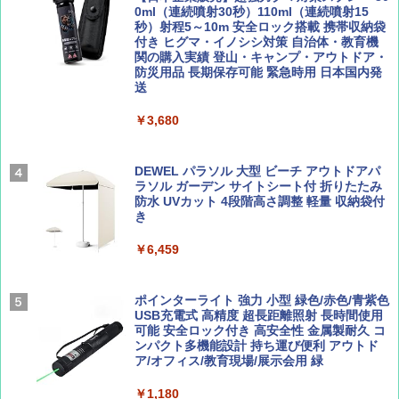
パ
￥1,540
0ml（連続噴射30秒）110ml（連続噴射15
秒）射程5～10m 安全ロック搭載 携帯収納袋
￥2,277
ENDLESS BASE 《めざましテレビで紹介》
付き ヒグマ・イノシシ対策 自治体・教育機
テント ワンタッチ RENEW 幅200 2-3人用 43
関の購入実績 登山・キャンプ・アウトドア・
500002(88859)
防災用品 長期保存可能 緊急時用 日本国内発
送
AIRLINE（エアライン）2026年9月号【特
地球の歩き方 スター・ウォーズ
集】ボーイング110周年を祝して！
￥5,499
￥3,680
￥2,695
￥1,760
[キャンパーズコレクション 山善] 傘みたいに
広げるだけ パッとサッとテント ブラックコ
DEWEL パラソル 大型 ビーチ アウトドアパ
ーティング フルクローズ メッシュ 3-4人用
ラソル ガーデン サイトシート付 折りたたみ
簡単設置 ポップアップテント エクルベージ
防水 UVカット 4段階高さ調整 軽量 収納袋付
BE-PAL(ビ-パル) 2026年 9 月号【特別付録:
新しい日本地理 地図・統計・移動から読み
ュ(BC仕様) PATC-150B(EB)
き
SOTO ミニマル"旅"財布 ランダム2種】
解く (講談社現代新書)
￥8,991
￥6,459
￥1,500
￥1,540
Coleman(コールマン) ツーリングドーム/LD
ポインターライト 強力 小型 緑色/赤色/青紫色
X 2人用 3人用 キャンプ アウトドア フェス
USB充電式 高精度 超長距離照射 長時間使用
収納 コンパクト 簡単設営 カンガルーテント
可能 安全ロック付き 高安全性 金属製耐久 コ
ソロキャンプ ソロテント
ンパクト多機能設計 持ち運び便利 アウトド
ア/オフィス/教育現場/展示会用 緑
￥20,718
￥1,180