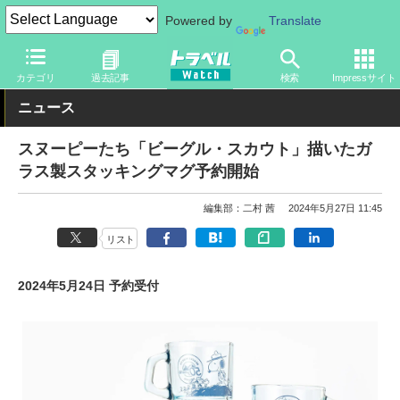
Powered by
Translate
トラベル Watch
旅のアイテム
旅行グッズ
キャラクター
カテゴリ
過去記事
検索
Impressサイト
ニュース
スヌーピーたち「ビーグル・スカウト」描いたガ
ラス製スタッキングマグ予約開始
編集部：二村 茜
2024年5月27日 11:45
リスト
2024年5月24日 予約受付