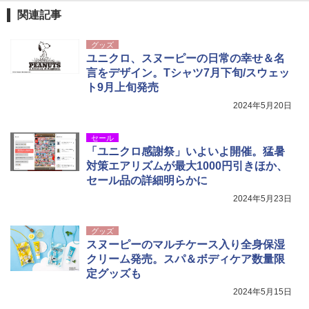
簡単設置 ポップアップテント エクルベージ
￥1,180
関連記事
ュ(BC仕様) PATC-150B(EB)
グッズ
￥8,991
電動エアーポンプ SUP用 20PSI 電動ポンプ
ユニクロ、スヌーピーの日常の幸せ＆名
ゴムボート 空気入れ 空気抜き 自動停止 過熱
言をデザイン。Tシャツ7月下旬/スウェッ
保護 日光可読lcd 7種類ノズル付き
ト9月上旬発売
Coleman(コールマン) ツーリングドーム/LD
X 2人用 3人用 キャンプ アウトドア フェス
￥7,299
2024年5月20日
収納 コンパクト 簡単設営 カンガルーテント
ソロキャンプ ソロテント
セール
￥20,718
「ユニクロ感謝祭」いよいよ開催。猛暑
対策エアリズムが最大1000円引きほか、
セール品の詳細明らかに
2024年5月23日
グッズ
スヌーピーのマルチケース入り全身保湿
クリーム発売。スパ＆ボディケア数量限
定グッズも
2024年5月15日