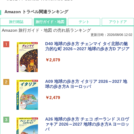
Amazon トラベル関連ランキング
旅行雑誌
旅行ガイド・地図
テント
アウトドア
Amazon 旅行ガイド・地図 の売れ筋ランキング
更新日時：2026/08/06 12:02
ディズニーファン ２０２６年 ９月号 [雑
D40 地球の歩き方 チェンマイ タイ北部の魅
誌] (ＤＩＳＮＥＹ ＦＡＮ)
力的な町 2026～2027 地球の歩き方D アジア
￥713
￥2,079
Coyote No.89 特集 星野道夫 夢見る旅
A09 地球の歩き方 イタリア 2026～2027 地
球の歩き方A ヨーロッパ
￥1,540
￥2,479
山と溪谷 2026年8月号「南アルプス大全」
A26 地球の歩き方 チェコ ポーランド スロヴ
ァキア 2026～2027 地球の歩き方A ヨーロッ
パ
￥1,540