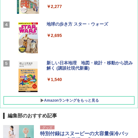
￥2,277
AIRLINE（エアライン）2026年9月号【特
地球の歩き方 スター・ウォーズ
集】ボーイング110周年を祝して！
￥2,695
￥1,760
BE-PAL(ビ-パル) 2026年 9 月号【特別付録:
新しい日本地理 地図・統計・移動から読み
SOTO ミニマル"旅"財布 ランダム2種】
解く (講談社現代新書)
￥1,500
￥1,540
Amazonランキングをもっと見る
編集部のおすすめ記事
[キャンパーズコレクション 山善] ポップアッ
BUNDOK(バンドック)ソロ ドーム 1 EX BDK
グッズ
プテント 傘みたいに広げて畳める パッとサ
-08EX カーキ ソロキャンプ ポリエステル フ
特別付録はスヌーピーの大容量保冷バッ
ッとサンシェード キューブ フルクローズ メ
レーム テント