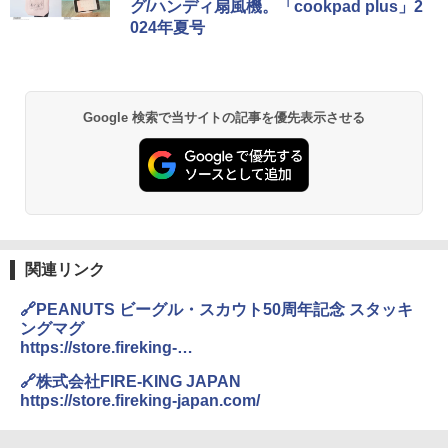
グ/ハンディ扇風機。「cookpad plus」2
ッシュ 簡単設置 ワンタッチテント キャンプ
024年夏号
&ハイキング カーキ PATC-150(KH)
￥14,800
￥6,832
GRANDOOR ステンレス保冷剤 2個セット 2
026リニューアル 急速冷凍 空間倍増 衛生的
Google 検索で当サイトの記事を優先表示させる
PYKES PEAK (パイクスピーク) 着替えテン
コンパクト 保冷力長持ち
ト プライバシー テント 【中が透けない】 1
人用 折りたたみ 防災グッズ 災害用トイレ ビ
￥2,980
ーチ ピクニック ポップアップテント 携帯 簡
易 トイレテント (オリーブ)
DEWEL パラソル 大型 ビーチ アウトドアパ
￥-
ラソル ガーデン サイトシート付 折りたたみ
防水 UVカット 4段階高さ調整 軽量 収納袋付
き
関連リンク
ENDLESS BASE 《めざましテレビで紹介》
テント ワンタッチ RENEW 幅200 2-3人用 43
￥6,459
🔗PEANUTS ビーグル・スカウト50周年記念 スタッキ
500002(89147)
ングマグ
https://store.fireking-
￥5,499
ポインターライト 強力 小型 緑色/赤色/青紫色
japan.com/blogs/products/20240524-pnts-
USB充電式 高精度 超長距離照射 長時間使用
🔗株式会社FIRE-KING JAPAN
beaglescouts50th
可能 安全ロック付き 高安全性 金属製耐久 コ
https://store.fireking-japan.com/
[キャンパーズコレクション 山善] 傘みたいに
ンパクト多機能設計 持ち運び便利 アウトド
広げるだけ パッとサッとテント ブラックコ
ア/オフィス/教育現場/展示会用 緑
ーティング フルクローズ メッシュ 3-4人用