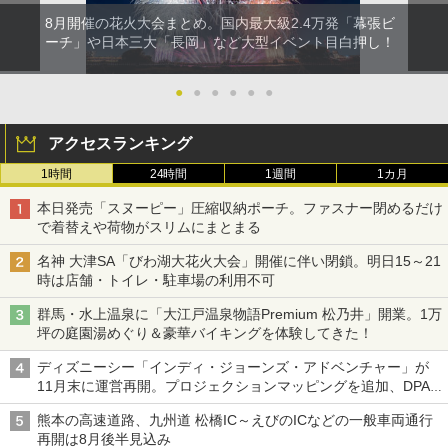
8月開催の花火大会まとめ。国内最大級2.4万発「幕張ビ
ーチ」や日本三大「長岡」など大型イベント目白押し！
●
●
●
●
●
●
アクセスランキング
1時間
24時間
1週間
1カ月
本日発売「スヌーピー」圧縮収納ポーチ。ファスナー閉めるだけ
で着替えや荷物がスリムにまとまる
名神 大津SA「びわ湖大花火大会」開催に伴い閉鎖。明日15～21
時は店舗・トイレ・駐車場の利用不可
群馬・水上温泉に「大江戸温泉物語Premium 松乃井」開業。1万
坪の庭園湯めぐり＆豪華バイキングを体験してきた！
ディズニーシー「インディ・ジョーンズ・アドベンチャー」が
11月末に運営再開。プロジェクションマッピングを追加、DPA
は1500円
熊本の高速道路、九州道 松橋IC～えびのICなどの一般車両通行
再開は8月後半見込み