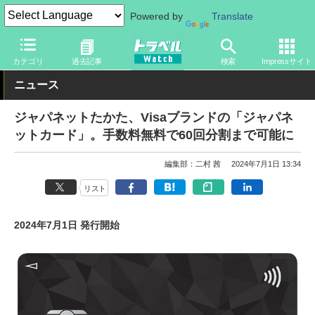
Powered by
Translate
トラベル Watch
旅の情報
カード・電子マネー
クレジットカー
カテゴリ
過去記事
検索
Impressサイト
ニュース
ジャパネットたかた、Visaブランドの「ジャパネ
ットカード」。手数料無料で60回分割まで可能に
編集部：二村 茜
2024年7月1日 13:34
リスト
2024年7月1日 発行開始