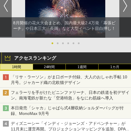
8月開催の花火大会まとめ。国内最大級2.4万発「幕張ビ
ーチ」や日本三大「長岡」など大型イベント目白押し！
●
●
●
●
●
●
アクセスランキング
1時間
24時間
1週間
1カ月
「リサ・ラーソン」がま口ポーチ付録、大人のおしゃれ手帖 10
月号。ジャカード織の北欧猫デザイン
フェラーリを手がけたピニンファリーナ、日本の鉄道を初デザイ
ン。南海電鉄が新たな「空港特急」をなにわ筋線へ導入
本日発売「シャカ」じゃばら式4層収納ショルダーバッグが付
録、MonoMax 9月号
ディズニーシー「インディ・ジョーンズ・アドベンチャー」が
11月末に運営再開。プロジェクションマッピングを追加、DPA