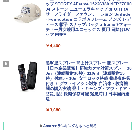
パ
￥1,540
ップ 9FORTY AFrame 15226380 NER37C00
94 ストーン ニューエラキャップ 9FORTYA
￥2,277
[キャンパーズコレクション 山善] 傘みたいに
サーフライダーファウンデーション Surfride
広げるだけ パッとサッとテント ブラックコ
r Foundation コラボ Aフレーム メンズ レデ
ーティング フルクローズ メッシュ 3-4人用
ィース 帽子 スナップバック a-frame 9フォー
簡単設置 ポップアップテント エクルベージ
ティー男女兼用ユニセックス 夏用 日除けUV
AIRLINE（エアライン）2026年9月号【特
新しい日本地理 地図・統計・移動から読み
ュ(BC仕様) PATC-150B(EB)
ケア FREE
集】ボーイング110周年を祝して！
解く (講談社現代新書)
￥9,990
￥4,400
￥1,760
￥1,540
[キャンパーズコレクション 山善] 傘みたいに
熊撃退スプレー 熊よけスプレー 熊スプレー
広げるだけ パッとサッとテント キューブワ
【日本企業販売】超強力クマ対策スプレー 30
イド ブラックコーティング フルクローズ メ
0ml（連続噴射30秒）110ml（連続噴射15
ッシュ 4人用 簡単設置 ポップアップテント P
秒）射程5～10m 安全ロック搭載 携帯収納袋
ATCW-150B エクルベージュ
付き ヒグマ・イノシシ対策 自治体・教育機
関の購入実績 登山・キャンプ・アウトドア・
防災用品 長期保存可能 緊急時用 日本国内発
￥-
送
￥3,680
Amazonランキングをもっと見る