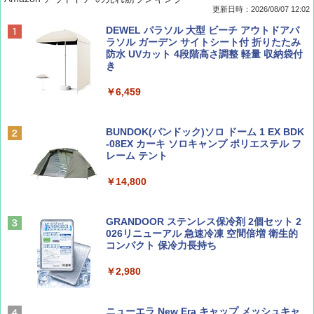
更新日時：2026/08/07 12:02
ディズニーファン ２０２６年 ９月号 [雑
D40 地球の歩き方 チェンマイ タイ北部の魅
[キャンパーズコレクション 山善] ポップアッ
DEWEL パラソル 大型 ビーチ アウトドアパ
誌] (ＤＩＳＮＥＹ ＦＡＮ)
力的な町 2026～2027 地球の歩き方D アジア
プテント 傘みたいに広げて畳める パッとサ
ラソル ガーデン サイトシート付 折りたたみ
ッとサンシェード キューブ フルクローズ メ
防水 UVカット 4段階高さ調整 軽量 収納袋付
ッシュ 簡単設置 ワンタッチテント キャンプ
き
￥713
￥2,079
&ハイキング カーキ PATC-150(KH)
￥6,459
￥6,831
BE-PAL(ビ-パル) 2026年 9 月号【特別付録:
A09 地球の歩き方 イタリア 2026～2027 地
SOTO ミニマル"旅"財布 ランダム2種】
球の歩き方A ヨーロッパ
BUNDOK(バンドック)ソロ ドーム 1 EX BDK
PYKES PEAK (パイクスピーク) 着替えテン
-08EX カーキ ソロキャンプ ポリエステル フ
ト プライバシー テント 【中が透けない】 1
レーム テント
￥1,500
￥2,479
人用 折りたたみ 防災グッズ 災害用トイレ ビ
ーチ ピクニック ポップアップテント 携帯 簡
￥14,800
易 トイレテント (ブラック)
山と溪谷 2026年8月号「南アルプス大全」
地球の歩き方 スター・ウォーズ
￥4,980
GRANDOOR ステンレス保冷剤 2個セット 2
￥1,540
￥2,695
026リニューアル 急速冷凍 空間倍増 衛生的
コンパクト 保冷力長持ち
ENDLESS BASE 《めざましテレビで紹介》
テント ワンタッチ RENEW 幅200 2-3人用 43
￥2,980
500002(88859)
Coyote No.89 特集 星野道夫 夢見る旅
A26 地球の歩き方 チェコ ポーランド スロヴ
ァキア 2026～2027 地球の歩き方A ヨーロッ
￥5,999
ニューエラ New Era キャップ メッシュキャ