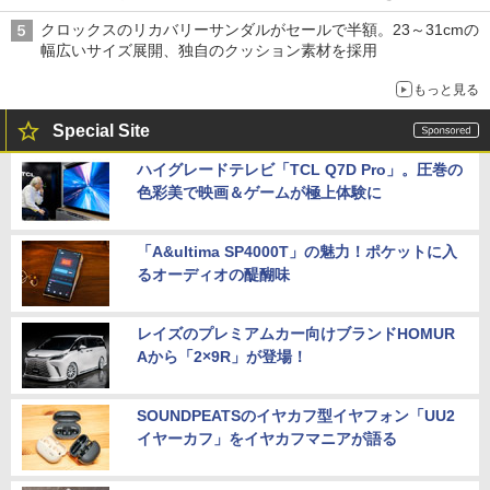
は1500円
クロックスのリカバリーサンダルがセールで半額。23～31cmの
幅広いサイズ展開、独自のクッション素材を採用
もっと見る
Special Site
ハイグレードテレビ「TCL Q7D Pro」。圧巻の
色彩美で映画＆ゲームが極上体験に
「A&ultima SP4000T」の魅力！ポケットに入
るオーディオの醍醐味
レイズのプレミアムカー向けブランドHOMUR
Aから「2×9R」が登場！
SOUNDPEATSのイヤカフ型イヤフォン「UU2
イヤーカフ」をイヤカフマニアが語る